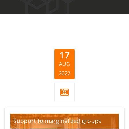
17
AUG
2022
nasilje-1.png
Support to marginalized groups