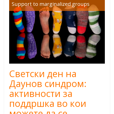
down-
Support to marginalized groups
syndrome-day-
lots-of-
socks.png
Светски ден на
Даунов синдром:
активности за
поддршка во кои
можете да се