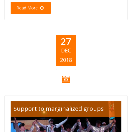
Read More
27
DEC
2018
stopanska
Support to marginalized groups
banka