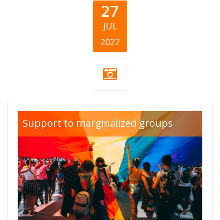
27
JUL
2022
pride-
Support to marginalized groups
month.png