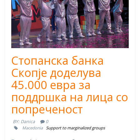
celebration.jpg
Стопанска банка
Скопје доделува
45.000 евра за
поддршка на лица со
попреченост
BY:
Danica
0
Macedonia
Support to marginalized groups