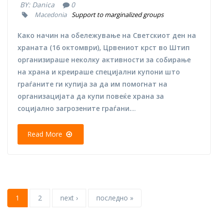
BY:
Danica
0
Macedonia
Support to marginalized groups
Како начин на обележување на Светскиот ден на
храната (16 октомври), Црвениот крст во Штип
организираше неколку активности за собирање
на храна и креираше специјални купони што
граѓаните ги купија за да им помогнат на
организацијата да купи повеќе храна за
социјално загрозените граѓани.
...
Read More
1
2
next ›
последно »