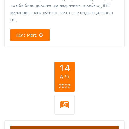
тоа би било доволно да нахраниме повеќе од 870
милиони гладни луѓе во светот, се податоците што
ги...
Read More
14
APR
2022