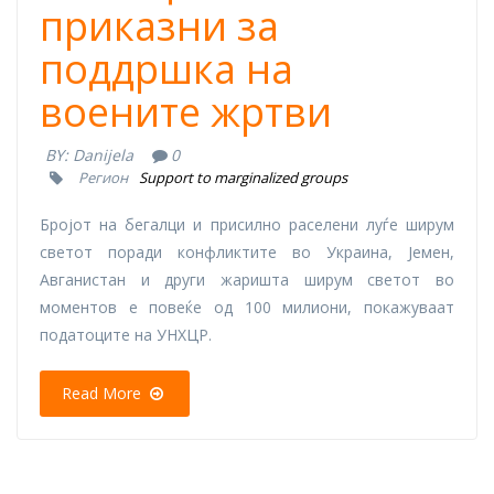
приказни за
поддршка на
воените жртви
BY:
Danijela
0
Регион
Support to marginalized groups
Бројот на бегалци и присилно раселени луѓе ширум
светот поради конфликтите во Украина, Јемен,
Авганистан и други жаришта ширум светот во
моментов е повеќе од 100 милиони, покажуваат
податоците на УНХЦР.
Read More