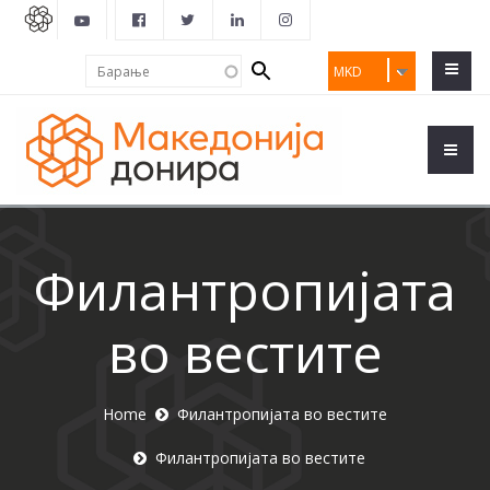
Search
Барање
MKD
form
Филантропијата
во вестите
Home
Филантропијата во вестите
Филантропијата во вестите