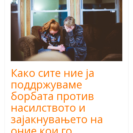
Како сите ние ја
поддржуваме
борбата против
насилството и
зајакнувањето на
оние кои го