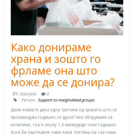
Како донираме
храна и зошто го
фрламе она што
може да се донира?
BY:
Danijela
0
Регион
Support to marginalized groups
Дали знаевте дека една третина од храната што се
произведува годишно се фрла? Ако зборуваме за
количини, тоа е околу 1,3 милијарди тони годишно.
Кога би заштедиле само една третина од таа сума,