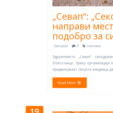
„Севап“: „Сек
направи мест
подобро за си
Danijela
0
Interview
Здружението „Севап“ секојдн
Власотинце. Преку организација 
придвижуваат својата заедница да 
Read More
19