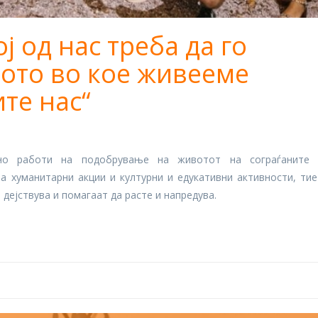
ој од нас треба да го
ото во кое живееме
те нас“
евно работи на подобрување на животот на сограѓаните
на хуманитарни акции и културни и едукативни активности, тие
дејствува и помагаат да расте и напредува.