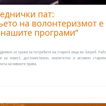
еднички пат:
ето на волонтеризмот е
 нашите програми“
јдневно се грижи за потребите на старите лица во Загреб. Раб
и за живот, достоинствено, квалитетно и активно старее
ита на нивните права.