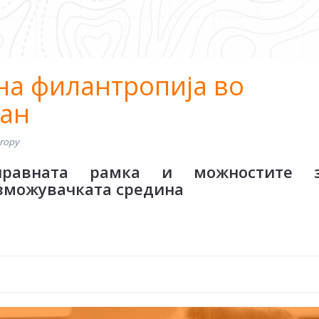
на филантропија во
кан
hropy
правната рамка и можностите 
зможувачката средина​