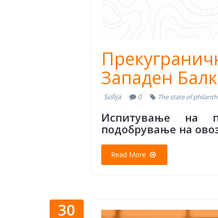
Прекугранич
Западен Бал
Sofija
0
The state of philant
Испитување на 
подобрување на ово
Read More
30