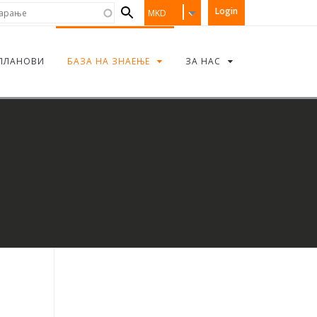
Search
рање
Login
MKD
form
ПЛАНОВИ
БАЗА НА ЗНАЕЊЕ
ЗА НАС