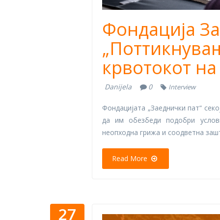
Фондација За
„Поттикнувањ
крвотокот на
Danijela
0
Interview
Фондацијата „Заеднички пат“ секо
да им обезбеди подобри услов
неопходна грижа и соодветна зашт
Read More
27