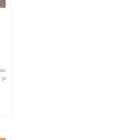
 во
 ја