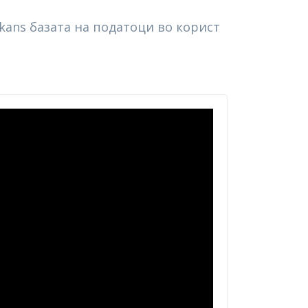
lkans базата на податоци во корист
eo