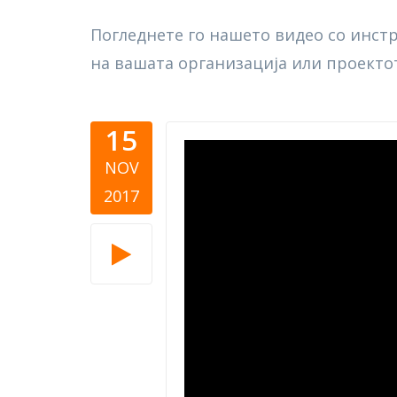
Погледнете го нашето видео со инстру
на вашата организација или проектот
15
Giving Bal
NOV
2017