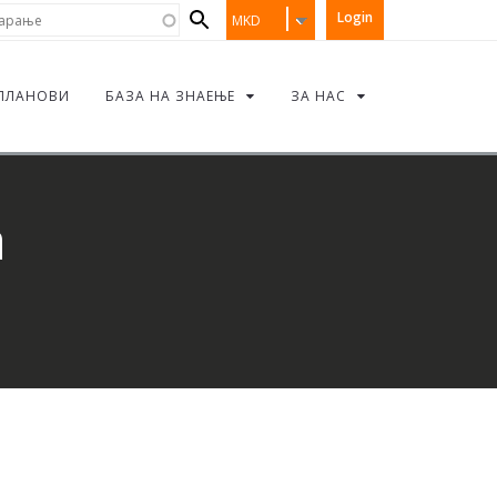
Search
рање
Login
MKD
form
ПЛАНОВИ
БАЗА НА ЗНАЕЊЕ
ЗА НАС
а