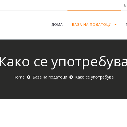
Ба
ДОМА
БАЗА НА ПОДАТОЦИ
Како се употребув
Home
База на податоци
Како се употребува