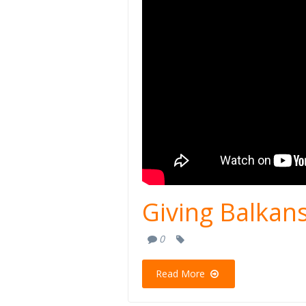
Giving Balkans
0
Read More