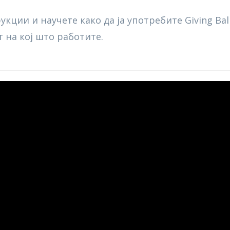
кции и научете како да ја употребите Giving Ba
 на кој што работите.
kans - Explainer Vid