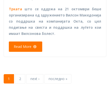
Трката
што се оддржа на 21 октомври беше
организирана од здружението Вилсон Македонија
со поддршка на компанијата Окта, со цел
подигање на свеста и поддршка на луѓето кои
имаат Вилсонова болест.
Read More
1
2
next ›
последно »