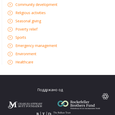
Community development
Religious activities
Seasonal giving
Poverty relief
Sports
Emergency management
Environment
Healthcare
Поддржано од