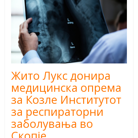
Жито Лукс донира
медицинска опрема
за Козле Институтот
за респираторни
заболувања во
Скопје