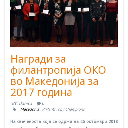
Награди за
филантропија ОКО
во Македонија за
2017 година
BY:
Danica
0
Macedonia
Philanthropy Champions
На свеченоста која се одржа на 26 октомври 2018