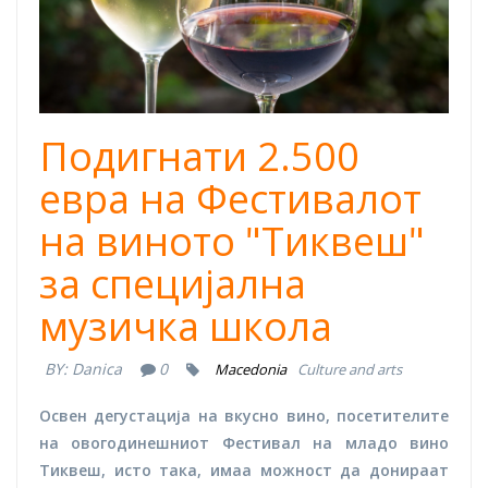
Подигнати 2.500
евра на Фестивалот
на виното "Тиквеш"
за специјална
музичка школа
BY:
Danica
0
Macedonia
Culture and arts
Освен дегустација на вкусно вино, посетителите
на овогодинешниот Фестивал на младо вино
Тиквеш, исто така, имаа можност да донираат