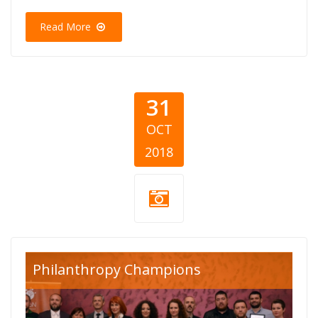
Read More
31
OCT
2018
horus oko
Philanthropy Champions
awards.jpg