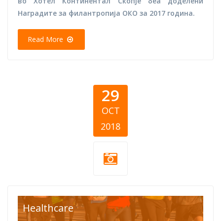
во Хотел Континентал Скопје беа доделени
Наградите за филантропија ОКО за 2017 година.
Read More
29
OCT
2018
running.jpg
Healthcare