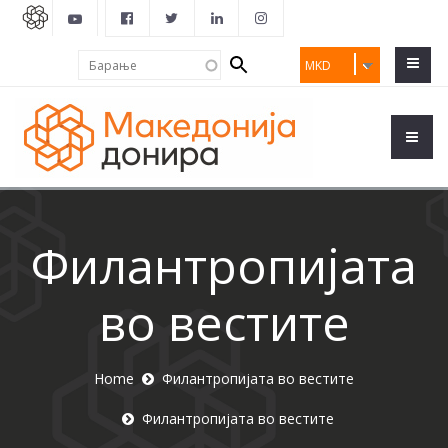
Search
Барање
MKD
form
Филантропијата
во вестите
Home
Филантропијата во вестите
Филантропијата во вестите