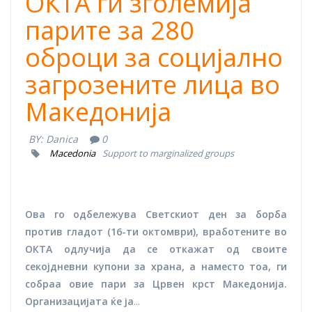
ОКТА ги зголемија
парите за 280
оброци за социјално
загрозените лица во
Македонија
BY:
Danica
0
Macedonia
Support to marginalized groups
Ова го одбележува Светскиот ден за борба
против гладот (16-ти октомври), вработените во
ОКТА одлучија да се откажат од своите
секојдневни купони за храна, а наместо тоа, ги
собраа овие пари за Црвен крст Македонија.
Организацијата ќе ја
...