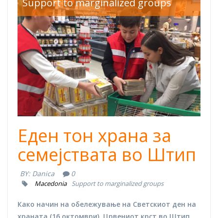
shtip%20red%20cr
Support to marginalized groups
Еден тон храна за
семејствата во Штип
BY:
Danica
0
Macedonia
Support to marginalized groups
Како начин на обележување на Светскиот ден на
храната (16 октомври), Црвениот крст во Штип