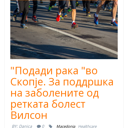
"Подади рака "во
Скопје. За поддршка
на заболените од
ретката болест
Вилсон
BY:
Danica
0
Macedonia
Healthcare