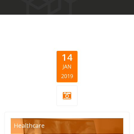
14
JAN
2019
x ray.jpg
Healthcare