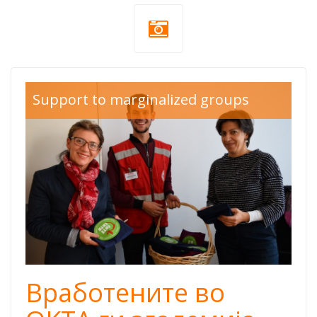
okta red
Support to marginalized groups
cross.jpg
Вработените во