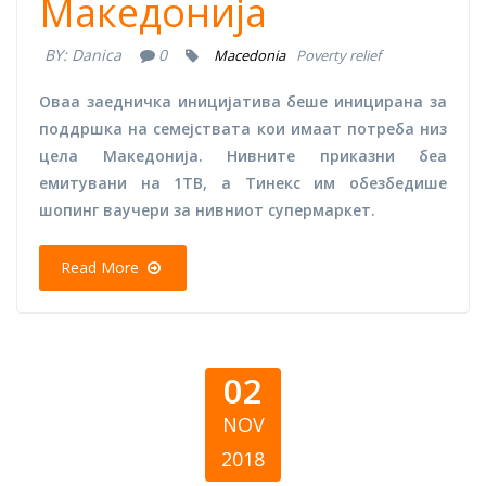
Македонија
BY:
Danica
0
Macedonia
Poverty relief
Оваа заедничка иницијатива беше иницирана за
поддршка на семејствата кои имаат потреба низ
цела Македонија. Нивните приказни беа
емитувани на 1ТВ, а Тинекс им обезбедише
шопинг ваучери за нивниот супермаркет.
Read More
02
NOV
2018