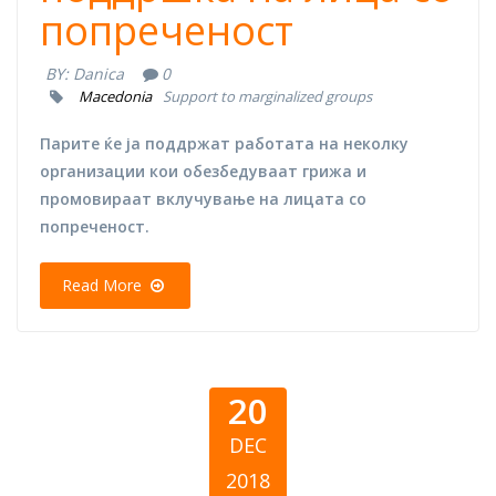
попреченост
BY:
Danica
0
Macedonia
Support to marginalized groups
Парите ќе ја поддржат работата на неколку
организации кои обезбедуваат грижа и
промовираат вклучување на лицата со
попреченост.
Read More
20
DEC
2018