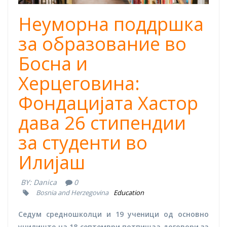
Неуморна поддршка
за образование во
Босна и
Херцеговина:
Фондацијата Хастор
дава 26 стипендии
за студенти во
Илијаш
BY:
Danica
0
Bosnia and Herzegovina
Education
Седум средношколци и 19 ученици од основно
училиште на 18 септември потпишаа договори за