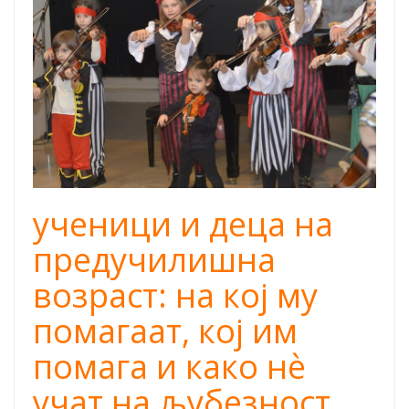
mostar music
school.jpg
ученици и деца на
предучилишна
возраст: на кој му
помагаат, кој им
помага и како нè
учат на љубезност