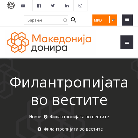
Search
Барање
MKD
form
Филантропијата
во вестите
Home
Филантропијата во вестите
Филантропијата во вестите