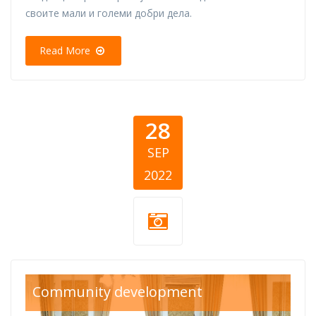
своите мали и големи добри дела.
Read More
28
SEP
2022
CSR-cover-
Community development