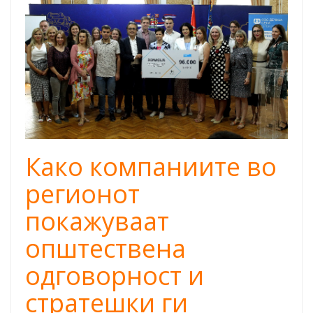
sos_decija_sela.p
Како компаниите во
регионот
покажуваат
општествена
одговорност и
стратешки ги