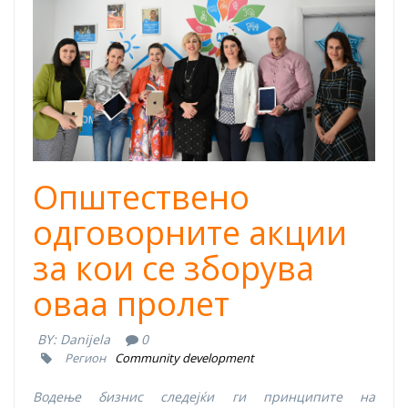
Општествено
одговорните акции
за кои се зборува
оваа пролет
BY:
Danijela
0
Регион
Community development
Водење бизнис следејќи ги принципите на