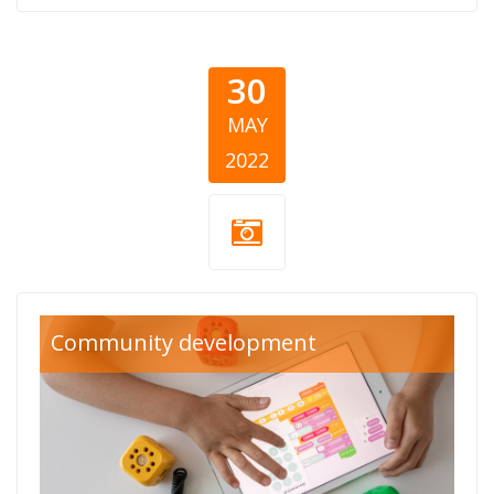
30
MAY
2022
obrazovanje-
Community development
cover.png