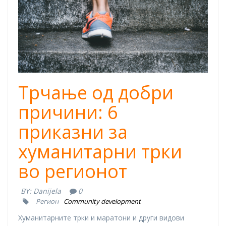
Трчање од добри
причини: 6
приказни за
хуманитарни трки
во регионот
BY:
Danijela
0
Регион
Community development
Хуманитарните трки и маратони и други видови