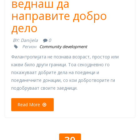
веднаш да
направите добро
дело
BY:
Danijela
0
Регион
Community development
Филантропијата не познава возраст, простор или
какви било други граници. Тоа секојдневно го
покажуваат добрите дела на поединци и
поединечните донации, со кои добротворите ги
подобруваат своите заедници.
Read More
30