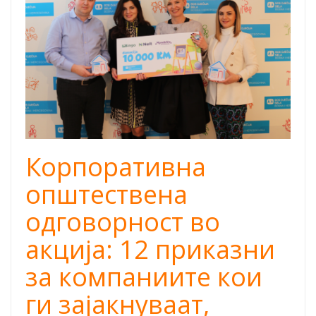
cover.png
Корпоративна
општествена
одговорност во
акција: 12 приказни
за компаниите кои
ги зајакнуваат,