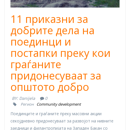
11 приказни за
добрите дела на
поединци и
постапки преку кои
граѓаните
придонесуваат за
општото добро
BY:
Danijela
0
Регион
Community development
Поединците и граѓаните преку масовни акции
секојдневно придонесуваат за развојот на нивните
заедници и филантропијата на Западен Бакан со