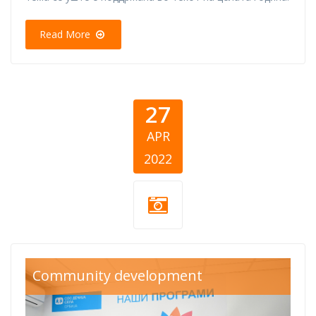
Read More
27
APR
2022
CSR-akcije-
Community development
listicle.png