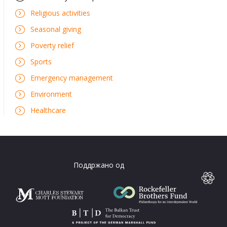
Religious activities
Seasonal giving
Poverty relief
Sports
Emergency management
Environment
Healthcare
Поддржано од