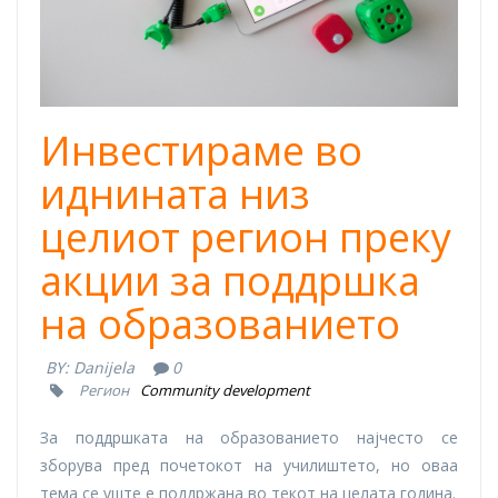
Инвестираме во
иднината низ
целиот регион преку
акции за поддршка
на образованието
BY:
Danijela
0
Регион
Community development
За поддршката на образованието најчесто се
зборува пред почетокот на училиштето, но оваа
тема се уште е поддржана во текот на целата година.