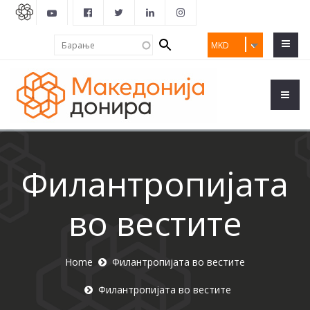
Search
Барање
MKD
form
Филантропијата
во вестите
Home
Филантропијата во вестите
Филантропијата во вестите