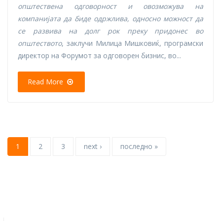
општествена одговорност и овозможува на
компанијата да биде одржлива, односно можност да
се развива на долг рок преку придонес во
општеството
, заклучи Милица Мишковиќ, програмски
директор на Форумот за одговорен бизнис, во...
Read More
1
2
3
next ›
последно »