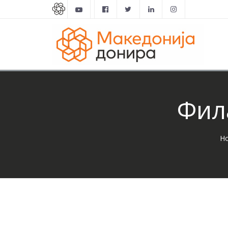
Фил
H