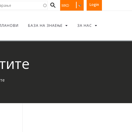
Search
рање
Login
MKD
form
ПЛАНОВИ
БАЗА НА ЗНАЕЊЕ
ЗА НАС
тите
ите