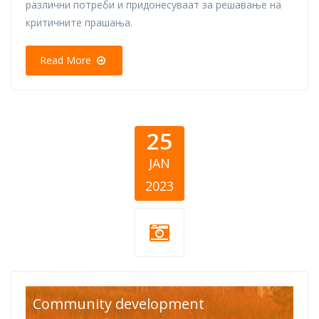
различни потреби и придонесуваат за решавање на
критичните прашања.
Read More
25
JAN
2023
listicle-cover-20-
Community development