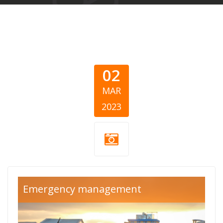
02
MAR
2023
turska-sirija-
Emergency management
cover (1).png