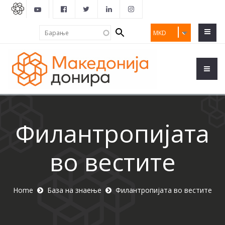
Search
Барање
MKD
form
Филантропијата
во вестите
Home
База на знаење
Филантропијата во вестите