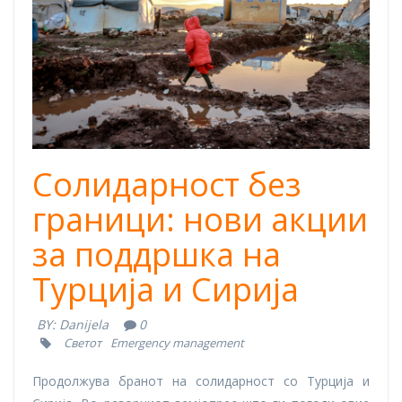
Солидарност без
граници: нови акции
за поддршка на
Турција и Сирија
BY:
Danijela
0
Светот
Emergency management
Продолжува бранот на солидарност со Турција и