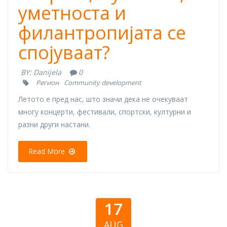
уметноста и
филантропијата се
спојуваат?
BY:
Danijela
0
Регион
Community development
Летото е пред нас, што значи дека не очекуваат
многу концерти, фестивали, спортски, културни и
разни други настани.
Read More
17
AUG