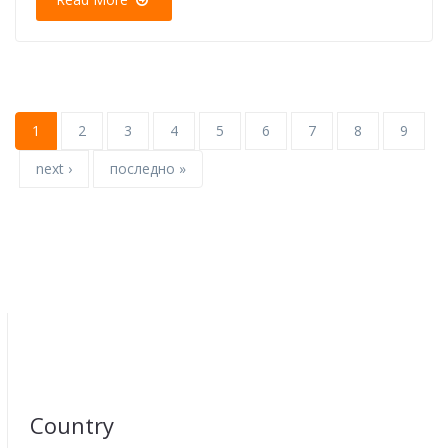
1
2
3
4
5
6
7
8
9
next ›
последно »
Country