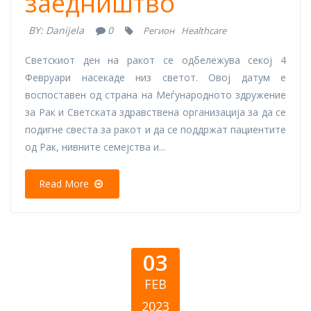
заедништво
BY:
Danijela
0
Регион
Healthcare
Светскиот ден на ракот се одбележува секој 4
Февруари насекаде низ светот. Овој датум е
воспоставен од страна на Меѓународното здружение
за Рак и Светската здравствена организација за да се
подигне свеста за ракот и да се поддржат пациентите
од Рак, нивните семејства и...
Read More
03
FEB
2023