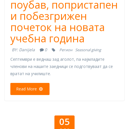
поубав, попристапен
и побезгрижен
почеток на новата
учебна година
BY:
Danijela
0
Регион
Seasonal giving
Септември е веднаш зад аголот, па најмладите
членови на нашите заедници се подготвуваат да се
вратат на училиште.
Read More
05