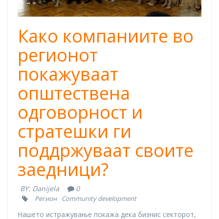
Како компаниите во
регионот
покажуваат
општествена
одговорност и
стратешки ги
поддржуваат своите
заедници?
BY:
Danijela
0
Регион
Community development
Нашето истражување покажа дека бизнис секторот,