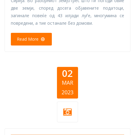
Сирија. Во разорниот земјотрес што ги погоди овие
две земји, според досега објавените податоци,
загинале повеќе од 43 илјади луѓе, многумина се
повредени, а тие останале без домови.
Read More
02
MAR
2023