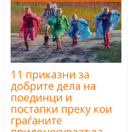
1.png
11 приказни за
добрите дела на
поединци и
постапки преку кои
граѓаните
придонесуваат за