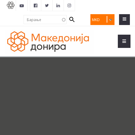
Search
Барање
MKD
form