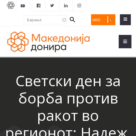
Search
Барање
MKD
form
Светски ден за
борба против
ракот во
регионот: Надеж,