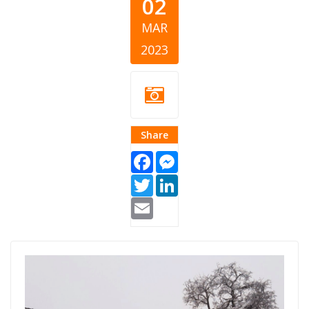
02
MAR
2023
Share
Facebook
Messenger
Twitter
LinkedIn
Email
listicle-3-2-2023-
cover.png