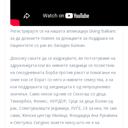
Регистрирајте се на нашата апликација Giving Balkans
за да дознаете повеќе за донациите за поддршка на
пациентите со рак во Западен Балкан.
Доколку сакате да се издржувате, ве потсетуваме на
здруженијата кои во нивните заедници се посветени
на секојдневната борба против ракот и помагање на
оние кои се борат со него и нивните семејства, а за
кои поддршката од заедницата е од непроценливо
значење. Само некои од нив се Секогаш со деца,
Тинкербел, Феникс, НУРДОР, Срце за деца болни од
рак, Советувалиште Јефимија, ЛУЃЕ, Сè за неа, Не сме
сами, Женски центар Милица, Фондација Ана Рукавина
и Светулка. Сигурно знаете некој што не е на