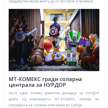
заедништво може многу да се постигне и промени.
МТ-КОМЕКС гради соларна
централа за НУРДОР
Уште една сосема уникатна донација за НУРДОР
доаѓа од компанијата МТ-КОМЕКС, пионер во
изградбата на соларни електрани во Србија.