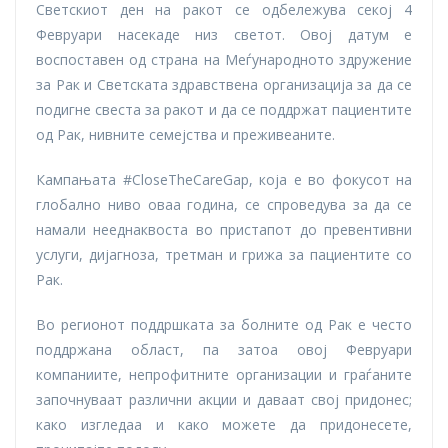
Светскиот ден на ракот се одбележува секој 4
Февруари насекаде низ светот. Овој датум е
воспоставен од страна на Меѓународното здружение
за Рак и Светската здравствена организација за да се
подигне свеста за ракот и да се поддржат пациентите
од Рак, нивните семејства и преживеаните.
Кампањата #CloseTheCareGap, која е во фокусот на
глобално ниво оваа година, се спроведува за да се
намали нееднаквоста во пристапот до превентивни
услуги, дијагноза, третман и грижа за пациентите со
Рак.
Во регионот поддршката за болните од Рак е често
поддржана област, па затоа овој Февруари
компаниите, непрофитните организации и граѓаните
започнуваат различни акции и даваат свој придонес;
како изгледаа и како можете да придонесете,