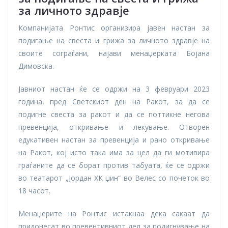
за личното здравје
Компанијата Ронтис организира јавен настан за
подигање на свеста и грижа за личното здравје на
своите сограѓани, најави менаџерката Бојана
Димовска.
Јавниот настан ќе се одржи на 3 февруари 2023
година, пред Светскиот ден на Ракот, за да се
подигне свеста за ракот и да се поттикне негова
превенција, откривање и лекување. Отворен
едукативен настан за превенција и рано откривање
на Ракот, кој исто така има за цел да ги мотивира
граѓаните да се борат против табуата, ќе се одржи
во театарот „Јордан ХК џин“ во Велес со почеток во
18 часот.
Менаџерите на Ронтис истакнаа дека сакаат да
придонесат во превентивниот дел за подигнување на