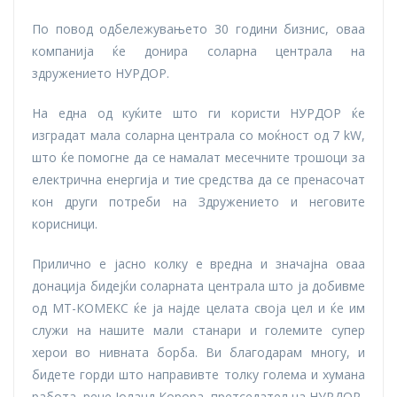
По повод одбележувањето 30 години бизнис, оваа
компанија ќе донира соларна централа на
здружението НУРДОР.
На една од куќите што ги користи НУРДОР ќе
изградат мала соларна централа со моќност од 7 kW,
што ќе помогне да се намалат месечните трошоци за
електрична енергија и тие средства да се пренасочат
кон други потреби на Здружението и неговите
корисници.
Прилично е јасно колку е вредна и значајна оваа
донација бидејќи соларната централа што ја добивме
од МТ-КОМЕКС ќе ја најде целата своја цел и ќе им
служи на нашите мали станари и големите супер
херои во нивната борба. Ви благодарам многу, и
бидете горди што направивте толку голема и хумана
работа, рече Јоланд Корора, претседател на НУРДОР.