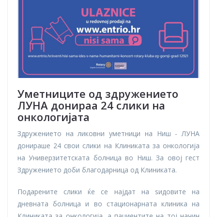
Уметниците од здружението
ЛУНА донираа 24 слики на
онкологијата
Здружението на ликовни уметници на Ниш - ЛУНА
донираше 24 свои слики на Клиниката за онкологија
на Универзитетската болница во Ниш. За овој гест
Здружението доби благодарница од Клиниката.
Подарените слики ќе се најдат на ѕидовите на
дневната болница и во стационарната клиника на
Клиниката за онкологија, а пациентите на тој начин