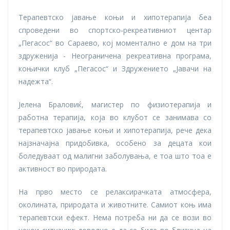
Терапевтско јавање коњи и хипотерапија беа
спроведени во спортско-рекреативниот центар
„Пегасос“ во Сараево, кој моментално е дом на три
здруженија - Неограничена рекреативна програма,
коњички клуб „Пегасос“ и Здружението „Јавачи на
надежта“.
Јелена Браловиќ, магистер по физиотерапија и
работна терапија, која во клубот се занимава со
терапевтско јавање коњи и хипотерапија, рече дека
најзначајна придобивка, особено за децата кои
боледуваат од малигни заболувања, е тоа што тоа е
активност во природата.
На прво место се релаксирачката атмосфера,
околината, природата и животните. Самиот коњ има
терапевтски ефект. Нема потреба ни да се вози во