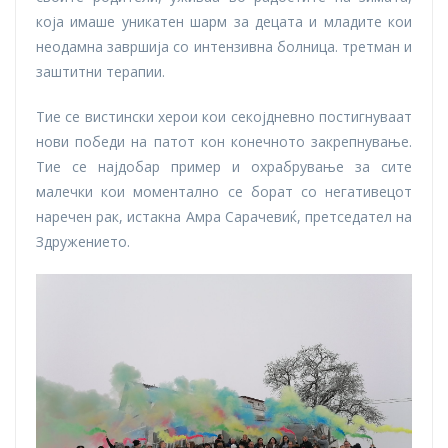
која имаше уникатен шарм за децата и младите кои
неодамна завршија со интензивна болница. третман и
заштитни терапии.
Тие се вистински херои кои секојдневно постигнуваат
нови победи на патот кон конечното закрепнување.
Тие се најдобар пример и охрабрување за сите
малечки кои моментално се борат со негативецот
наречен рак, истакна Амра Сарачевиќ, претседател на
Здружението.