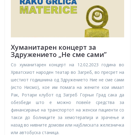
Хуманитарен концерт за
Здружението
„Не сме сами”
Со хуманитарен концерт на 12.02.2023 година во
Хрватскиот народен театар во Загреб, во пресрет на
шестиот годишнина од Здружението Ние не сме сами
(исто Нисмо), кое им помага на жените кои имаат
Рак, Ротари клубот од Загреб Горњи Град сака да
обезбеди што е можно повеќе средства за
финансирање на транспортот на женски пациенти со
такси до болниците за хемотерапија и зрачење и
назад во нивните домови или најблиската железничка
или автобуска станица.