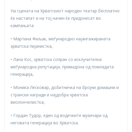
На сцената на Хрватскиот народен театар бесплатно
ќе настапат и на тој начин ќе придонесат во
кампањата:
• Мартина Фиљак, меѓународно најангажираната
хрватска пијанистка,
• Лана Кос, хрватска сопран со исклучителна
меѓународна репутација, примадона од помладата
генерација,
• Моника Лесковар, добитничка на бројни домашни и
странски награди и најдобра хрватска
виолончелистка,
• Гордан Тудор, еден од водечките музичари од
неговата генерација во Хрватска.