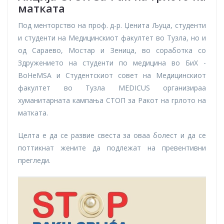
матката
Под менторство на проф. д-р. Џенита Љуца, студенти
и студенти на Медицинскиот факултет во Тузла, но и
од Сараево, Мостар и Зеница, во соработка со
Здружението на студенти по медицина во БиХ -
BoHeMSA и Студентскиот совет на Медицинскиот
факултет во Тузла MEDICUS организираа
хуманитарната кампања СТОП за Ракот на грлото на
матката.
Целта е да се развие свеста за оваа болест и да се
поттикнат жените да подлежат на превентивни
прегледи.