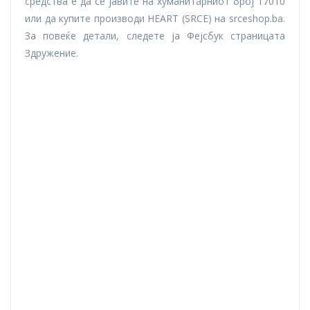
средства е да се јавите на хуманитарниот број 17010
или да купите производи HEART (SRCE) на srceshop.ba.
За повеќе детали, следете ја Фејсбук страницата
Здружение.