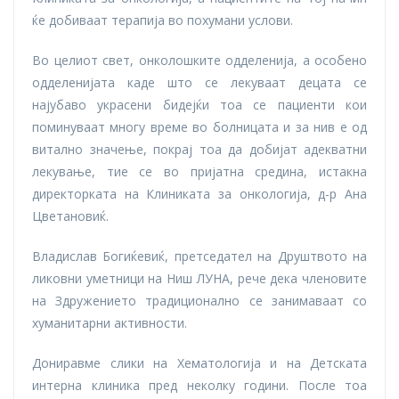
ќе добиваат терапија во похумани услови.
Во целиот свет, онколошките одделенија, а особено
одделенијата каде што се лекуваат децата се
најубаво украсени бидејќи тоа се пациенти кои
поминуваат многу време во болницата и за нив е од
витално значење, покрај тоа да добијат адекватни
лекување, тие се во пријатна средина, истакна
директорката на Клиниката за онкологија, д-р Ана
Цветановиќ.
Владислав Богиќевиќ, претседател на Друштвото на
ликовни уметници на Ниш ЛУНА, рече дека членовите
на Здружението традиционално се занимаваат со
хуманитарни активности.
Дониравме слики на Хематологија и на Детската
интерна клиника пред неколку години. После тоа