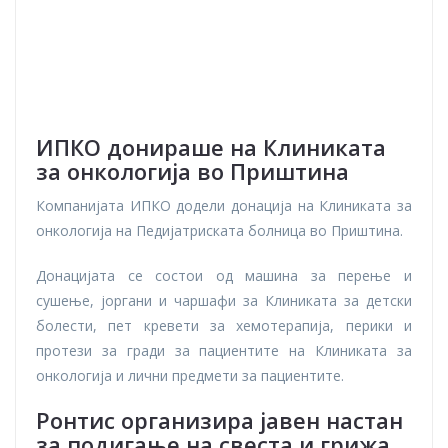
ИПКО донираше на Клиниката
за онкологија во Приштина
Компанијата ИПКО додели донација на Клиниката за
онкологија на Педијатриската болница во Приштина.
Донацијата се состои од машина за перење и
сушење, јоргани и чаршафи за Клиниката за детски
болести, пет кревети за хемотерапија, перики и
протези за гради за пациентите на Клиниката за
онкологија и лични предмети за пациентите.
Ронтис организира јавен настан
за подигање на свеста и грижа