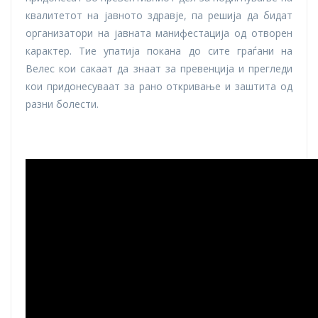
квалитетот на јавното здравје, па решија да бидат
организатори на јавната манифестација од отворен
карактер. Тие упатија покана до сите граѓани на
Велес кои сакаат да знаат за превенција и прегледи
кои придонесуваат за рано откривање и заштита од
разни болести.