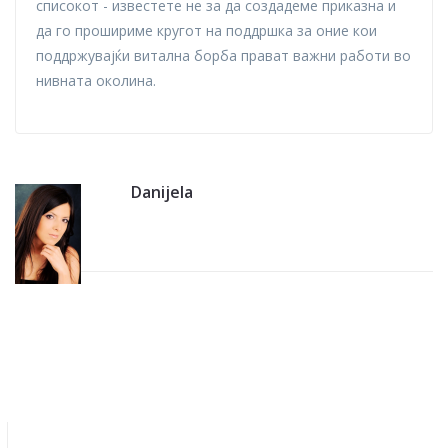
списокот - известете не за да создадеме приказна и
да го прошириме кругот на поддршка за оние кои
поддржувајќи витална борба прават важни работи во
нивната околина.
Danijela