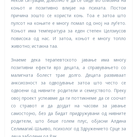
некои ситуации; доволно е да се биде во близина на
коњот и позитивно влијае на психата. Постои
причина зошто се користи коњ. Тоа е затоа што
пулсот на коњите е многу помал од оној на луѓето.
Коњот има температура за еден степен Целзиусов
повисока од нас. И затоа, коњот е многу топло
животно; истакна таа.
Знаеме дека терапевтското јавање има многу
позитивни ефекти врз децата, а справувањето со
малигната болест трае долго. Децата развиваат
анксиозност за одвојување затоа што често се
одвоени од нивните родители и семејството. Преку
овој проект успеавме да ги поттикнеме да се соочат
со стравот и да дојдат на часови за јавање
самостојно, без да бидат придружувани од нивните
родители, што беше голем плус, објасни Алдина
Селимагиќ-Шљиво, психолог од Здружението Срце за
деца заболени од Рак.