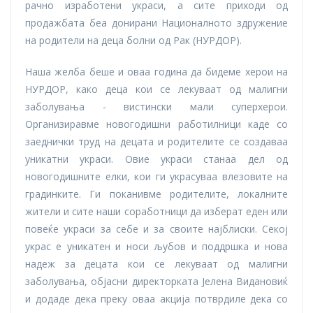
рачно изработени украси, а сите приходи од
продажбата беа донирани Националното здружение
на родители на деца болни од Рак (НУРДОР).
Наша желба беше и оваа година да бидеме херои на
НУРДОР, како деца кои се лекуваат од малигни
заболувања - вистински мали суперхерои.
Организиравме новогодишни работилници каде со
заеднички труд на децата и родителите се создаваа
уникатни украси. Овие украси станаа дел од
новогодишните елки, кои ги украсуваа влезовите на
градинките. Ги поканивме родителите, локалните
жители и сите наши соработници да изберат еден или
повеќе украси за себе и за своите најблиски. Секој
украс е уникатен и носи љубов и поддршка и нова
надеж за децата кои се лекуваат од малигни
заболувања, објасни директорката Јелена Видановиќ
и додаде дека преку оваа акција потврдиле дека со