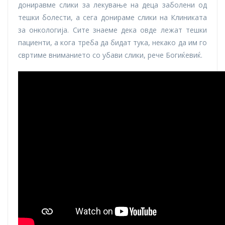
дониравме слики за лекување на деца заболени од
тешки болести, а сега донираме слики на Клиниката
за онкологија. Сите знаеме дека овде лежат тешки
пациенти, а кога треба да бидат тука, некако да им го
свртиме вниманието со убави слики, рече Богиќевиќ.