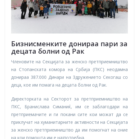
Бизнисменките донираа пари за
децата болни од
Рак
Членовите на Секцијата за женско претприемништво
на Стопанската комора на Србија (ПКС) неодамна
донираа 387.000 Динари на Здружението Секогаш со
деца, кое им помага на децата болни од Рак.
Директорката на Секторот за претприемништво на
ПКС, Бранислава Симаниќ, им се заблагодари на
претприемачите и ги покани сите кои можат да се
приклучат на хуманитарните активности на Секцијата
за женско претприемништво да им помогнат на оние
на кои помошта им е најпотребна.