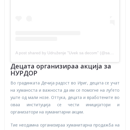
A post shared by Udruženje "Uvek sa decom" (@sa.decom)
Децата организираа акција за
НУРДОР
Во градинката Дечија радост во Ириг, децата се учат
на хуманоста и важноста да им се помогне на луѓето
уште од мали нозе. Оттука, децата и вработените во
оваа институција се чести иницијатори и
организатори на хуманитарни акции.
Тие неодамна организираа хуманитарна продажба на