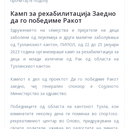
прочитајте подолу.
Камп за рехабилитација Заедно
да го победиме
Ракот
Здружението на семејства и пријатели на деца
заболени од леукемија и други малигни заболувања
од Тузланскиот кантон, ПИПОЛ, од 22 до 25 Јануари
2023 година организираше камп за рехабилитација за
деца и млади излечени од Рак од областа на
Тузланскиот кантон.
Кампот е дел од проектот Да го победиме Ракот
заедно, чиј генерален спонзор е Сојузното
Министерство за здравство.
Победниците од областа на кантонот Тузла, кои
изминатите неколку дена ги поминаа во спортско-
рекреативниот центар во Олово, придружувани од
своите родители, уживаа во радостите на зимата,