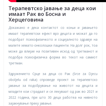
Терапевтско јавање за деца кои
имаат
Рак во Босна и
Херцеговина
Докажано е дека контактот со коњи и јавањето
имаат терапевтски ефект врз децата и можат да го
подобрат психофизичкото и социјалното здравје на
малите хемато-онколошки пациенти. На долг рок, тоа
може да влијае на позитивен исход од третманот и
подобра психофизичка форма во текот на самиот
третман.
Здружението Срце за деца со Рак (Srce za Djecu
oboljelu od raka) спроведе проект за терапевтско
јавање за подобрување на животот на децата и
младите кои страдаат и се лекуваат од рак во 2021 и
2022 година, при што 30 деца работеа на нивното
зајакнување преку јавање.