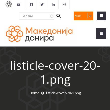
Search
Барање
MKD
form
listicle-cover-20-
1.png
Home
listicle-cover-20-1.png