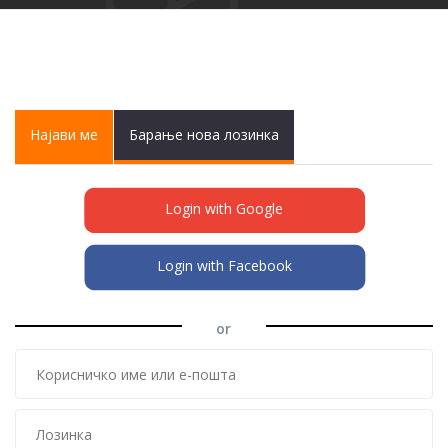
Primary tabs
Најави ме
(active
Барање нова лозинка
tab)
Login with Google
Login with Facebook
or