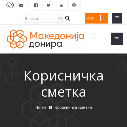
Search
Барање
MKD
form
Корисничка
сметка
Home
Корисничка сметка