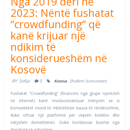
Nga 2019 deri në
2023: Nëntë fushatat
“crowdfunding” që
kanë krijuar një
ndikim të
konsiderueshëm në
Kosovë
BY:
Sofija
0
Kosova
Zhvillimi i komunitetit
Fushatat “Crowdfunding” (financimi nga grupe njerëzish
në internet) kanë revolucionarizuar mënyrën se si
komunitetet mund të mbështesin kauza të rëndësishme,
duke ofruar një platformë për veprim kolektiv dhe
ndryshim domethënës. Duke kombinuar burime nga
donatorë të ndryshëm...