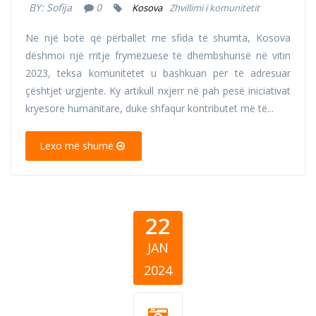
BY:
Sofija
0
Kosova
Zhvillimi i komunitetit
Në një botë që përballet me sfida të shumta, Kosova
dëshmoi një rritje frymëzuese të dhembshurisë në vitin
2023, teksa komunitetet u bashkuan për të adresuar
çështjet urgjente. Ky artikull nxjerr në pah pesë iniciativat
kryesore humanitare, duke shfaqur kontributet më të...
Lexo më shumë
22
JAN
2024