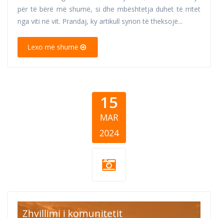
për të bërë më shumë, si dhe mbështetja duhet të rritet
nga viti në vit. Prandaj, ky artikull synon të theksojë...
Lexo më shumë
15
MAR
2024
CEA Thumb 5
Zhvillimi i komunitetit