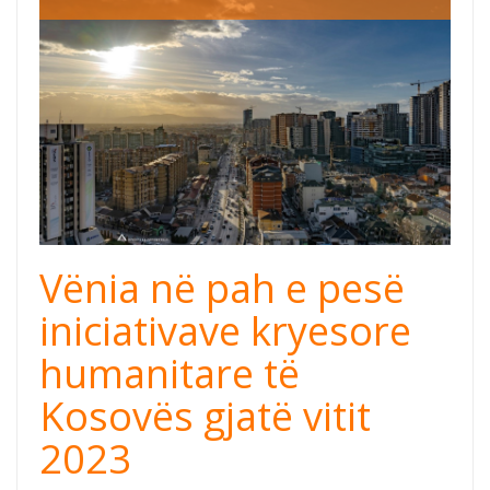
humanitarian
actions.png
Vënia në pah e pesë
iniciativave kryesore
humanitare të
Kosovës gjatë vitit
2023