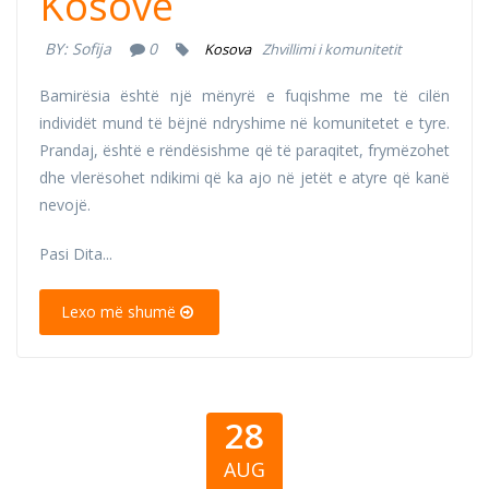
Kosovë
BY:
Sofija
0
Kosova
Zhvillimi i komunitetit
Bamirësia është një mënyrë e fuqishme me të cilën
individët mund të bëjnë ndryshime në komunitetet e tyre.
Prandaj, është e rëndësishme që të paraqitet, frymëzohet
dhe vlerësohet ndikimi që ka ajo në jetët e atyre që kanë
nevojë.
Pasi Dita...
Lexo më shumë
28
AUG