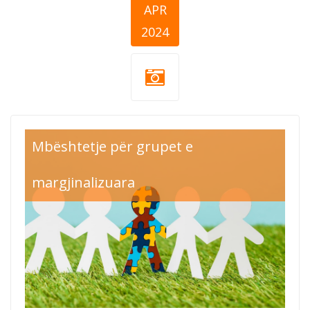
APR
2024
Mbështetje për grupet e
margjinalizuara