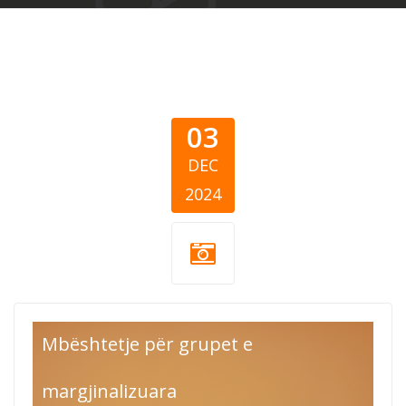
03
DEC
2024
CEA Listicle
Mbështetje për grupet e
People with
margjinalizuara