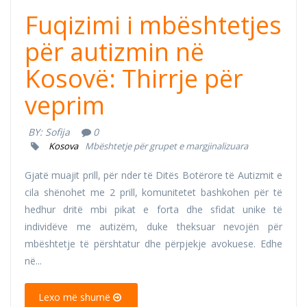
Fuqizimi i mbështetjes
për autizmin në
Kosovë: Thirrje për
veprim
BY:
Sofija
0
Kosova
Mbështetje për grupet e margjinalizuara
Gjatë muajit prill, për nder të Ditës Botërore të Autizmit e
cila shënohet me 2 prill, komunitetet bashkohen për të
hedhur dritë mbi pikat e forta dhe sfidat unike të
individëve me autizëm, duke theksuar nevojën për
mbështetje të përshtatur dhe përpjekje avokuese. Edhe
në...
Lexo më shumë