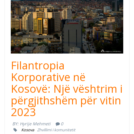
Filantropia
Korporative në
Kosovë: Një vështrim i
përgjithshëm për vitin
2023
BY:
Hyrije Mehmeti
0
Kosova
Zhvillimi i komunitetit