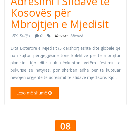
Adresimi i Sfidave të
Kosovës për
Mbrojtjen e Mjedisit
BY:
Sofija
0
Kosova
Mjedisi
Dita Botërore e Mjedisit (5 qershor) është ditë globale që
na rikujton përgjegjësinë tonë kolektive për të mbrojtur
planetin. Kjo ditë nuk nënkupton vetëm festimin e
bukurisë së natyrës, por shërben edhe për të kuptuar
nevojën urgjente të adresimit të sfidave mjedisore. Kjo...
Lexo më shumë
08