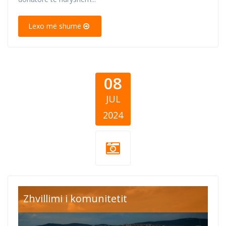
Lexo më shumë
08
JUL
2024
CEA thumb
Zhvillimi i komunitetit
1.png