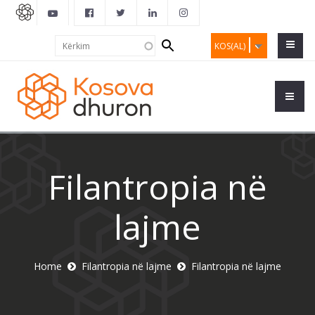
Search
Kërkim
KOS(AL)
form
Filantropia në
lajme
Home
Filantropia në lajme
Filantropia në lajme