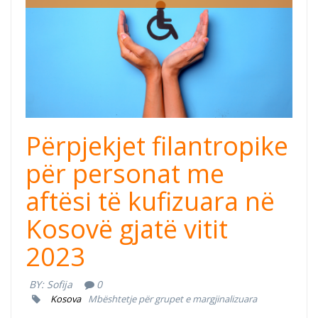
Dissabilities.png
Përpjekjet filantropike
për personat me
aftësi të kufizuara në
Kosovë gjatë vitit
2023
BY:
Sofija
0
Kosova
Mbështetje për grupet e margjinalizuara