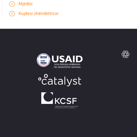
Mjedisi
Kujdesi shëndetësor