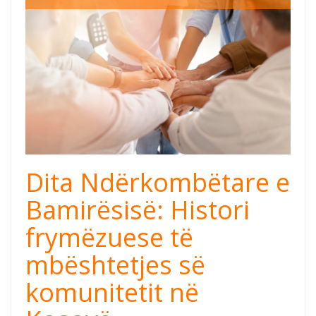
Community
Support (1).png
Dita Ndërkombëtare e
Bamirësisë: Histori
frymëzuese të
mbështetjes së
komunitetit në