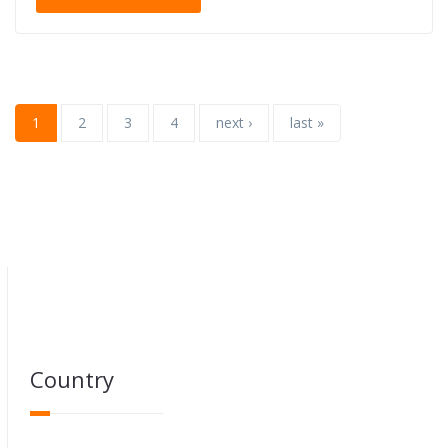
1
2
3
4
next ›
last »
Country