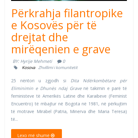
Përkrahja filantropike
e Kosovës për të
drejtat dhe
mirëqenien e grave
BY:
Hyrije Mehmeti
0
Kosova
Zhvillimi i komunitetit
25 nëntori u zgjodh si
Dita Ndërkombëtare për
Eliminimin e Dhunës ndaj Grave
në takimin e parë të
feministeve të Amerikës Latine dhe Karaibeve (Feminist
Encuentro) të mbajtur në Bogota në 1981, në përkujtim
të motrave Mirabel (Patria, Minerva dhe Maria Teresa)
të...
Lexo më shumë