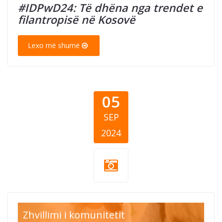
#IDPwD24: Të dhëna nga trendet e
filantropisë në Kosovë
Lexo më shumë
05
SEP
2024
Thumb CEA
Zhvillimi i komunitetit