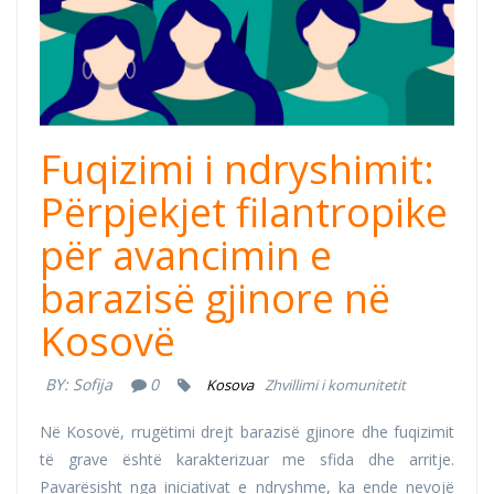
Fuqizimi i ndryshimit:
Përpjekjet filantropike
për avancimin e
barazisë gjinore në
Kosovë
BY:
Sofija
0
Kosova
Zhvillimi i komunitetit
Në Kosovë, rrugëtimi drejt barazisë gjinore dhe fuqizimit
të grave është karakterizuar me sfida dhe arritje.
Pavarësisht nga iniciativat e ndryshme, ka ende nevojë