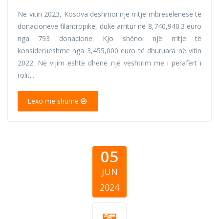
Në vitin 2023, Kosova dëshmoi një rritje mbresëlënëse të
donacioneve filantropike, duke arritur në 8,740,940.3 euro
nga 793 donacione. Kjo shënoi një rritje të
konsiderueshme nga 3,455,000 euro të dhuruara në vitin
2022. Në vijim është dhënë një vështrim më i përafërt i
rolit...
Lexo më shumë
05
JUN
2024