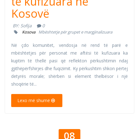
të kufizuara në
Kosovë
BY:
Sofija
0
Kosova
Mbështetje për grupet e margjinalizuara
Në çdo komunitet, vendosja në rend të parë e
mbështetjes për personat me aftësi të kufizuara ka
kuptim të thellë pasi që reflekton përkushtimin ndaj
gjithëpërfshirjes dhe fuqizimit. Ky përkushtim shkon përtej
detyrës morale; shërben si element thelbësor i një
shoqërie të...
Lexo më shumë
08