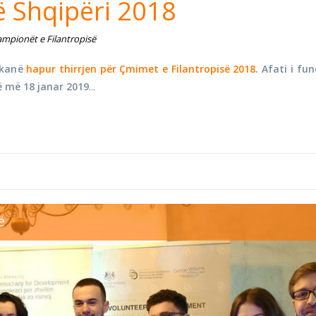
ë Shqipëri 2018
mpionët e Filantropisë
 kanë
hapur thirrjen për Çmimet e Filantropisë 2018
. Afati i fun
 më 18 janar 2019
...
eering awards.jpg
ë