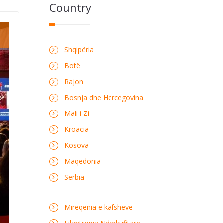
Country
Shqipëria
Botë
Rajon
Bosnja dhe Hercegovina
Mali i Zi
Kroacia
Kosova
Maqedonia
Serbia
Mirëqenia e kafshëve
Filantropia Ndërkufitare