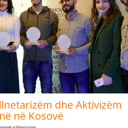
lnetarizëm dhe Aktivizëm
anë në Kosovë
ionët e Filantropisë