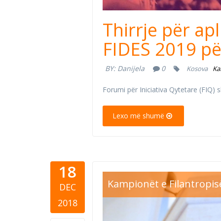
Thirrje për ap
FIDES 2019 pë
BY:
Danijela
0
Kosova
Ka
Forumi për Iniciativa Qytetare (FIQ) 
Lexo më shumë
18
partners a
Kampionët e Filantropis
DEC
2018