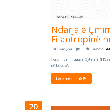
Ndarja e Çmi
Filantropinë 
BY:
Danijela
0
Kosova
Ka
Forumi për Iniciativa Qytetare (FIQ) 
në Kosovë.
Lexo më shumë
20