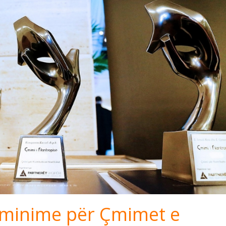
ominime për Çmimet e