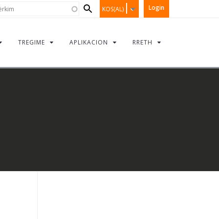
Search
kim
Login
KOS(AL)
form
TREGIME
APLIKACION
RRETH