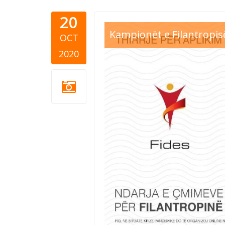
20
FIDES.jpg
Kampionët e Filantropis
OCT
2020