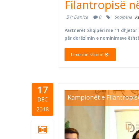
Filantropisë n
BY:
Danica
0
Shqipëria
Ka
Partnerët Shqipëri me 11 dhjetor
për dorëzimin e nominimeve është
Lexo më shumë
17
d4d volunt
Kampionët e Filantropis
DEC
2018