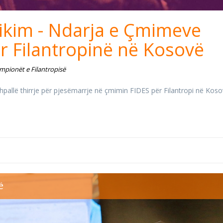
likim - Ndarja e Çmimeve
r Filantropinë në Kosovë
mpionët e Filantropisë
shpallë thirrje për pjesëmarrje në çmimin FIDES për Filantropi në Koso
lbania awards.jpg
ë