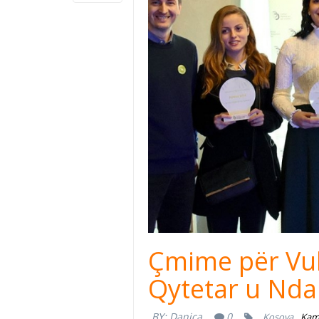
Çmime për Vul
Qytetar u Nd
BY:
Danica
0
Kosova
Kamp