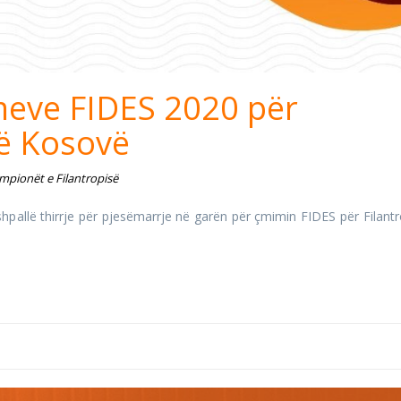
meve FIDES 2020 për
në Kosovë
mpionët e Filantropisë
shpallë thirrje për pjesëmarrje në garën për çmimin FIDES për Filantr