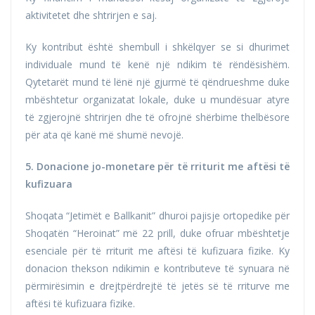
aktivitetet dhe shtrirjen e saj.
Ky kontribut është shembull i shkëlqyer se si dhurimet
individuale mund të kenë një ndikim të rëndësishëm.
Qytetarët mund të lënë një gjurmë të qëndrueshme duke
mbështetur organizatat lokale, duke u mundësuar atyre
të zgjerojnë shtrirjen dhe të ofrojnë shërbime thelbësore
për ata që kanë më shumë nevojë.
5. Donacione jo-monetare për të rriturit me aftësi të
kufizuara
Shoqata “Jetimët e Ballkanit” dhuroi pajisje ortopedike për
Shoqatën “Heroinat” më 22 prill, duke ofruar mbështetje
esenciale për të rriturit me aftësi të kufizuara fizike. Ky
donacion thekson ndikimin e kontributeve të synuara në
përmirësimin e drejtpërdrejtë të jetës së të rriturve me
aftësi të kufizuara fizike.