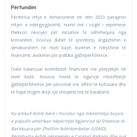
Përfundim
Përderisa rritja e donacioneve në vitin 2023 pasqyron
rritjen e ndërgjegjësimit, numri më i vogël i veprimeve
thekson nevojën për iniciativa të udhëhequra nga
komuniteti. Kosova duhet të prioritizoj angazhimin e
qëndrueshëm në nivel bazë; burimet e ndryshme të
financimit; avokimin për politika gjithëpërfshirëse.
Duke balancuar kontributet financiare me përpjekjet në
nivel bazë, Kosova mund të sigurojë mbështetje
gjithëpërfshirëse për personat me aftësi të kufizuara dhe
të hapë rrugën drejt një shoqërie më të barabartë.
Ky artikull është bërë i mundur nga mbështetja bujare
e popullit amerikan nëpërmjet Agjencisë së Shteteve të
Bashkuara për Zhvillim Ndërkombëtar (USAID).
Përmbajtja është përgjegjësi e Catalyst Balkans dhe nuk