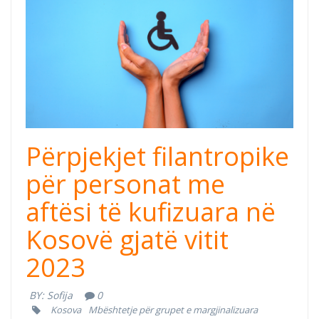
Dissabilities.png
Përpjekjet filantropike
për personat me
aftësi të kufizuara në
Kosovë gjatë vitit
2023
BY:
Sofija
0
Kosova
Mbështetje për grupet e margjinalizuara