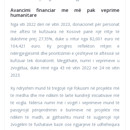
Avancimi financiar me më pak veprime
humanitare
Nga viti 2022 deri në vitin 2023, donacionet për personat
me aftësi të kufizuara në Kosovë panë një rritje të
dukshme prej 27.35%, duke u rritur nga 82,001 euro në
104,421 euro. Ky progres reflekton rritjen e
ndërgjegjësimit dhe prioritizimin e çështjeve të aftësisë së
kufizuar tek donatorët. Megjithatë, numri i veprimeve u
zvogëlua, duke rënë nga 43 në vitin 2022 në 24 në vitin
2023.
Ky ndryshim mund të tregojë një fokusim në projekte më
të mëdha dhe me ndikim të lartë kundrejt iniciativave më
të vogla. Ndërsa numri më i vogël i veprimeve mund të
pasqyrojë përqendrimin e burimeve në projekte me
ndikim të madh, ai gjithashtu mund të sugjerojë një
zvogëlim të fushatave bazë ose ngjarjeve të udhëhequra