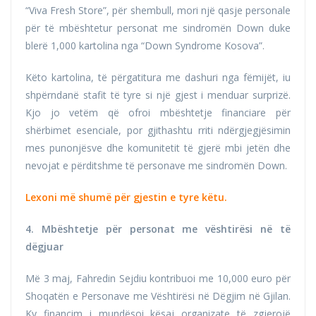
“Viva Fresh Store”, për shembull, mori një qasje personale
për të mbështetur personat me sindromën Down duke
blerë 1,000 kartolina nga “Down Syndrome Kosova”.
Këto kartolina, të përgatitura me dashuri nga fëmijët, iu
shpërndanë stafit të tyre si një gjest i menduar surprizë.
Kjo jo vetëm që ofroi mbështetje financiare për
shërbimet esenciale, por gjithashtu rriti ndërgjegjësimin
mes punonjësve dhe komunitetit të gjerë mbi jetën dhe
nevojat e përditshme të personave me sindromën Down.
Lexoni më shumë për gjestin e tyre këtu.
4. Mbështetje për personat me vështirësi në të
dëgjuar
Më 3 maj, Fahredin Sejdiu kontribuoi me 10,000 euro për
Shoqatën e Personave me Vështirësi në Dëgjim në Gjilan.
Ky financim i mundësoi kësaj organizate të zgjerojë