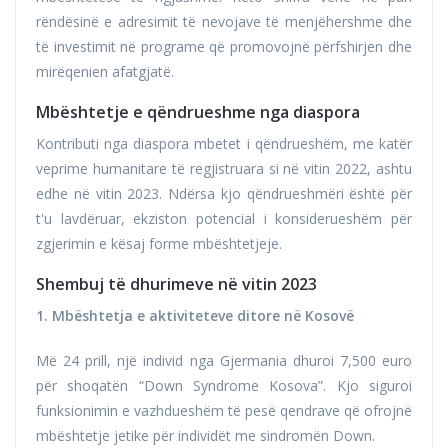
rëndësinë e adresimit të nevojave të menjëhershme dhe
të investimit në programe që promovojnë përfshirjen dhe
mirëqenien afatgjatë.
Mbështetje e qëndrueshme nga diaspora
Kontributi nga diaspora mbetet i qëndrueshëm, me katër
veprime humanitare të regjistruara si në vitin 2022, ashtu
edhe në vitin 2023. Ndërsa kjo qëndrueshmëri është për
t'u lavdëruar, ekziston potencial i konsiderueshëm për
zgjerimin e kësaj forme mbështetjeje.
Shembuj të dhurimeve në vitin 2023
1. Mbështetja e aktiviteteve ditore në Kosovë
Më 24 prill, një individ nga Gjermania dhuroi 7,500 euro
për shoqatën “Down Syndrome Kosova”. Kjo siguroi
funksionimin e vazhdueshëm të pesë qendrave që ofrojnë
mbështetje jetike për individët me sindromën Down.