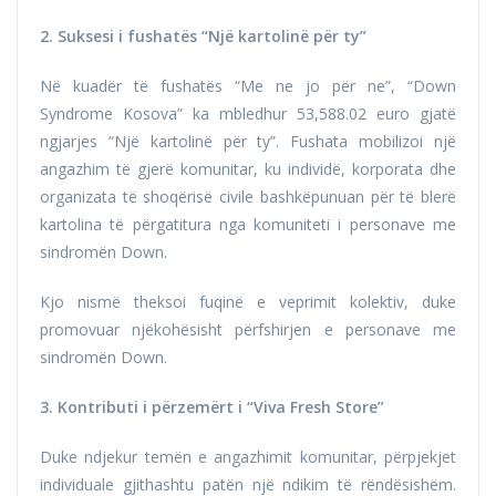
2. Suksesi i fushatës “Një kartolinë për ty”
Në kuadër të fushatës “Me ne jo për ne”, “Down
Syndrome Kosova” ka mbledhur 53,588.02 euro gjatë
ngjarjes “Një kartolinë për ty”. Fushata mobilizoi një
angazhim të gjerë komunitar, ku individë, korporata dhe
organizata të shoqërisë civile bashkëpunuan për të blerë
kartolina të përgatitura nga komuniteti i personave me
sindromën Down.
Kjo nismë theksoi fuqinë e veprimit kolektiv, duke
promovuar njëkohësisht përfshirjen e personave me
sindromën Down.
3. Kontributi i përzemërt i “Viva Fresh Store”
Duke ndjekur temën e angazhimit komunitar, përpjekjet
individuale gjithashtu patën një ndikim të rëndësishëm.