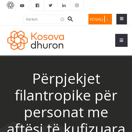
Search
Kërkim
KOS(AL)
form
Përpjekjet
filantropike për
personat me
aftësi të kufizuara