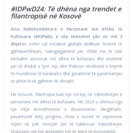
#IDPwD24: Të dhëna nga trendet e
filantropisë në Kosovë
Dita Ndërkombëtare e Personave me Aftësi të
Kufizuara (#IDPwD), e cila shënohet çdo vit më 3
dhjetor
, është një iniciativë globale dedikuar festimit të
gjithëpërfshirjes, ndërgjegjësimit për sfidat me të cilat
përballen personat me aftësi të kufizuara dhe avokimit
për të drejtat e tyre. Kjo ditë thekson rëndësinë e krijimit
të mundësive të barabarta dhe garantimit të pjesëmarrjes
së plotë të të gjithëve në shoqëri.
Në Kosovë, filantropia luan një rol kyç në mbështetjen e
personave me aftësi të kufizuara. Viti 2023 u shënua nga
një rritje domethënëse e donacioneve. Megjithatë,
pavarësisht këtij progresi, rënia e numrit të veprimeve
nxjerr në pah nevojën për të balancuar mbështetjen
financiare me një angazhim më të gjerë të komunitetit.