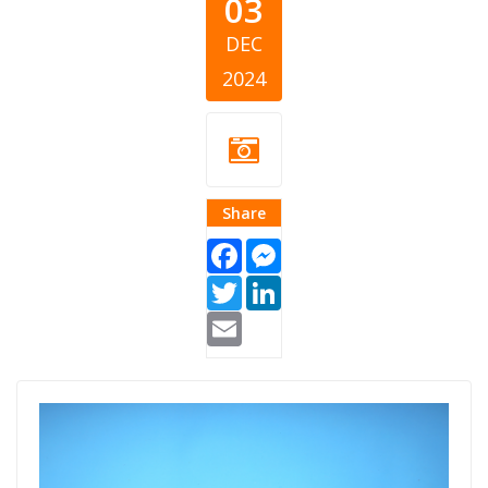
03
DEC
2024
Share
Facebook
Messenger
Twitter
LinkedIn
Email
CEA Listicle
People with