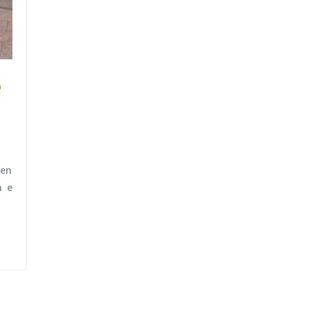
e
hen
n e