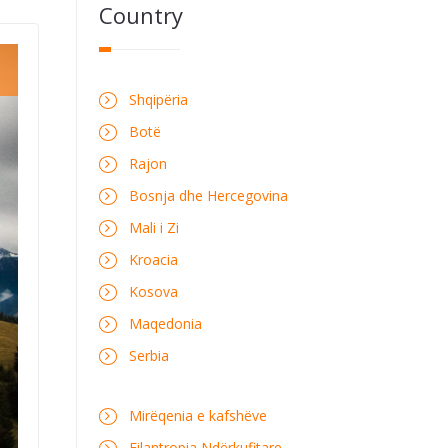
Country
Shqipëria
Botë
Rajon
Bosnja dhe Hercegovina
Mali i Zi
Kroacia
Kosova
Maqedonia
Serbia
Mirëqenia e kafshëve
Filantropia Ndërkufitare