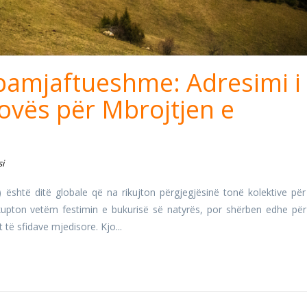
pamjaftueshme: Adresimi i
ovës për Mbrojtjen e
si
 është ditë globale që na rikujton përgjegjësinë tonë kolektive për
kupton vetëm festimin e bukurisë së natyrës, por shërben edhe për
 të sfidave mjedisore. Kjo...