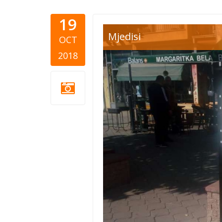
19
Mjedisi
OCT
2018