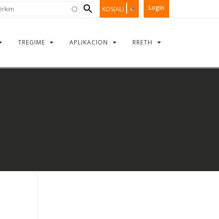
Search
kim
Login
KOS(AL)
form
TREGIME
APLIKACION
RRETH