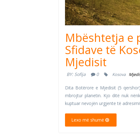
Mbështetja e 
Sfidave të Kos
Mjedisit
BY:
Sofija
0
Kosova
Mjedi
Dita Botërore e Mjedisit (5 qershor)
mbrojtur planetin. Kjo ditë nuk nën
kuptuar nevojën urgjente të adresimit
Lexo më shumë