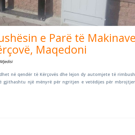
shësin e Parë të Makinav
Kërçovë, Maqedoni
Mjedisi
odhet në qendër të Kërçovës dhe lejon dy automjete të rimbus
ë gjithashtu një mënyrë për ngritjen e vetëdijes për mbrojtje