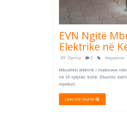
EVN Ngitë Mbu
Elektrike në 
BY:
Danica
0
Maqedonia
Mbushësi elektrik i makinave nd
në të njëjtën kohë. Dhurimi ësht
mjedisit.
Lexo më shumë