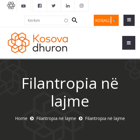
Search
Kërkim
KOS(AL)
form
Filantropia në
lajme
Home
Filantropia në lajme
Filantropia në lajme