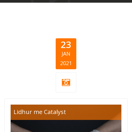
23
JAN
2021
korona-virus-
Lidhur me Catalyst
neprofitne-