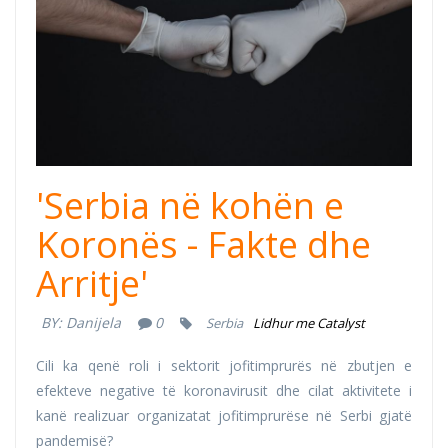
organizacije.jpg
'Serbia në kohën e
Koronës - Fakte dhe
Arritje'
BY:
Danijela
0
Serbia
Lidhur me Catalyst
Cili ka qenë roli i sektorit jofitimprurës në zbutjen e
efekteve negative të koronavirusit dhe cilat aktivitete i
kanë realizuar organizatat jofitimprurëse në Serbi gjatë
pandemisë?