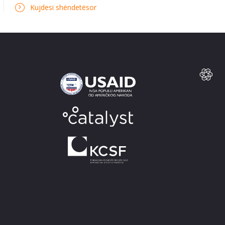
Kujdesi shëndetësor