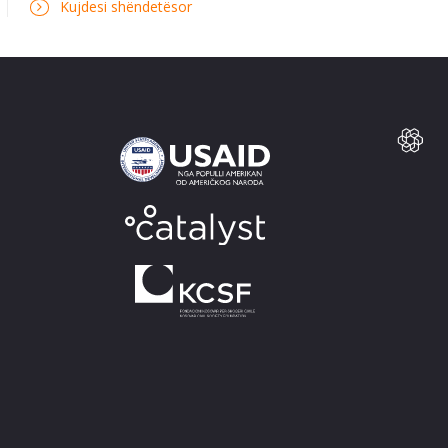
Kujdesi shëndetësor