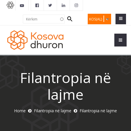
Search
Kërkim
KOS(AL)
form
Filantropia në
lajme
Home
Filantropia në lajme
Filantropia në lajme