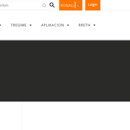
Search
kim
Login
KOS(AL)
form
TREGIME
APLIKACION
RRETH