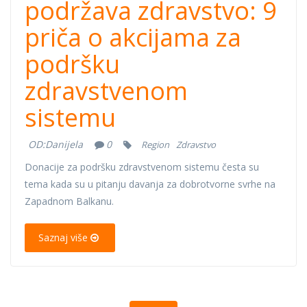
podržava zdravstvo: 9
priča o akcijama za
podršku
zdravstvenom
sistemu
OD:
Danijela
0
Region
Zdravstvo
Donacije za podršku zdravstvenom sistemu česta su
tema kada su u pitanju davanja za dobrotvorne svrhe na
Zapadnom Balkanu.
Saznaj više