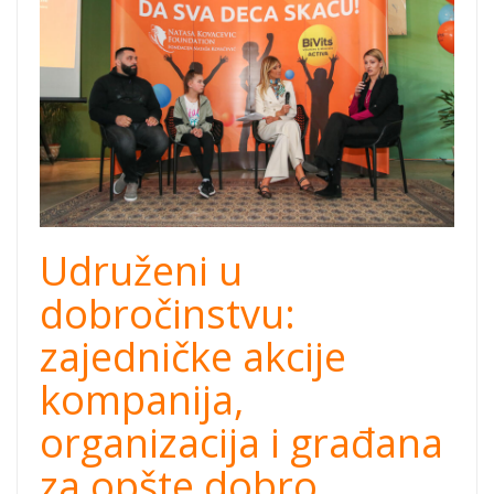
Udruženi u
dobročinstvu:
zajedničke akcije
kompanija,
organizacija i građana
za opšte dobro