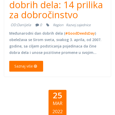
dobrih dela: 14 prilika
za dobročinstvo
OD:
Danijela
0
Region
Razvoj zajednice
Međunarodni dan dobrih dela (
#GoodDeedsDay
)
obeležava se širom sveta, svakog 3. aprila, od 2007.
godine, sa ciljem podsticanja pojedinaca da čine
dobra dela i unose pozitivne promene u svojim...
Saznaj više
25
MAR
2022