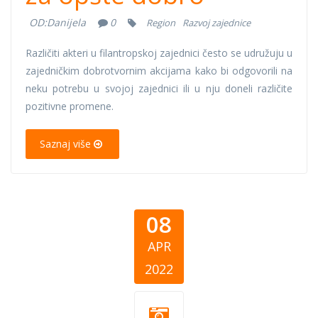
OD:
Danijela
0
Region
Razvoj zajednice
Različiti akteri u filantropskoj zajednici često se udružuju u
zajedničkim dobrotvornim akcijama kako bi odgovorili na
neku potrebu u svojoj zajednici ili u nju doneli različite
pozitivne promene.
Saznaj više
08
APR
2022