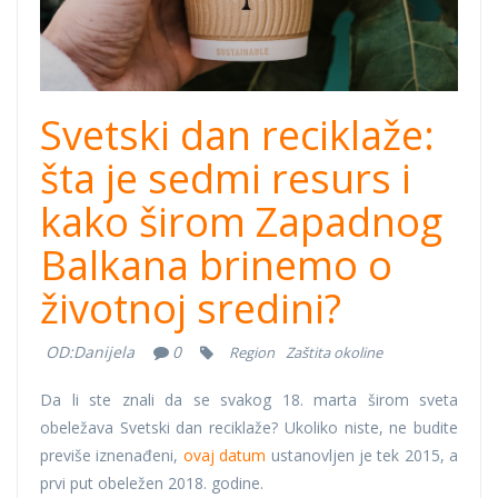
Svetski dan reciklaže:
šta je sedmi resurs i
kako širom Zapadnog
Balkana brinemo o
životnoj sredini?
OD:
Danijela
0
Region
Zaštita okoline
Da li ste znali da se svakog 18. marta širom sveta
obeležava Svetski dan reciklaže? Ukoliko niste, ne budite
previše iznenađeni,
ovaj datum
ustanovljen je tek 2015, a
prvi put obeležen 2018. godine.