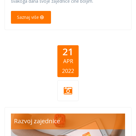
svakoga dana svoje zajednice čine boljim.
Saznaj više
21
APR
2022
obrazovanje-
Razvoj zajednice