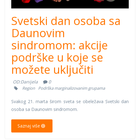
Svetski dan osoba sa
Daunovim
sindromom: akcije
podrške u koje se
možete uključiti
OD:
Danijela
0
Region
Podrška marginalizovanim grupama
Svakog 21. marta širom sveta se obeležava Svetski dan
osoba sa Daunovim sindromom.
Saznaj više