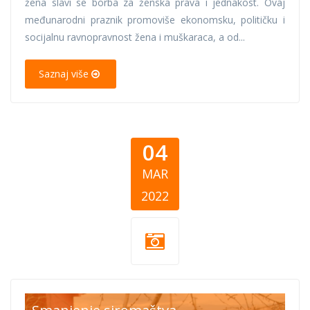
žena slavi se borba za ženska prava i jednakost. Ovaj
međunarodni praznik promoviše ekonomsku, političku i
socijalnu ravnopravnost žena i muškaraca, a od...
Saznaj više
04
MAR
2022