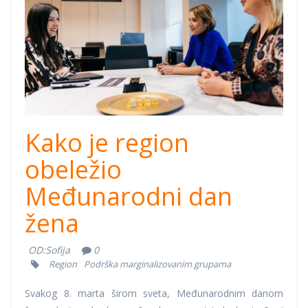
Kako je region
obeležio
Međunarodni dan
žena
OD:
Sofija
0
Region
Podrška marginalizovanim grupama
Svakog 8. marta širom sveta, Međunarodnim danom