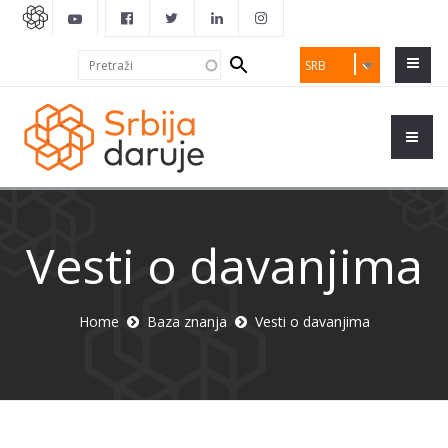
Search
Pretraži
SRB
form
Vesti o davanjima
Home
Baza znanja
Vesti o davanjima