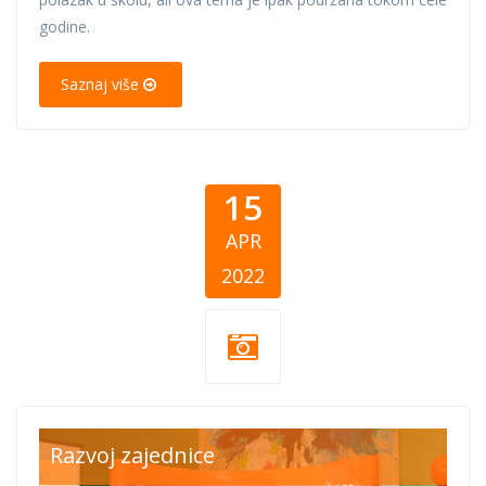
godine.
Saznaj više
15
APR
2022
cover-15-4.png
Razvoj zajednice