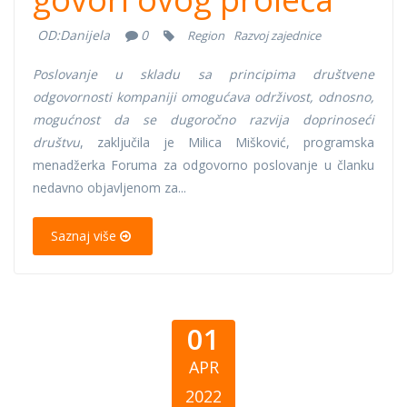
OD:
Danijela
0
Region
Razvoj zajednice
Poslovanje u skladu sa principima društvene
odgovornosti kompaniji omogućava održivost, odnosno,
mogućnost da se dugoročno razvija doprinoseći
društvu
, zaključila je Milica Mišković, programska
menadžerka Foruma za odgovorno poslovanje u članku
nedavno objavljenom za...
Saznaj više
01
APR
2022