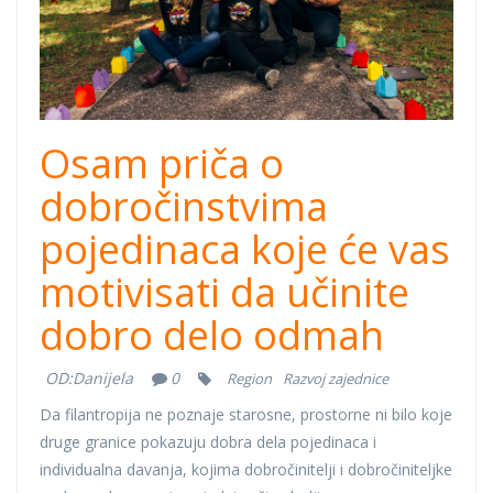
Osam priča o
dobročinstvima
pojedinaca koje će vas
motivisati da učinite
dobro delo odmah
OD:
Danijela
0
Region
Razvoj zajednice
Da filantropija ne poznaje starosne, prostorne ni bilo koje
druge granice pokazuju dobra dela pojedinaca i
individualna davanja, kojima dobročinitelji i dobročiniteljke