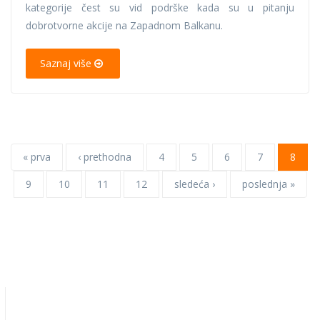
kategorije čest su vid podrške kada su u pitanju
dobrotvorne akcije na Zapadnom Balkanu.
Saznaj više
« prva
‹ prethodna
4
5
6
7
8
9
10
11
12
sledeća ›
poslednja »