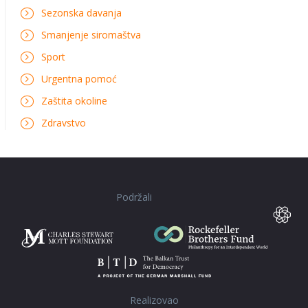
Sezonska davanja
Smanjenje siromaštva
Sport
Urgentna pomoć
Zaštita okoline
Zdravstvo
Podržali
Realizovao