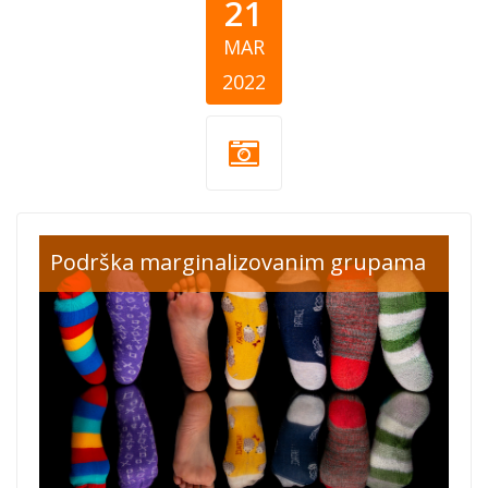
21
MAR
2022
down-
Podrška marginalizovanim grupama
syndrome-day-
lots-of-
socks.png