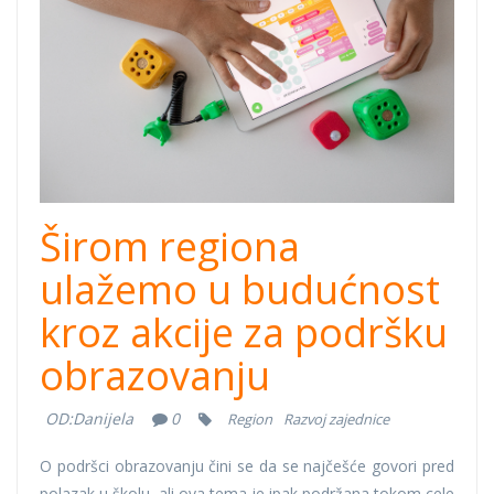
cover.png
Širom regiona
ulažemo u budućnost
kroz akcije za podršku
obrazovanju
OD:
Danijela
0
Region
Razvoj zajednice
O podršci obrazovanju čini se da se najčešće govori pred
polazak u školu, ali ova tema je ipak podržana tokom cele