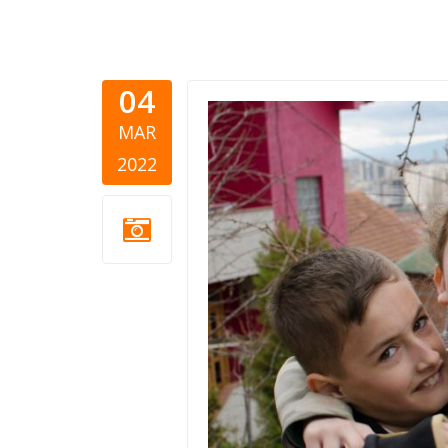
04
pomoc-ugro
MAR
2022