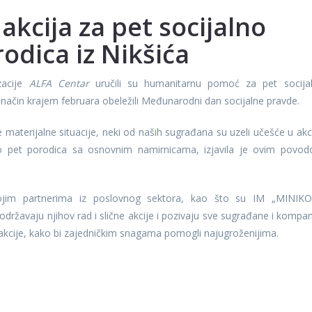
kcija za pet socijalno
odica iz Nikšića
zacije
ALFA Centar
uručili su humanitarnu pomoć za pet socija
j način krajem februara obeležili Međunarodni dan socijalne pravde.
 materijalne situacije, neki od naših sugrađana su uzeli učešće u akcij
 pet porodica sa osnovnim namirnicama, izjavila je ovim povo
svojim partnerima iz poslovnog sektora, kao što su IM „MINIKO
održavaju njihov rad i slične akcije i pozivaju sve sugrađane i kompan
akcije, kako bi zajedničkim snagama pomogli najugroženijima.