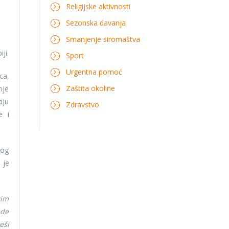
Religijske aktivnosti
Sezonska davanja
Smanjenje siromaštva
ji.
Sport
Urgentna pomoć
ca,
Zaštita okoline
nje
aju
Zdravstvo
e i
nog
 je
kim
ede
eši