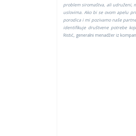
problem siromaštva, ali udruženi
uslovima. Ako bi se ovom apelu pri
porodica i mi pozivamo naše partner
identifikuje društvene potrebe koj
Ristić, generalni menadžer iz kompan