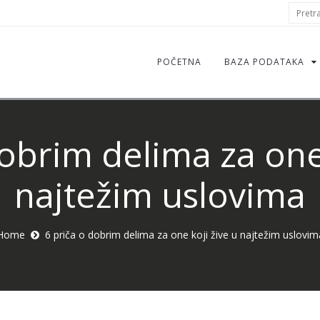
S
Pretraž
f
POČETNA
BAZA PODATAKA
dobrim delima za one 
najtežim uslovima
Home
6 priča o dobrim delima za one koji žive u najtežim uslovim