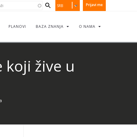
earch
i
Prijavi me
SRB
orm
PLANOVI
BAZA ZNANJA
O NAMA
koji žive u
a