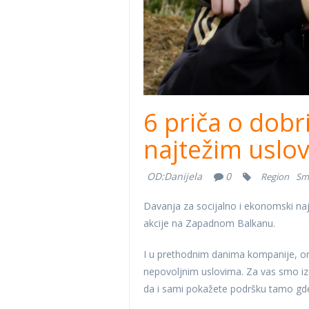
6 priča o dobr
najtežim uslo
OD:
Danijela
0
Region
Sm
Davanja za socijalno i ekonomski naj
akcije na Zapadnom Balkanu.
I u prethodnim danima kompanije, orga
nepovoljnim uslovima. Za vas smo izdv
da i sami pokažete podršku tamo gde