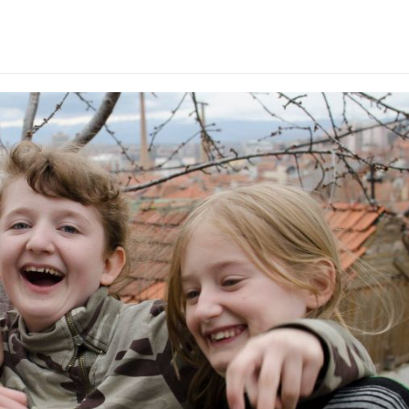
zeni-listicle.jpg