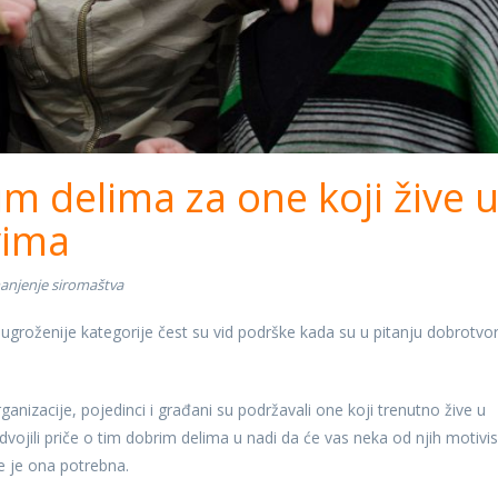
im delima za one koji žive 
vima
anjenje siromaštva
ugroženije kategorije čest su vid podrške kada su u pitanju dobrotvo
nizacije, pojedinci i građani su podržavali one koji trenutno žive u
ojili priče o tim dobrim delima u nadi da će vas neka od njih motivis
 je ona potrebna.