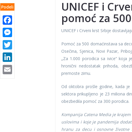
UNICEF i Crven
Podeli
pomoć za 500 
Facebook
Messenger
UNICEF i Crveni krst Srbije dostavlja
Twitter
Pomoć za 500 domaćinstava sa decom 
Osečina, Sjenica, Novi Pazar, Prib
LinkedIn
„Za 1.000 porodica sa ivice“ koja 
hronični nedostatak prihoda, obez
Email
premoste zimu.
Od oktobra prošle godine, kada je 
sektora prikupljeno je 23 miliona d
obezbedila pomoć za 300 porodica.
Kompanija Catena Media je krajem pr
uslovima i koje je pandemija dodat
hranu za decu i osnovne životne