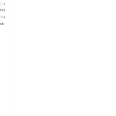
kim
000
čno
nis