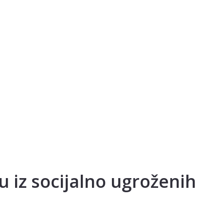
 iz socijalno ugroženih