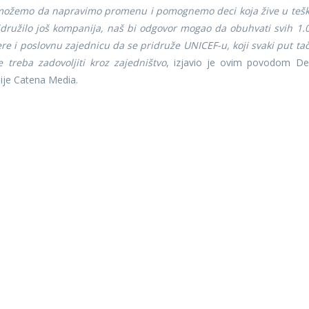
, možemo da napravimo promenu i pomognemo deci koja žive u teš
družilo još kompanija, naš bi odgovor mogao da obuhvati svih 1.
e i poslovnu zajednicu da se pridruže UNICEF-u, koji svaki put ta
e treba zadovoljiti kroz zajedništvo
, izjavio je ovim povodom De
ije Catena Media.