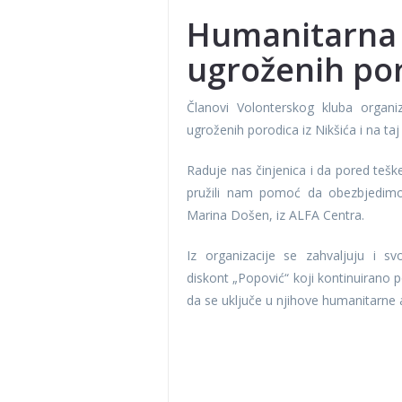
Humanitarna a
ugroženih por
Članovi Volonterskog kluba organi
ugroženih porodica iz Nikšića i na ta
Raduje nas činjenica i da pored teške
pružili nam pomoć da obezbjedimo
Marina Došen, iz ALFA Centra.
Iz organizacije se zahvaljuju i 
diskont „Popović“ koji kontinuirano p
da se uključe u njihove humanitarne 