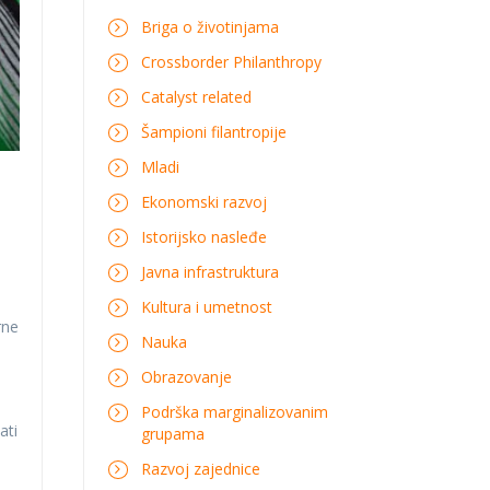
Briga o životinjama
Crossborder Philanthropy
Catalyst related
Šampioni filantropije
Mladi
u
Ekonomski razvoj
Istorijsko nasleđe
Javna infrastruktura
Kultura i umetnost
rne
Nauka
Obrazovanje
Podrška marginalizovanim
ati
grupama
Razvoj zajednice