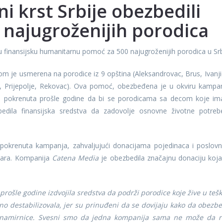
i krst Srbije obezbedili
najugroženijih porodica
ju finansijsku humanitarnu pomoć za 500 najugroženijih porodica u Srbi
je usmerena na porodice iz 9 opština (Aleksandrovac, Brus, Ivanji
oj, Prijepolje, Rekovac). Ova pomoć, obezbeđena je u okviru kampa
je pokrenuta prošle godine da bi se porodicama sa decom koje im
bedila finansijska sredstva da zadovolje osnovne životne potreb
pokrenuta kampanja, zahvaljujući donacijama pojedinaca i poslov
inara. Kompanija
Catena Media
je obezbedila značajnu donaciju koja
ošle godine izdvojila sredstva da podrži porodice koje žive u teš
no destabilizovala, jer su prinuđeni da se dovijaju kako da obezb
 namirnice. Svesni smo da jedna kompanija sama ne može da r