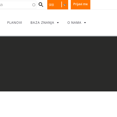
earch
i
Prijavi me
SRB
orm
PLANOVI
BAZA ZNANJA
O NAMA