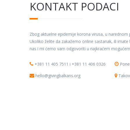
KONTAKT PODACI
Zbog aktuelne epidemije korona virusa, u narednom p
Ukoliko želite da zakažemo online sastanak, ili imate b
nas i mi ćemo vam odgovoriti u najkraćem mogućem
+381 11 405 7511 i +381 11 406 0326
Poned
hello@givingbalkans.org
Takov