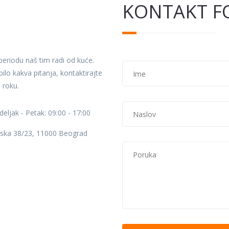
KONTAKT F
eriodu naš tim radi od kuće.
Ime
*
ilo kakva pitanja, kontaktirajte
 roku.
Naslov
*
eljak - Petak: 09:00 - 17:00
ska 38/23, 11000 Beograd
Poruka
*