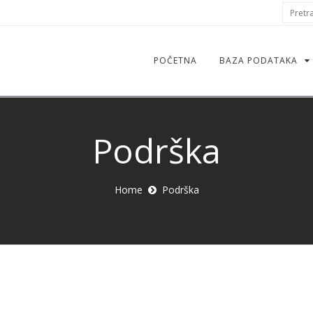
S
Pretraž
f
POČETNA
BAZA PODATAKA
Podrška
Home
Podrška