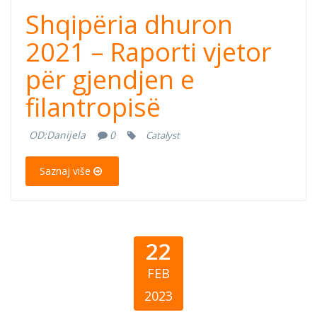
Shqipëria dhuron
2021 – Raporti vjetor
për gjendjen e
filantropisë
OD:
Danijela
0
Catalyst
Saznaj više
22
FEB
2023