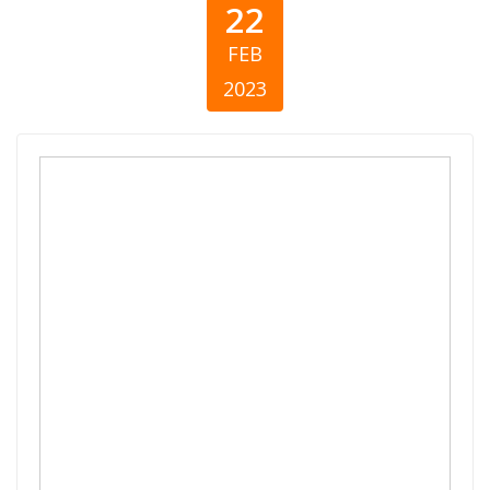
22
FEB
2023
Kosovo daruje
2021 - Izveštaj o
stanju
filantropije