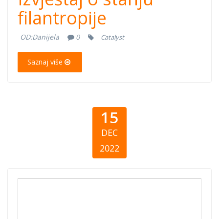
filantropije
OD:
Danijela
0
Catalyst
Saznaj više
15
DEC
2022
BiH daruje 2021
- rezime nalaza