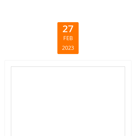
27
FEB
2023
Društveno
odgovorno
poslovanje u
službi