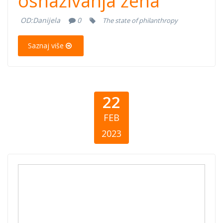
osnaživanja žena
OD:
Danijela
0
The state of philanthropy
Saznaj više
22
FEB
2023
Shqipëria
dhuron 2021 –