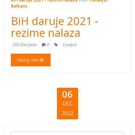
Balkans
BiH daruje 2021 -
rezime nalaza
OD:
Danijela
0
Catalyst
Saznaj više
06
DEC
2022