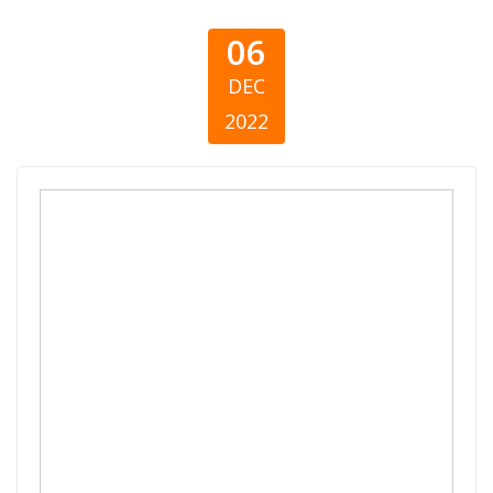
06
DEC
2022
Giving Bosnia
and
Herzegovina
2021 - Report on
the State of