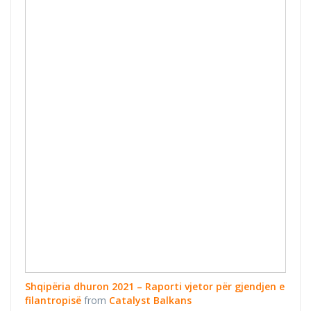
Raporti vjetor
për gjendjen e
filantropisë
Shqipëria dhuron 2021 – Raporti vjetor për gjendjen e
filantropisë
from
Catalyst Balkans