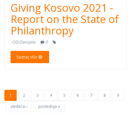
Giving Kosovo 2021 -
Report on the State of
Philanthropy
OD:
Danijela
0
Saznaj više
1
2
3
4
5
6
7
8
9
sledeća ›
poslednja »