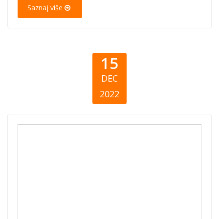
Saznaj više
15
DEC
2022
BiH daruje 2021
- Izvještaj o
stanju
filantropije