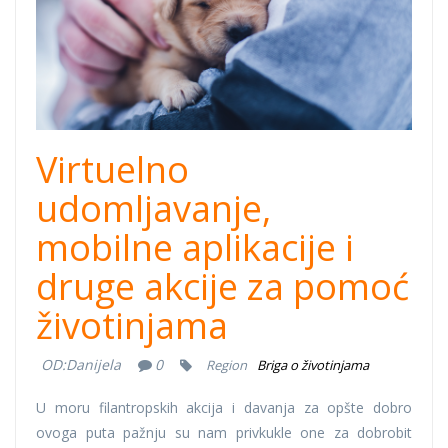
Virtuelno
udomljavanje,
mobilne aplikacije i
druge akcije za pomoć
životinjama
OD:
Danijela
0
Region
Briga o životinjama
U moru filantropskih akcija i davanja za opšte dobro
ovoga puta pažnju su nam privkukle one za dobrobit