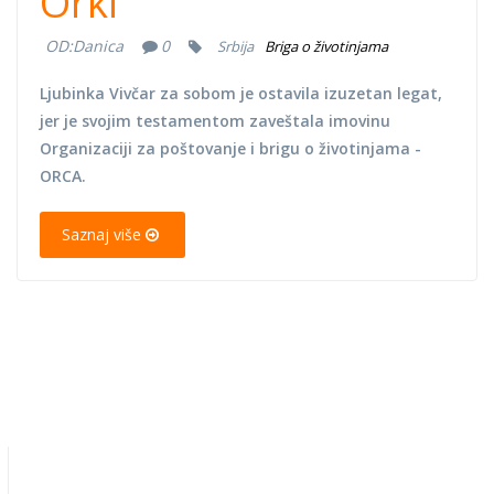
Orki
OD:
Danica
0
Srbija
Briga o životinjama
Ljubinka Vivčar za sobom je ostavila izuzetan legat,
jer je svojim testamentom zaveštala imovinu
Organizaciji za poštovanje i brigu o životinjama -
ORCA.
Saznaj više