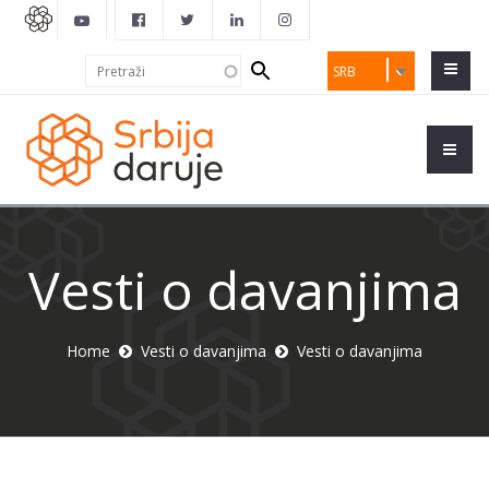
Search
Pretraži
SRB
form
Vesti o davanjima
Home
Vesti o davanjima
Vesti o davanjima