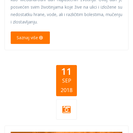
posvećen svim životinjama koje žive na ulici i izložene su
nedostatku hrane, vode, ali i različitim bolestima, mučenju
i zlostavljanju.
Saznaj više
11
SEP
2018