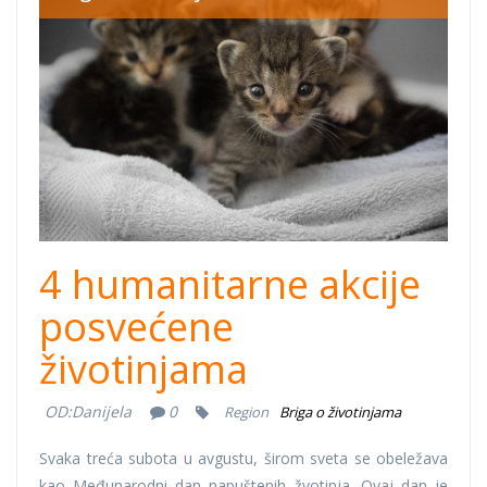
zivotinje-
orgnizacije-
pomoc.jpg
4 humanitarne akcije
posvećene
životinjama
OD:
Danijela
0
Region
Briga o životinjama
Svaka treća subota u avgustu, širom sveta se obeležava
kao Međunarodni dan napuštenih žvotinja. Ovaj dan je