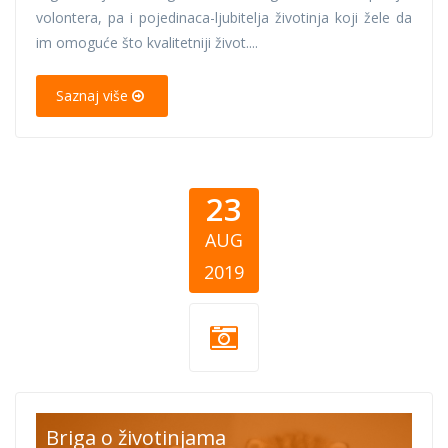
volontera, pa i pojedinaca-ljubitelja životinja koji žele da
im omoguće što kvalitetniji život....
Saznaj više
23
AUG
2019
napustene-
Briga o životinjama