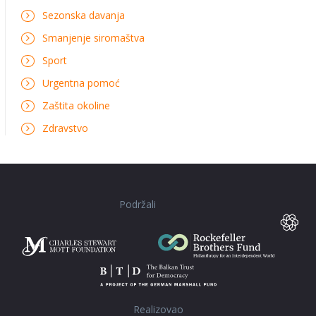
Sezonska davanja
Smanjenje siromaštva
Sport
Urgentna pomoć
Zaštita okoline
Zdravstvo
Podržali
Realizovao