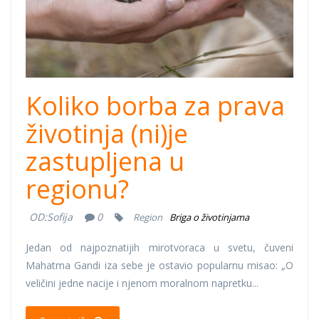
Koliko borba za prava
životinja (ni)je
zastupljena u
regionu?
OD:
Sofija
0
Region
Briga o životinjama
Jedan od najpoznatijih mirotvoraca u svetu, čuveni
Mahatma Gandi iza sebe je ostavio popularnu misao: „O
veličini jedne nacije i njenom moralnom napretku...