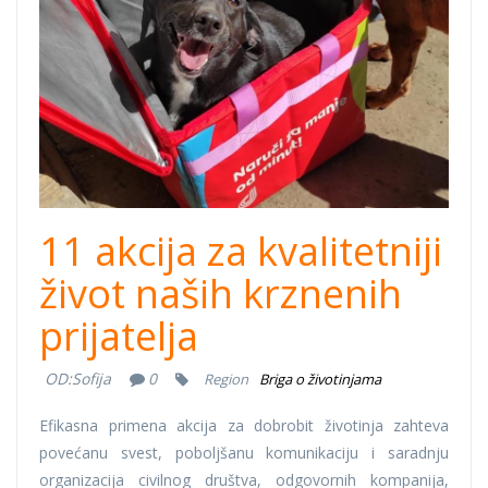
11 akcija za kvalitetniji
život naših krznenih
prijatelja
OD:
Sofija
0
Region
Briga o životinjama
Efikasna primena akcija za dobrobit životinja zahteva
povećanu svest, poboljšanu komunikaciju i saradnju
organizacija civilnog društva, odgovornih kompanija,