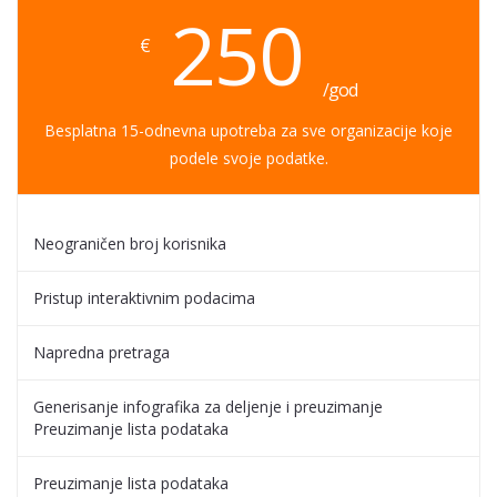
250
€
/god
Besplatna 15-odnevna upotreba za sve organizacije koje
podele svoje podatke.
Neograničen broj korisnika
Pristup interaktivnim podacima
Napredna pretraga
Generisanje infografika za deljenje i preuzimanje
Preuzimanje lista podataka
Preuzimanje lista podataka