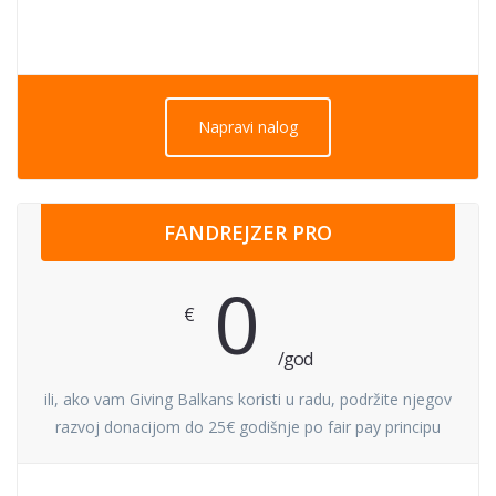
Napravi nalog
FANDREJZER PRO
0
€
/god
ili, ako vam Giving Balkans koristi u radu, podržite njegov
razvoj donacijom do 25€ godišnje po fair pay principu