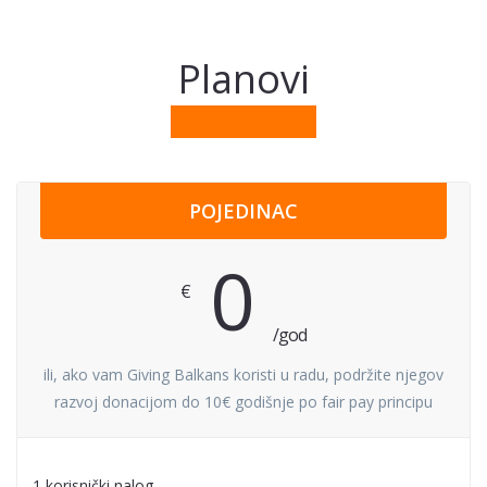
Planovi
POJEDINAC
0
€
/god
ili, ako vam Giving Balkans koristi u radu, podržite njegov
razvoj donacijom do 10€ godišnje po fair pay principu
1 korisnički nalog