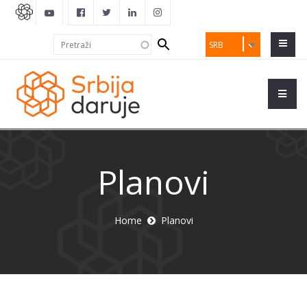
Search
Pretraži
SRB
form
Planovi
Home
Planovi