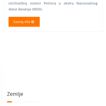
istrživačkoj stanici Petnica u okviru Nacionalnog
dana davanja (NDD).
Saznaj više
Zemlje