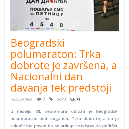
Beogradski
polumaraton: Trka
dobrote je završena, a
Nacionalni dan
davanja tek predstoji
OD:
Danica
0
Srbija
Nauka
U nedelju 30. septembra održan je Beogradski
polumaraton pod sloganom Trka dobrote, a on je
takođe bio povod da se prikupe sredstva za podršku