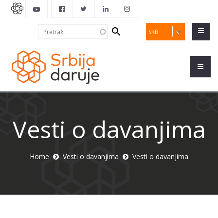
Search
Pretraži
SRB
form
Vesti o davanjima
Home
Vesti o davanjima
Vesti o davanjima