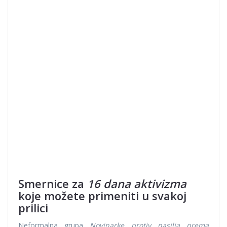
Smernice za
16 dana aktivizma
koje možete primeniti u svakoj
prilici
Neformalna grupa
Novinarke protiv nasilja
prema