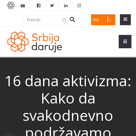
Search
Pretraži
SRB
form
16 dana aktivizma:
Kako da
svakodnevno
podržavamo