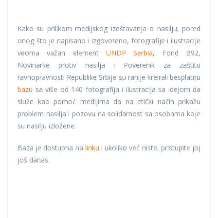
Kako su prilikom medijskog izeštavanja o nasilju, pored
onog što je napisano i izgovoreno, fotografije i ilustracije
veoma važan element
UNDP Serbia
, Fond B92,
Novinarke protiv nasilja i Poverenik za zaštitu
ravnopravnosti Republike Srbije su ranije kreirali besplatnu
bazu
sa više od 140 fotografija i ilustracija sa idejom da
služe kao pomoć medijima da na etički način prikažu
problem nasilja i pozovu na solidarnost sa osobama koje
su nasilju izložene.
Baza je dostupna na
linku
i ukoliko već niste, pristupite joj
još danas.