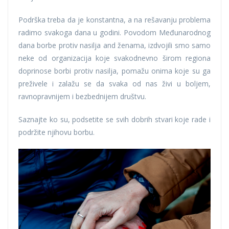
Podrška treba da je konstantna, a na rešavanju problema
radimo svakoga dana u godini. Povodom Međunarodnog
dana borbe protiv nasilja and ženama, izdvojili smo samo
neke od organizacija koje svakodnevno širom regiona
doprinose borbi protiv nasilja, pomažu onima koje su ga
preživele i zalažu se da svaka od nas živi u boljem,
ravnopravnijem i bezbednijem društvu.
Saznajte ko su, podsetite se svih dobrih stvari koje rade i
podržite njihovu borbu.