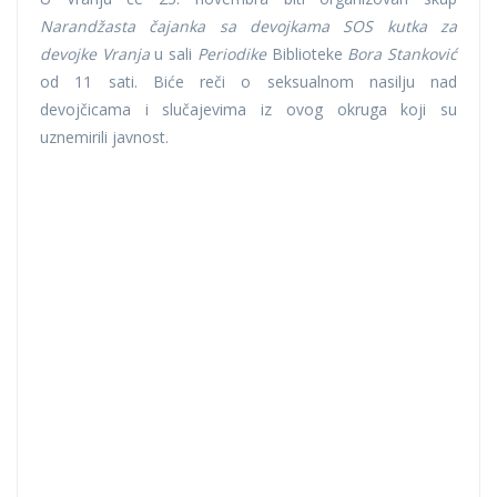
Narandžasta čajanka sa devojkama SOS kutka za
devojke Vranja
u sali
Periodike
Biblioteke
Bora Stanković
od 11 sati. Biće reči o seksualnom nasilju nad
devojčicama i slučajevima iz ovog okruga koji su
uznemirili javnost.