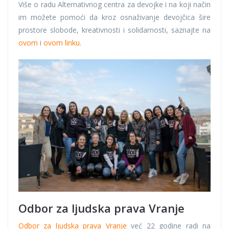
Više o radu Alternativnog centra za devojke i na koji način
im možete pomoći da kroz osnaživanje devojčica šire
prostore slobode, kreativnosti i solidarnosti, saznajte na
ovom
i
ovom linku
.
Odbor za ljudska prava Vranje
Odbor za ljudska prava Vranje
već 22 godine radi na