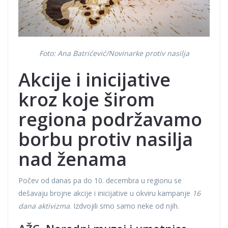
Foto: Ana Batrićević/Novinarke protiv nasilja
Akcije i inicijative
kroz koje širom
regiona podržavamo
borbu protiv nasilja
nad ženama
Počev od danas pa do 10. decembra u regionu se
dešavaju brojne akcije i inicijative u okviru kampanje
16
dana aktivizma
. Izdvojili smo samo neke od njih.