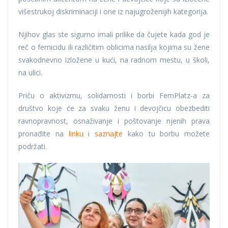
višestrukoj diskriminaciji i one iz najugroženijih kategorija.
Njihov glas ste sigurno imali prilike da čujete kada god je
reč o femicidu ili različitim oblicima nasilja kojima su žene
svakodnevno izložene u kući, na radnom mestu, u školi,
na ulici.
Priču o aktivizmu, solidarnosti i borbi FemPlatz-a za
društvo koje će za svaku ženu i devojčicu obezbediti
ravnopravnost, osnaživanje i poštovanje njenih prava
pronađite na
linku
i
saznajte
kako tu borbu možete
podržati.