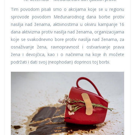
Tim povodom pisali smo o akcijama koje se u regionu
sprovode povodom Međunarodnog dana borbe protiv
nasilja nad ženama, aktivnostima u okviru kampanje 16
dana aktivizma protiv nasilja nad ženama, organizacijama
koje se svakodnevno bore protiv nasilja nad ženama, za
osnaživanje žena, ravnopravnost i ostvarivanje prava
žena i devojčica, kao i o načinima na koje ih možete
podržati i dati svoj (neophodan) doprinos toj borbi.