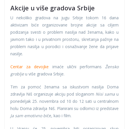
Akcije u više gradova Srbije
U nekoliko gradova na jugu Srbije tokom 16 dana
aktivizam biće organizovane brojne akcije sa ciljem
podizanja svesti o problem nasilja nad ženama, kako u
javnom tako i u privatnom prostoru, skretanja pažnje na
problem nasilja u porodici i osnaživanje žene da prijave
nasilje.
Centar za devojke
imaće ulični performans
Žensko
groblje
u više gradova Srbije.
Tim za pomoć ženama sa iskustvom nasilja Doma
zdravlja Niš organizuje akciju pod sloganom
Nisi sama
u
ponedeljak 25. novembra od 10 do 12 sati u centralnom
holu Doma zdravlja Niš. Planirani su odlomci iz predstave
Ja sam emotivno bi
će, kao i film.
U Vranju će 25. novembra biti organizovan skup