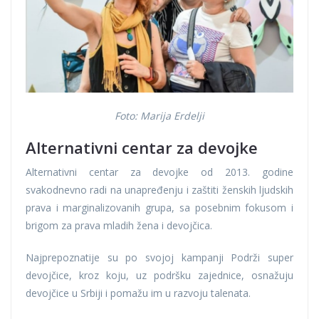
Foto: Marija Erdelji
Alternativni centar za devojke
Alternativni centar za devojke od 2013. godine
svakodnevno radi na unapređenju i zaštiti ženskih ljudskih
prava i marginalizovanih grupa, sa posebnim fokusom i
brigom za prava mladih žena i devojčica.
Najprepoznatije su po svojoj kampanji Podrži super
devojčice, kroz koju, uz podršku zajednice, osnažuju
devojčice u Srbiji i pomažu im u razvoju talenata.