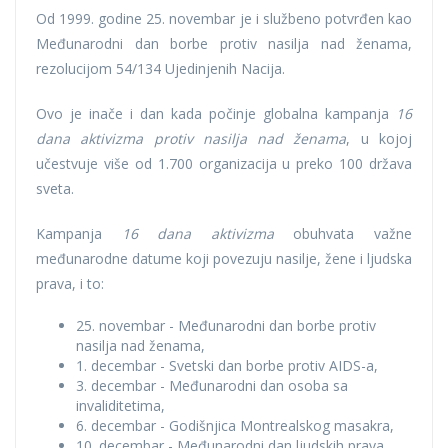
Od 1999. godine 25. novembar je i službeno potvrđen kao
Međunarodni dan borbe protiv nasilja nad ženama,
rezolucijom 54/134 Ujedinjenih Nacija.
Ovo je inače i dan kada počinje globalna kampanja
16
dana aktivizma protiv nasilja nad ženama
, u kojoj
učestvuje više od 1.700 organizacija u preko 100 država
sveta.
Kampanja
16 dana aktivizma
obuhvata važne
međunarodne datume koji povezuju nasilje, žene i ljudska
prava, i to:
25. novembar - Međunarodni dan borbe protiv
nasilja nad ženama,
1. decembar - Svetski dan borbe protiv AIDS-a,
3. decembar - Međunarodni dan osoba sa
invaliditetima,
6. decembar - Godišnjica Montrealskog masakra,
10. decembar - Međunarodni dan ljudskih prava.