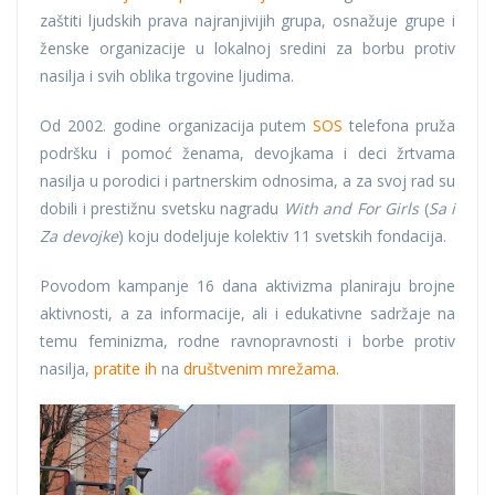
zaštiti ljudskih prava najranjivijih grupa, osnažuje grupe i
ženske organizacije u lokalnoj sredini za borbu protiv
nasilja i svih oblika trgovine ljudima.
Od 2002. godine organizacija putem
SOS
telefona pruža
podršku i pomoć ženama, devojkama i deci žrtvama
nasilja u porodici i partnerskim odnosima, a za svoj rad su
dobili i prestižnu svetsku nagradu
With and For Girls
(
Sa i
Za devojke
) koju dodeljuje kolektiv 11 svetskih fondacija.
Povodom kampanje 16 dana aktivizma planiraju brojne
aktivnosti, a za informacije, ali i edukativne sadržaje na
temu feminizma, rodne ravnopravnosti i borbe protiv
nasilja,
pratite ih
na
društvenim mrežama.