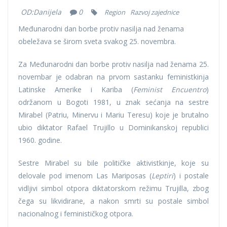
OD:
Danijela
0
Region
Razvoj zajednice
Međunarodni dan borbe protiv nasilja nad ženama
obeležava se širom sveta svakog 25. novembra.
Za Međunarodni dan borbe protiv nasilja nad ženama 25.
novembar je odabran na prvom sastanku feministkinja
Latinske Amerike i Kariba (
Feminist Encuentro
)
održanom u Bogoti 1981, u znak sećanja na sestre
Mirabel (Patriu, Minervu i Mariu Teresu) koje je brutalno
ubio diktator Rafael Trujillo u Dominikanskoj republici
1960. godine.
Sestre Mirabel su bile političke aktivistkinje, koje su
delovale pod imenom Las Mariposas (
Leptiri
) i postale
vidljivi simbol otpora diktatorskom režimu Trujilla, zbog
čega su likvidirane, a nakon smrti su postale simbol
nacionalnog i feminističkog otpora.