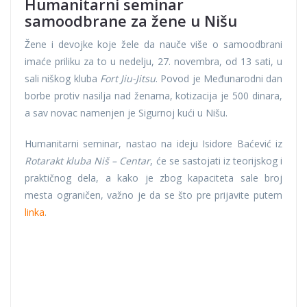
Humanitarni seminar
samoodbrane za žene u Nišu
Žene i devojke koje žele da nauče više o samoodbrani
imaće priliku za to u nedelju, 27. novembra, od 13 sati, u
sali niškog kluba
Fort Jiu-Jitsu
. Povod je Međunarodni dan
borbe protiv nasilja nad ženama, kotizacija je 500 dinara,
a sav novac namenjen je Sigurnoj kući u Nišu.
Humanitarni seminar, nastao na ideju Isidore Baćević iz
Rotarakt kluba Niš – Centar
, će se sastojati iz teorijskog i
praktičnog dela, a kako je zbog kapaciteta sale broj
mesta ograničen, važno je da se što pre prijavite putem
linka
.