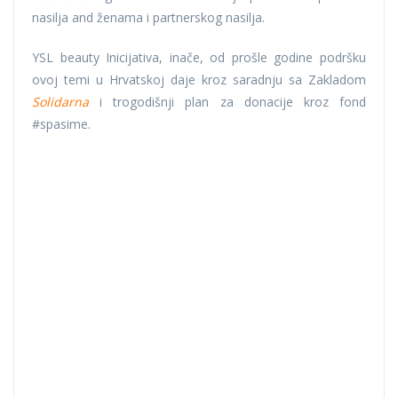
nasilja and ženama i partnerskog nasilja.
YSL beauty Inicijativa, inače, od prošle godine podršku
ovoj temi u Hrvatskoj daje kroz saradnju sa Zakladom
Solidarna
i trogodišnji plan za donacije kroz fond
#spasime.