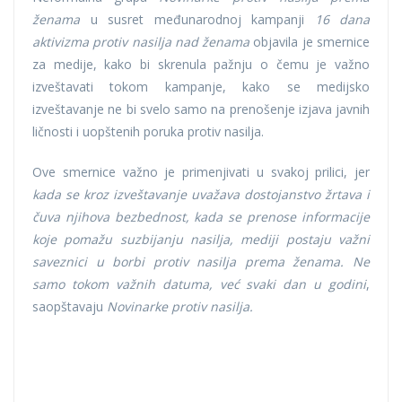
ženama
u susret međunarodnoj kampanji
16 dana
aktivizma protiv nasilja nad ženama
objavila je smernice
za medije, kako bi skrenula pažnju o čemu je važno
izveštavati tokom kampanje, kako se medijsko
izveštavanje ne bi svelo samo na prenošenje izjava javnih
ličnosti i uopštenih poruka protiv nasilja.
Ove smernice važno je primenjivati u svakoj prilici, jer
kada se kroz izveštavanje uvažava dostojanstvo žrtava i
čuva njihova bezbednost, kada se prenose informacije
koje pomažu suzbijanju nasilja, mediji postaju važni
saveznici u borbi protiv nasilja prema ženama. Ne
samo tokom važnih datuma, već svaki dan u godini
,
saopštavaju
Novinarke protiv nasilja.