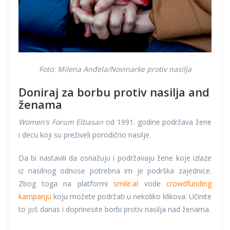
Foto: Milena Anđela/Novinarke protiv nasilja
Doniraj za borbu protiv nasilja and
ženama
Women’s Forum Elbasan
od 1991. godine podržava žene
i decu koji su preživeli porodično nasilje.
Da bi nastavili da osnažuju i podržavaju žene koje izlaze
iz nasilnog odnose potrebna im je podrška zajednice.
Zbog toga na platformi
smile.al
vode
crowdfunding
kampanju
koju možete podržati u nekoliko klikova. Učinite
to još danas i doprinesite borbi protiv nasilja nad ženama.