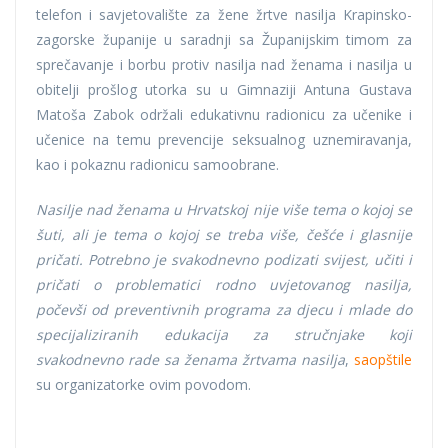
telefon i savjetovalište za žene žrtve nasilja Krapinsko-
zagorske županije u saradnji sa Županijskim timom za
sprečavanje i borbu protiv nasilja nad ženama i nasilja u
obitelji prošlog utorka su u Gimnaziji Antuna Gustava
Matoša Zabok održali edukativnu radionicu za učenike i
učenice na temu prevencije seksualnog uznemiravanja,
kao i pokaznu radionicu samoobrane.
Nasilje nad ženama u Hrvatskoj nije više tema o kojoj se
šuti, ali je tema o kojoj se treba više, češće i glasnije
pričati. Potrebno je svakodnevno podizati svijest, učiti i
pričati o problematici rodno uvjetovanog nasilja,
počevši od preventivnih programa za djecu i mlade do
specijaliziranih edukacija za stručnjake koji
svakodnevno rade sa ženama žrtvama nasilja
,
saopštile
su organizatorke ovim povodom.