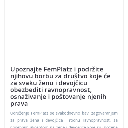
Upoznajte FemPlatz i podržite
njihovu borbu za društvo koje će
za svaku ženu i devojčicu
obezbediti ravnopravnost,
osnaživanje i poštovanje njenih
prava
Udruženje FemPlatz se svakodnevno bavi zagovaranjem
za prava žena i devojčica i rodnu ravnopravnost, sa
posebnim akcentom na žene i devojčice koje su izložene