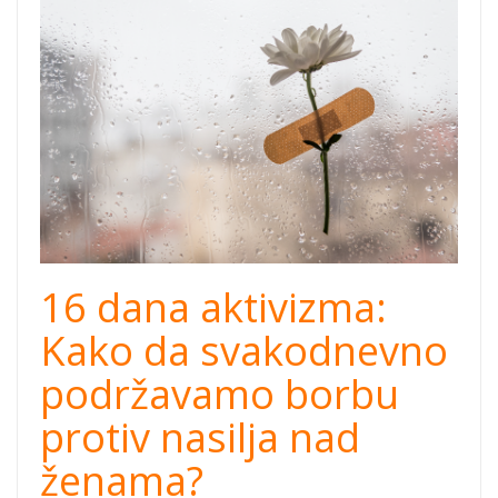
Medjunarodni_Dan
16 dana aktivizma:
Kako da svakodnevno
podržavamo borbu
protiv nasilja nad
ženama?