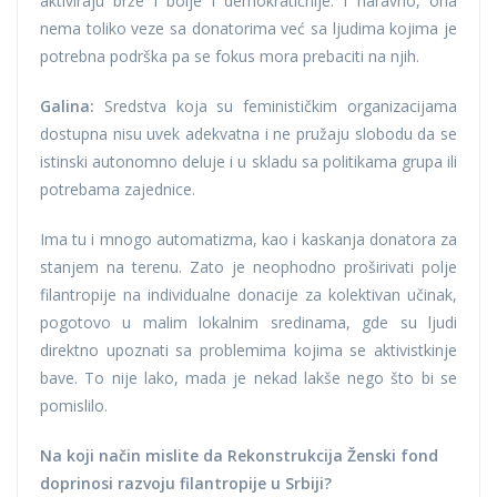
aktiviraju brže i bolje i demokratičnije. I naravno, ona
nema toliko veze sa donatorima već sa ljudima kojima je
potrebna podrška pa se fokus mora prebaciti na njih.
Galina:
Sredstva koja su feminističkim organizacijama
dostupna nisu uvek adekvatna i ne pružaju slobodu da se
istinski autonomno deluje i u skladu sa politikama grupa ili
potrebama zajednice.
Ima tu i mnogo automatizma, kao i kaskanja donatora za
stanjem na terenu. Zato je neophodno proširivati polje
filantropije na individualne donacije za kolektivan učinak,
pogotovo u malim lokalnim sredinama, gde su ljudi
direktno upoznati sa problemima kojima se aktivistkinje
bave. To nije lako, mada je nekad lakše nego što bi se
pomislilo.
Na koji način mislite da Rekonstrukcija Ženski fond
doprinosi razvoju filantropije u Srbiji?