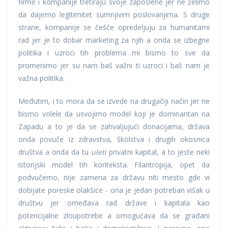
firme i kompanije tretiraju svoje zaposlene jer ne želimo
da dajemo legitimitet sumnjivim poslovanjima. S druge
strane, kompanije se češće opredeljuju za humanitarni
rad jer je to dobar marketing za njih a onda se izbegne
politika i uzroci tih problema…mi bismo to sve da
promenimo jer su nam baš važni ti uzroci i baš nam je
važna politika.
Međutim, i to mora da se izvede na drugačiji način jer ne
bismo volele da usvojimo model koji je dominantan na
Zapadu a to je da se zahvaljujući donacijama, država
onda povuče iz zdravstva, školstva i drugih okosnica
društva a onda da tu
uleti
privatni kapital, a to jeste neki
istorijski model tih konteksta. Filantropija, opet da
podvučemo, nije zamena za državu niti mesto gde vi
dobijate poreske olakšice - ona je jedan potreban višak u
društvu jer omeđava rad države i kapitala kao
potencijalne zloupotrebe a omogućava da se građani