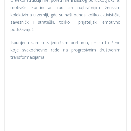
U Rekonstrukciji me, pored meni bliskog političkog okvira,
motiviše kontinuiran rad sa najhrabrijim ženskim
kolektivima u zemlji, gde su naši odnosi koliko aktivistički,
saveznički i strateški, toliko i prijateljski, emotivno
podržavajući.
Ispunjena sam u zajedničkim borbama, jer su to žene
koje svakodnevno rade na progresivnim društvenim
transformacijama.