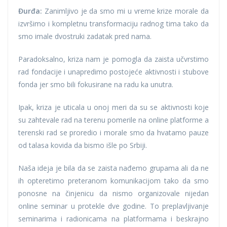
Đurđa:
Zanimljivo je da smo mi u vreme krize morale da
izvršimo i kompletnu transformaciju radnog tima tako da
smo imale dvostruki zadatak pred nama.
Paradoksalno, kriza nam je pomogla da zaista učvrstimo
rad fondacije i unapredimo postojeće aktivnosti i stubove
fonda jer smo bili fokusirane na radu ka unutra.
Ipak, kriza je uticala u onoj meri da su se aktivnosti koje
su zahtevale rad na terenu pomerile na online platforme a
terenski rad se proredio i morale smo da hvatamo pauze
od talasa kovida da bismo išle po Srbiji.
Naša ideja je bila da se zaista nađemo grupama ali da ne
ih opteretimo preteranom komunikacijom tako da smo
ponosne na činjenicu da nismo organizovale nijedan
online seminar u protekle dve godine. To preplavljivanje
seminarima i radionicama na platformama i beskrajno