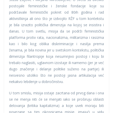
postojale feminističke i ženske fondacije koje su
podržavale feministički pokret od 80ih godina i rad
aktivistkinja ali ono što je izdvojilo RŽF u tom kontekstu
je bila izrazito politička dimenzija na kojoj se insistira i
danas. U tom svetlu, misija da se podrži feministička
platforma protiv rata, nacionalizma, militarizma i rasizma
kao i bilo kog oblika diskriminacije i nasilja prema
ženama, je bila novina jer u svetskom kontekstu, politička
dimenzija filantropije koja nesumnjivo postoji i koju bi
trebalo naglasiti, uglavnom izostaje ili namerno (jer je već
dugo značenje i delanje politike suženo na partije) ili
nesvesno utoliko što ne postoji jasna artikulacija već
nekakvo lebdenje u dobročinstvu.
U tom smislu, misija ostaje zacrtana od prvog dana i ona
se ne menja niti će se menjati iako se proširuju oblasti
delovanja (kritika kapitalizma) a koje uvek moraju biti
povezane sa tim okosnicama misije, imajući u vidu