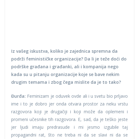
Iz vašeg iskustva, koliko je zajednica spremna da
podrži feminističke organizacije? Da li je teže doći do
podrške građana i građanki, ali i kompanija nego
kada su u pitanju organizacije koje se bave nekim
drugim temama i zbog čega mislite da je to tako?
Đurđa:
Feminizam je oduvek ovde ali i u svetu bio prljavo
ime i to je dobro jer onda otvara prostor za neku vrstu
razgovora koji je drugačiji i koji može da oplemeni i
promeni učesnike tih razgovora. E, sad, da je teško jeste
jer ljudi imaju predrasude i mi jesmo izgubile taj
propagandni rat, što ne treba ni da se slavi ni da se