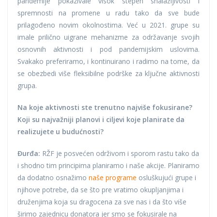
pandemije pokazivale visok stepen snalažljivosti i
spremnosti na promene u radu tako da sve bude
prilagođeno novim okolnostima. Već u 2021. grupe su
imale prilično uigrane mehanizme za održavanje svojih
osnovnih aktivnosti i pod pandemijskim uslovima.
Svakako preferiramo, i kontinuirano i radimo na tome, da
se obezbedi više fleksibilne podrške za ključne aktivnosti
grupa.
Na koje aktivnosti ste trenutno najviše fokusirane?
Koji su najvažniji planovi i ciljevi koje planirate da
realizujete u budućnosti?
Đurđa:
RŽF je posvećen održivom i sporom rastu tako da
i shodno tim principima planiramo i naše akcije. Planiramo
da dodatno osnažimo
naše programe
osluškujući grupe i
njihove potrebe, da se što pre vratimo okupljanjima i
druženjima koja su dragocena za sve nas i da što više
širimo zajednicu donatora jer smo se fokusirale na