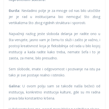
Đurđa:
Nevladino polje je za mnoge od nas bilo utočište
jer je rad u institucijama bio nemoguć što zbog
vertikalizma što zbog rigidnih struktura i sporosti.
Najvažniji razlog jeste sloboda delanja jer radite ono u
šta verujete, jasno vam je čemu to služi i zašto je važno, i
postoji kreativnost koja je fleksibilnija od rada u bilo kojoj
instituciji a kada radite kako treba, nemate šefa i to je
zaista, za mene, bilo presudno.
Sem slobode, imate i odgovornost i pozivanje na istu pa
tako je sve postaje realno i istinsko.
Galina:
U ovom polju sam se takođe našla bežeći od
institucija, konkretno institucija kulture, gde su mi radna
prava bila konstantno kršena.