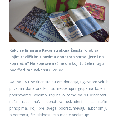
Kako se finansira Rekonstrukcija Ženski fond, sa
kojim različitim tipovima donatora sarađujete i na
koji način? Na koje sve načine oni koji to žele mogu
podržati rad Rekonstrukcije?
Galina:
RŽF se finansira putem donacija, uglavnom velikih
privatnih donatora koji su nedostupni grupama koje mi
podržavamo. Vodimo računa o tome da su vrednosti i
način rada naših donatora usklađeni i sa našim
principima, koji pre svega podrazumevaju autonomiju,
otvorenost, fleksibilnost i što manje birokratije.