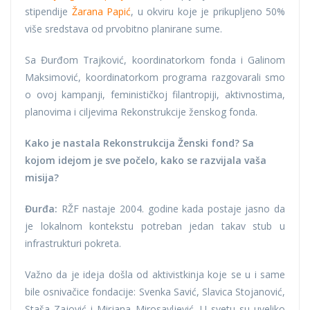
stipendije
Žarana Papić
, u okviru koje je prikupljeno 50%
više sredstava od prvobitno planirane sume.
Sa Đurđom Trajković, koordinatorkom fonda i Galinom
Maksimović, koordinatorkom programa razgovarali smo
o ovoj kampanji, feminističkoj filantropiji, aktivnostima,
planovima i ciljevima Rekonstrukcije ženskog fonda.
Kako je nastala Rekonstrukcija Ženski fond? Sa
kojom idejom je sve počelo, kako se razvijala vaša
misija?
Đurđa:
RŽF nastaje 2004. godine kada postaje jasno da
je lokalnom kontekstu potreban jedan takav stub u
infrastrukturi pokreta.
Važno da je ideja došla od aktivistkinja koje se u i same
bile osnivačice fondacije: Svenka Savić, Slavica Stojanović,
Staša Zajović i Mirjana Mirosavljević. U svetu su uveliko