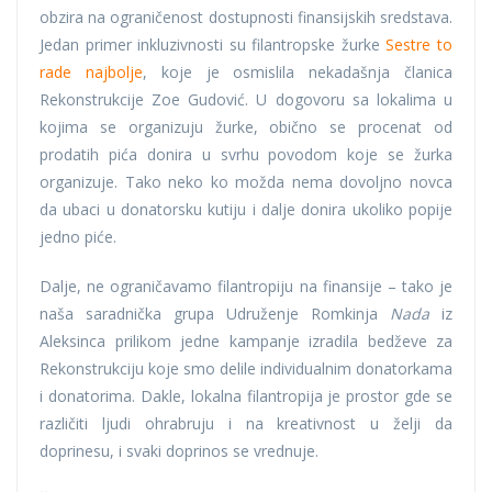
obzira na ograničenost dostupnosti finansijskih sredstava.
Jedan primer inkluzivnosti su filantropske žurke
Sestre to
rade najbolje
, koje je osmislila nekadašnja članica
Rekonstrukcije Zoe Gudović. U dogovoru sa lokalima u
kojima se organizuju žurke, obično se procenat od
prodatih pića donira u svrhu povodom koje se žurka
organizuje. Tako neko ko možda nema dovoljno novca
da ubaci u donatorsku kutiju i dalje donira ukoliko popije
jedno piće.
Dalje, ne ograničavamo filantropiju na finansije – tako je
naša saradnička grupa Udruženje Romkinja
Nada
iz
Aleksinca prilikom jedne kampanje izradila bedževe za
Rekonstrukciju koje smo delile individualnim donatorkama
i donatorima. Dakle, lokalna filantropija je prostor gde se
različiti ljudi ohrabruju i na kreativnost u želji da
doprinesu, i svaki doprinos se vrednuje.