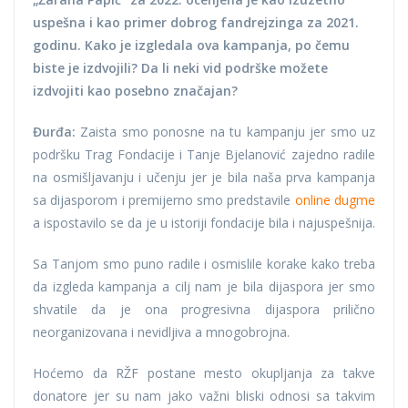
uspešna i kao primer dobrog fandrejzinga za 2021.
godinu. Kako je izgledala ova kampanja, po čemu
biste je izdvojili? Da li neki vid podrške možete
izdvojiti kao posebno značajan?
Đurđa:
Zaista smo ponosne na tu kampanju jer smo uz
podršku Trag Fondacije i Tanje Bjelanović zajedno radile
na osmišljavanju i učenju jer je bila naša prva kampanja
sa dijasporom i premijerno smo predstavile
online dugme
a ispostavilo se da je u istoriji fondacije bila i najuspešnija.
Sa Tanjom smo puno radile i osmislile korake kako treba
da izgleda kampanja a cilj nam je bila dijaspora jer smo
shvatile da je ona progresivna dijaspora prilično
neorganizovana i nevidljiva a mnogobrojna.
Hoćemo da RŽF postane mesto okupljanja za takve
donatore jer su nam jako važni bliski odnosi sa takvim