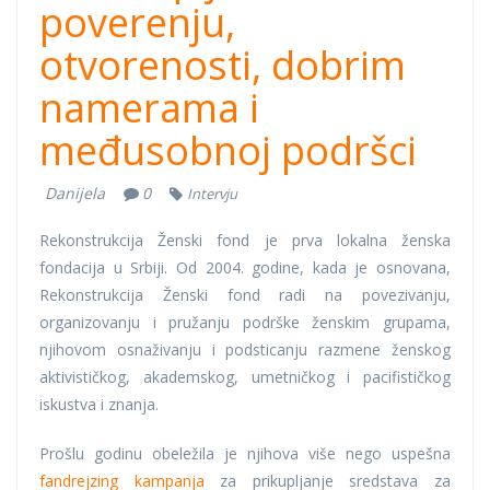
poverenju,
otvorenosti, dobrim
namerama i
međusobnoj podršci
Danijela
0
Intervju
Rekonstrukcija Ženski fond je prva lokalna ženska
fondacija u Srbiji. Od 2004. godine, kada je osnovana,
Rekonstrukcija Ženski fond radi na povezivanju,
organizovanju i pružanju podrške ženskim grupama,
njihovom osnaživanju i podsticanju razmene ženskog
aktivističkog, akademskog, umetničkog i pacifističkog
iskustva i znanja.
Prošlu godinu obeležila je njihova više nego uspešna
fandrejzing kampanja
za prikupljanje sredstava za