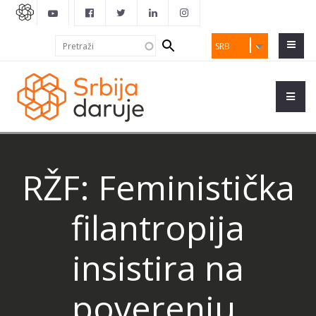
Search
Pretraži
SRB
form
RŽF: Feministička
filantropija
insistira na
poverenju,