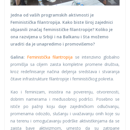
Jedna od vaših programskih aktivnosti je
Feministička filantropija. Kako biste široj zajednici
objasnili značaj feminističke filantropije? Koliko je
ona razvijena u Srbiji i na Balkanu i šta možemo
uraditi da je unapredimo i promovišemo?
Galina:
Feministička filantropija
se intenzivno globalno
promišlja sa ciljem zaista kompletne promene društva,
kroz redefinisanje načina deljenja sredstava i stvaranja
čitave infrastrukture filantropije i feminističkog pokreta.
Kao i feminizam, insistira na poverenju, otvorenosti,
dobrim namerama i međusobnoj podršci. Posebno se
ističe po pažnji koju daje zajedničkom odlučivanju,
promenama odozdo, slušanju i uvažavanju onih koje su
na terenu i omogućavanju podrške aktivistkinjama da se
zaista bave aktivizmom, umesto da su zatrpane