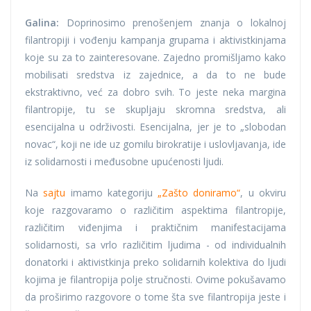
Galina:
Doprinosimo prenošenjem znanja o lokalnoj
filantropiji i vođenju kampanja grupama i aktivistkinjama
koje su za to zainteresovane. Zajedno promišljamo kako
mobilisati sredstva iz zajednice, a da to ne bude
ekstraktivno, već za dobro svih. To jeste neka margina
filantropije, tu se skupljaju skromna sredstva, ali
esencijalna u održivosti. Esencijalna, jer je to „slobodan
novac“, koji ne ide uz gomilu birokratije i uslovljavanja, ide
iz solidarnosti i međusobne upućenosti ljudi.
Na
sajtu
imamo kategoriju
„Zašto doniramo“
, u okviru
koje razgovaramo o različitim aspektima filantropije,
različitim viđenjima i praktičnim manifestacijama
solidarnosti, sa vrlo različitim ljudima - od individualnih
donatorki i aktivistkinja preko solidarnih kolektiva do ljudi
kojima je filantropija polje stručnosti. Ovime pokušavamo
da proširimo razgovore o tome šta sve filantropija jeste i