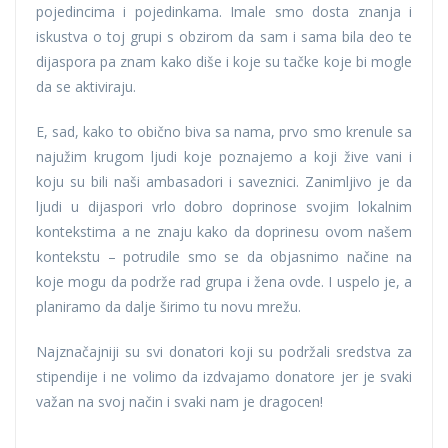
pojedincima i pojedinkama. Imale smo dosta znanja i
iskustva o toj grupi s obzirom da sam i sama bila deo te
dijaspora pa znam kako diše i koje su tačke koje bi mogle
da se aktiviraju.
E, sad, kako to obično biva sa nama, prvo smo krenule sa
najužim krugom ljudi koje poznajemo a koji žive vani i
koju su bili naši ambasadori i saveznici. Zanimljivo je da
ljudi u dijaspori vrlo dobro doprinose svojim lokalnim
kontekstima a ne znaju kako da doprinesu ovom našem
kontekstu – potrudile smo se da objasnimo načine na
koje mogu da podrže rad grupa i žena ovde. I uspelo je, a
planiramo da dalje širimo tu novu mrežu.
Najznačajniji su svi donatori koji su podržali sredstva za
stipendije i ne volimo da izdvajamo donatore jer je svaki
važan na svoj način i svaki nam je dragocen!