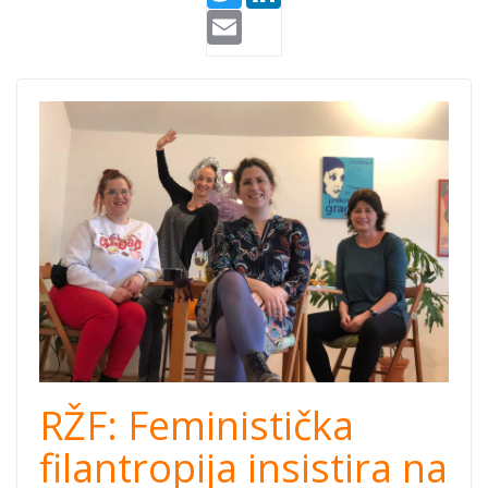
Email
RŽF-cover.png
RŽF: Feministička
filantropija insistira na