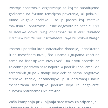
Postoje donatorske organizacije sa kojima sarađujemo
godinama na čvrstim temeljima poverenja, ali polako i
širimo krugove podrške. I to je proces koji zahteva
maksimalnu obazrivost i jasne odgovore na pitanja:
Koje
je poreklo novca ovog donatora? Da li ovaj donator
suštinski želi da nas instrumentalizuje za pinkwashing?
Imamo i podršku kroz individualne donacije, jednokratne
ili na mesečnom nivou, što i nama i grupama znači ne
samo na finansijskom nivou već i na nivou potvrde da
zajednica podržava naše napore. A podršku dobijamo i od
saradničkih grupa – znanje koje dele sa nama, pogotovo
terensko znanje, nezamenljivo je u održavanju naših
mehanizama finansijske podrške koja će odgovarati
njihovim potrebama i biti efektna.
Vaša kampanja prikupljanja sredstava za stipendije
„Žarana Papić“ za 2022. ocenjena je kao izuzetno