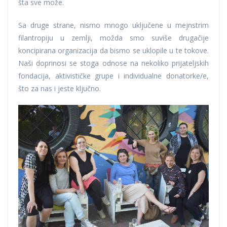
šta sve može.
Sa druge strane, nismo mnogo uključene u mejnstrim
filantropiju u zemlji, možda smo suviše drugačije
koncipirana organizacija da bismo se uklopile u te tokove.
Naši doprinosi se stoga odnose na nekoliko prijateljskih
fondacija, aktivističke grupe i individualne donatorke/e,
što za nas i jeste ključno.