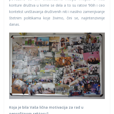
konture društva u kome se dela a to su ratovi ‘90ih i ceo
kontekst uništavanja društvenih niti i nasilno zamenjivanje
štetnim politikama koje živimo, čini se, najintenzivnije
danas.
Koja je bila Vaša lična motivacija za rad u
neprofitnom sektoru?