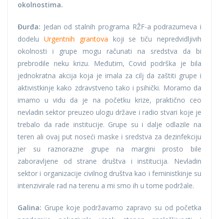
okolnostima.
Đurđa:
Jedan od stalnih programa RŽF-a podrazumeva i
dodelu
Urgentnih grantova
koji se tiču nepredvidljivih
okolnosti i grupe mogu računati na sredstva da bi
prebrodile neku krizu. Međutim, Covid podrška je bila
jednokratna akcija koja je imala za cilj da zaštiti grupe i
aktivistkinje kako zdravstveno tako i psihički. Moramo da
imamo u vidu da je na početku krize, praktično ceo
nevladin sektor preuzeo ulogu države i radio stvari koje je
trebalo da rade institucije. Grupe su i dalje odlazile na
teren ali ovaj put noseći maske i sredstva za dezinfekciju
jer su raznorazne grupe na margini prosto bile
zaboravljene od strane društva i institucija. Nevladin
sektor i organizacije civilnog društva kao i feministkinje su
intenzivirale rad na terenu a mi smo ih u tome podržale.
Galina:
Grupe koje podržavamo zapravo su od početka