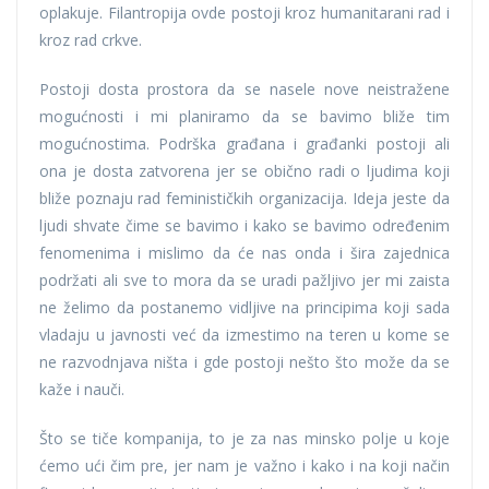
oplakuje. Filantropija ovde postoji kroz humanitarani rad i
kroz rad crkve.
Postoji dosta prostora da se nasele nove neistražene
mogućnosti i mi planiramo da se bavimo bliže tim
mogućnostima. Podrška građana i građanki postoji ali
ona je dosta zatvorena jer se obično radi o ljudima koji
bliže poznaju rad feminističkih organizacija. Ideja jeste da
ljudi shvate čime se bavimo i kako se bavimo određenim
fenomenima i mislimo da će nas onda i šira zajednica
podržati ali sve to mora da se uradi pažljivo jer mi zaista
ne želimo da postanemo vidljive na principima koji sada
vladaju u javnosti već da izmestimo na teren u kome se
ne razvodnjava ništa i gde postoji nešto što može da se
kaže i nauči.
Što se tiče kompanija, to je za nas minsko polje u koje
ćemo ući čim pre, jer nam je važno i kako i na koji način