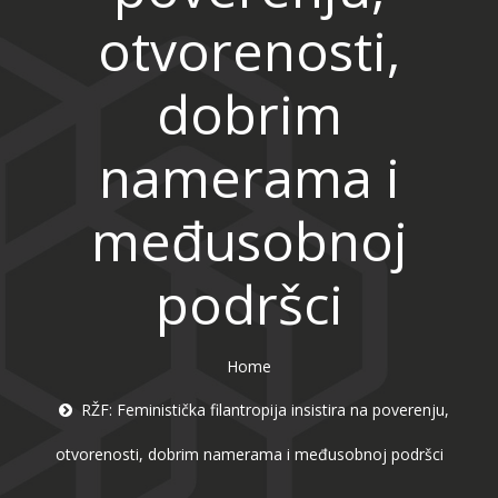
otvorenosti,
dobrim
namerama i
međusobnoj
podršci
Home
RŽF: Feministička filantropija insistira na poverenju,
otvorenosti, dobrim namerama i međusobnoj podršci