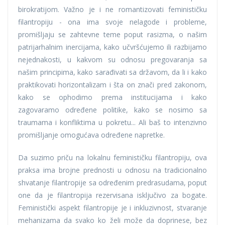
birokratijom. Važno je i ne romantizovati feminističku
filantropiju - ona ima svoje nelagode i probleme,
promišljaju se zahtevne teme poput rasizma, o našim
patrijarhalnim inercijama, kako učvršćujemo ili razbijamo
nejednakosti, u kakvom su odnosu pregovaranja sa
našim principima, kako sarađivati sa državom, da li i kako
praktikovati horizontalizam i šta on znači pred zakonom,
kako se ophodimo prema institucijama i kako
zagovaramo određene politike, kako se nosimo sa
traumama i konfliktima u pokretu... Ali baš to intenzivno
promišljanje omogućava određene napretke.
Da suzimo priču na lokalnu feminističku filantropiju, ova
praksa ima brojne prednosti u odnosu na tradicionalno
shvatanje filantropije sa određenim predrasudama, poput
one da je filantropija rezervisana isključivo za bogate.
Feministički aspekt filantropije je i inkluzivnost, stvaranje
mehanizama da svako ko želi može da doprinese, bez