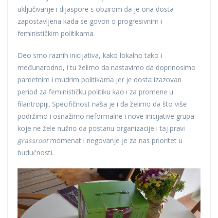
uključivanje i dijaspore s obzirom da je ona dosta
zapostavljena kada se govori o progresivnim i
feminističkim politikama.
Deo smo raznih inicijativa, kako lokalno tako i
međunarodno, i tu želimo da nastavimo da doprinosimo
pametnim i mudrim politikama jer je dosta izazovan
period za feminističku politiku kao i za promene u
filantropiji. Specifičnost naša je i da želimo da što više
podržimo i osnažimo neformalne i nove inicijative grupa
koje ne žele nužno da postanu organizacije i taj pravi
grassroot
momenat i negovanje je za nas prioritet u
budućnosti.