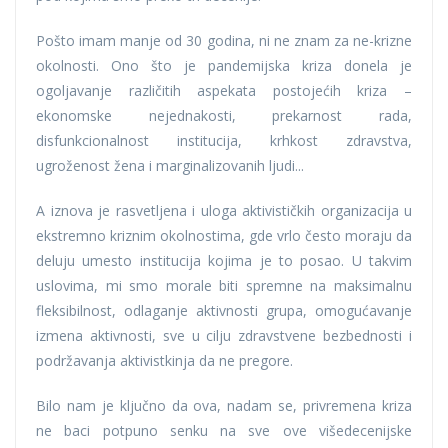
Pošto imam manje od 30 godina, ni ne znam za ne-krizne
okolnosti. Ono što je pandemijska kriza donela je
ogoljavanje različitih aspekata postojećih kriza –
ekonomske nejednakosti, prekarnost rada,
disfunkcionalnost institucija, krhkost zdravstva,
ugroženost žena i marginalizovanih ljudi...
A iznova je rasvetljena i uloga aktivističkih organizacija u
ekstremno kriznim okolnostima, gde vrlo često moraju da
deluju umesto institucija kojima je to posao. U takvim
uslovima, mi smo morale biti spremne na maksimalnu
fleksibilnost, odlaganje aktivnosti grupa, omogućavanje
izmena aktivnosti, sve u cilju zdravstvene bezbednosti i
podržavanja aktivistkinja da ne pregore.
Bilo nam je ključno da ova, nadam se, privremena kriza
ne baci potpuno senku na sve ove višedecenijske