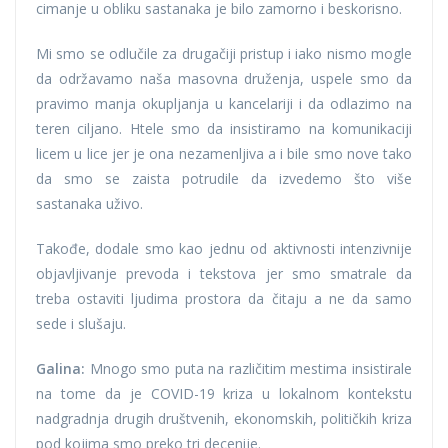
cimanje u obliku sastanaka je bilo zamorno i beskorisno.
Mi smo se odlučile za drugačiji pristup i iako nismo mogle
da održavamo naša masovna druženja, uspele smo da
pravimo manja okupljanja u kancelariji i da odlazimo na
teren ciljano. Htele smo da insistiramo na komunikaciji
licem u lice jer je ona nezamenljiva a i bile smo nove tako
da smo se zaista potrudile da izvedemo što više
sastanaka uživo.
Takođe, dodale smo kao jednu od aktivnosti intenzivnije
objavljivanje prevoda i tekstova jer smo smatrale da
treba ostaviti ljudima prostora da čitaju a ne da samo
sede i slušaju.
Galina:
Mnogo smo puta na različitim mestima insistirale
na tome da je COVID-19 kriza u lokalnom kontekstu
nadgradnja drugih društvenih, ekonomskih, političkih kriza
pod kojima smo preko tri decenije.