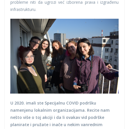
probleme niti da ugrozi već izborena prava i izgrađenu
infrastrukturu.
U 2020. imali ste Specijalnu COVID podršku
namenjenu lokalnim organizacijama. Recite nam
nešto više o toj akciji i da li ovakav vid podrške
planirate i pružate i inače u nekim vanrednim