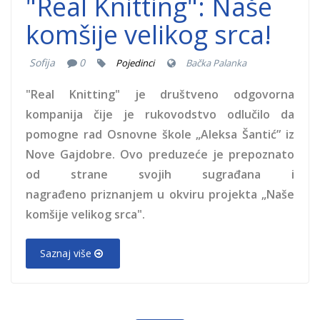
"Real Knitting": Naše
komšije velikog srca!
Sofija
0
Pojedinci
Bačka Palanka
"Real Knitting" je društveno odgovorna
kompanija čije je rukovodstvo odlučilo da
pomogne rad Osnovne škole „Aleksa Šantić” iz
Nove Gajdobre. Ovo preduzeće je prepoznato
od strane svojih sugrađana i
nagrađeno priznanjem u okviru projekta „Naše
komšije velikog srca".
Saznaj više