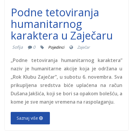
Podne tetoviranja
humanitarnog
karaktera u Zaječaru
Sofija
0
Pojedinci
Zaječar
„Podne tetoviranja humanitarnog karaktera”
naziv je humanitarne akcije koja je održana u
„Rok Klubu Zaječar”, u subotu 6. novembra. Sva
prikupljena sredstva biće uplaćena na račun
Dušana Jakšića, koji se bori sa opakom bolešću, a
kome je sve manje vremena na raspolaganju.
Saznaj više