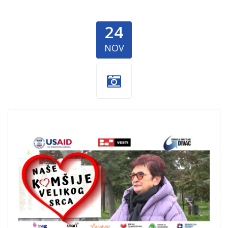
24
NOV
Nase-komsije-
velikog-srca-
1.jpg