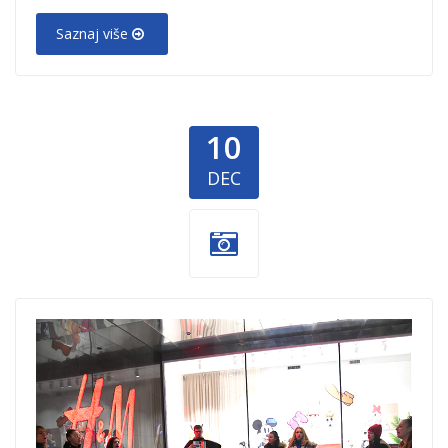
Saznaj više
10
DEC
Knez-1.jpg