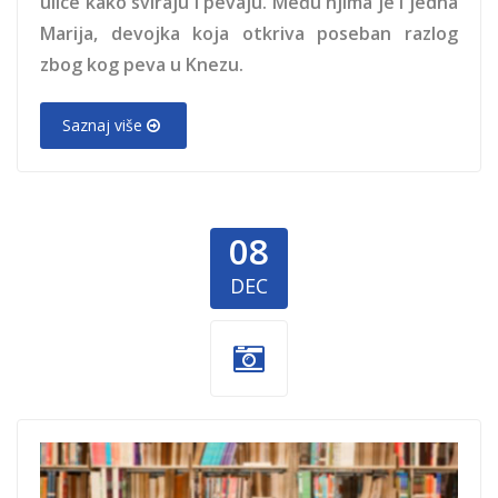
ulice kako sviraju i pevaju. Među njima je i jedna
Marija, devojka koja otkriva poseban razlog
zbog kog peva u Knezu.
Saznaj više
08
DEC
Knjizara-1.jpg