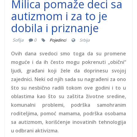
Milica pomaže deci sa
autizmom i za to je
dobila i priznanje
Sofija
0
Pojedinci
Srbija
Ovih dana svedoci smo toga da su promene
moguće i da ih često mogu pokrenuti „obični“
ljudi, građani koji žele da doprinesu svojoj
zajednici. Neki od njih sada su nagrađeni za ono
što su nesbično radili tokom ove godini i to u
oblastima kao što su zaštita životne sredine,
komunalni problemi, podrška samohranim
roditeljima, pomoć mamama, podrška osobama
sa autizmom, korišćenje inovatinih tehnologija
u odbrani aktivizma.