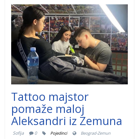
Aleksandar-
Zemun.jpg
Tattoo majstor
pomaže maloj
Aleksandri iz Zemuna
Sofija
0
Pojedinci
Beograd-Zemun