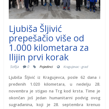
Ljubiša Šljivić
prepešačio više od
1.000 kilometara za
Ilijin prvi korak
Sofija
0
Pojedinci
Kragujevac - grad
Ljubiša Šljivić iz Kragujevca, posle 62 dana i
pređenih 1.020 kilometara, u nedelju 28.
novembra je stigao na Trg kod krsta. Time je
okončan još jedan humanitarni podvig ovog
sugrađanina, koji je 28. septembra krenuo