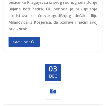
pešice ka Kragujevcu iz svog rodnog sela Donje
Biljane kod Zadra. Cilj pohoda je prikupljanje
sredstava za četvorogodišnjeg dečaka Iliju
Milanovića iz Kosjerića, da ozdravi i načini svoj
prvi korak.
Saznaj više
03
DEC