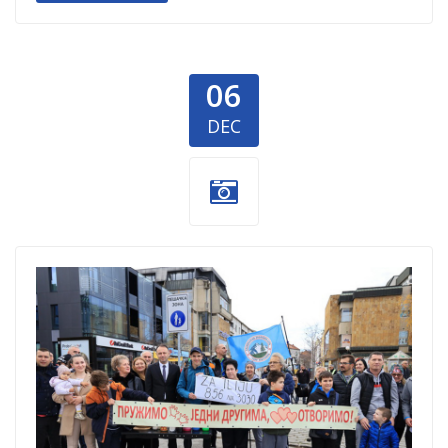
06
DEC
Za-Iliju-1.jpg