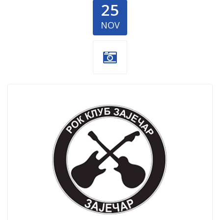
25
NOV
Zajecar-2.jpg