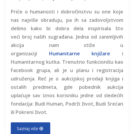
Priće o humanosti i dobročinstvu su one koje
nas najviše obraduju, pa ih sa zadovoljstvom
delimo kako bi dobra dela inspirisala što
veći broj naših sugrađana. Jedna od zanimljivih
akcija nam stiže u
organizaciji
Humanitarne knjižare
i
Humanitarnog kutka. Trenutno funkcionišu kao
Facebook grupa, ali je u planu i registracija
udruženja. Reč je o aukcijskoj prodaji knjiga i
ostalih predmeta, gde pobednik aukcija
uplaćuje sav iznos korisniku jedne od sledećih
fondacija: Budi Human, Podrži život, Budi Srećan
ili Pokreni život.
Saznaj više