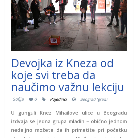
Devojka iz Kneza od
koje svi treba da
naučimo važnu lekciju
Sofija
0
Pojedinci
Beograd (grad)
U gunguli Knez Mihailove ulice u Beogradu
izdvaja se jedna grupa mladih – obično jednom
nedeljno možete da ih primetite pri početku