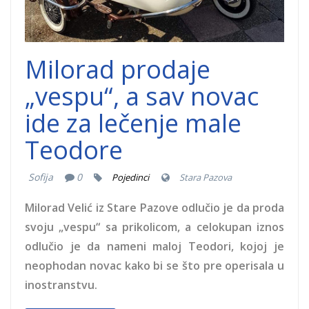
Milorad prodaje
„vespu“, a sav novac
ide za lečenje male
Teodore
Sofija
0
Pojedinci
Stara Pazova
Milorad Velić iz Stare Pazove odlučio je da proda
svoju „vespu“ sa prikolicom, a celokupan iznos
odlučio je da nameni maloj Teodori, kojoj je
neophodan novac kako bi se što pre operisala u
inostranstvu.