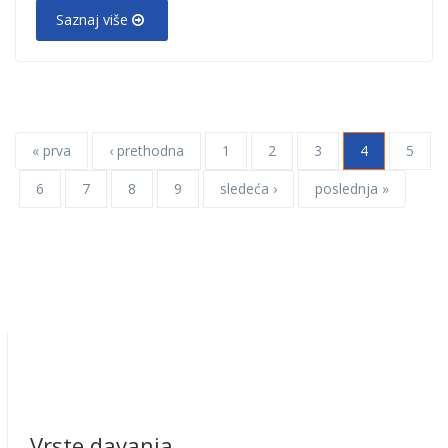
Saznaj više
« prva
‹ prethodna
1
2
3
4
5
6
7
8
9
sledeća ›
poslednja »
Vrste davanja