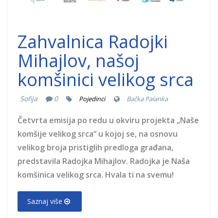
Zahvalnica Radojki
Mihajlov, našoj
komšinici velikog srca
Sofija
0
Pojedinci
Bačka Palanka
Četvrta emisija po redu u okviru projekta „Naše
komšije velikog srca“ u kojoj se, na osnovu
velikog broja pristiglih predloga građana,
predstavila Radojka Mihajlov. Radojka je Naša
komšinica velikog srca. Hvala ti na svemu!
Saznaj više