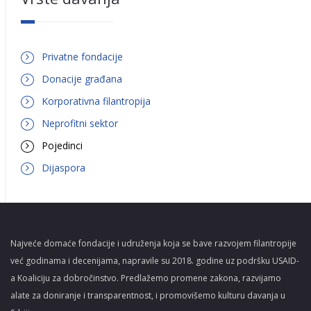
Privatne fondacije
Donacije građana
Korporativna filantropija
Neprofitni sektor
Pojedinci
Dijaspora
Najveće domaće fondacije i udruženja koja se bave razvojem filantropije
već godinama i decenijama, napravile su 2018. godine uz podršku USAID-
a Koaliciju za dobročinstvo. Predlažemo promene zakona, razvijamo
alate za doniranje i transparentnost, i promovišemo kulturu davanja u