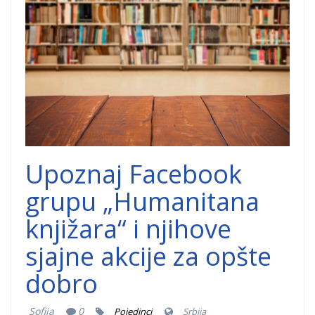
Upoznaj Facebook
grupu „Humanitana
knjižara“ i njihove
sjajne akcije za opšte
dobro
Sofija
0
Pojedinci
Srbija