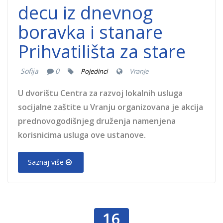
decu iz dnevnog
boravka i stanare
Prihvatilišta za stare
Sofija
0
Pojedinci
Vranje
U dvorištu Centra za razvoj lokalnih usluga
socijalne zaštite u Vranju organizovana je akcija
prednovogodišnjeg druženja namenjena
korisnicima usluga ove ustanove.
Saznaj više
16