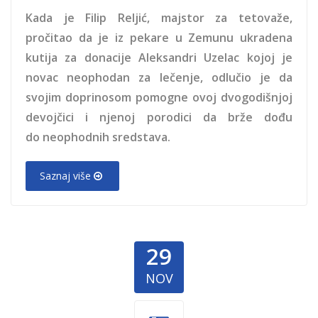
Kada je Filip Reljić, majstor za tetovaže,
pročitao da je iz pekare u Zemunu ukradena
kutija za donacije Aleksandri Uzelac kojoj je
novac neophodan za lečenje, odlučio je da
svojim doprinosom pomogne ovoj dvogodišnjoj
devojčici i njenoj porodici da brže dođu
do neophodnih sredstava.
Saznaj više
29
NOV