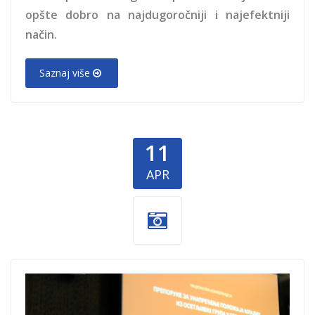
opšte dobro na najdugoročniji i najefektniji
način.
Saznaj više
11
APR
SOS -