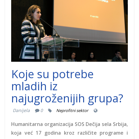
Dobročinitim -
Brankica
Janković,
Poverenica za
zaštitu
Koje su potrebe
ravnopravnosti
mladih iz
najugroženijih grupa?
RS.png
Danijela
0
Neprofitni sektor
Humanitarna organizacija SOS Dečija sela Srbija,
koja već 17 godina kroz različite programe i