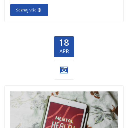
Saznaj više
18
APR
dobrocinitim.png