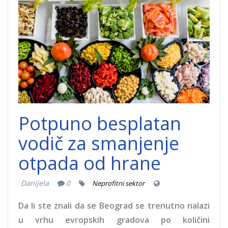
otpada-od-
hrane-
dobrocinitim.png
Potpuno besplatan
vodič za smanjenje
otpada od hrane
Danijela
0
Neprofitni sektor
Da li ste znali da se Beograd se trenutno nalazi
u vrhu evropskih gradova po količini