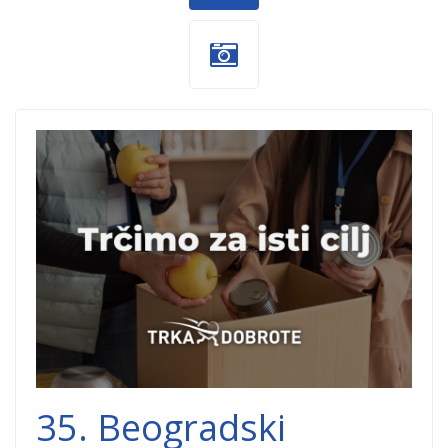
trka-
dobrote.png
35. Beogradski