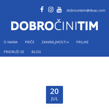
dobrocinitim@divac.com
O NAMA
PRIČE
ZANIMLJIVOSTI
PRILIKE
PRIDRUŽI SE
BLOG
20
JUL