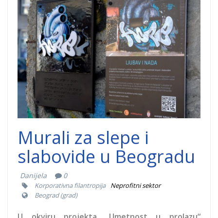
murali-slabovidi-
dobrocinitim.png
Murali za slepe i
slabovide u Beogradu
Danijela
0
Korporativna filantropija
Neprofitni sektor
Beograd (grad)
U okviru projekta „Umetnost u prolazu“