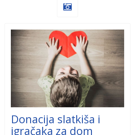
donacija-
deca.jpg
Donacija slatkiša i
igračaka za dom