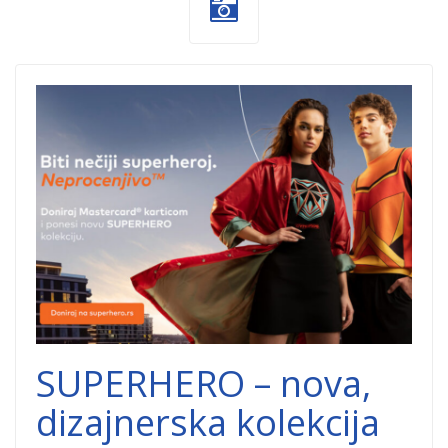
superhero-
nova-
kolekcija.png
SUPERHERO – nova,
dizajnerska kolekcija