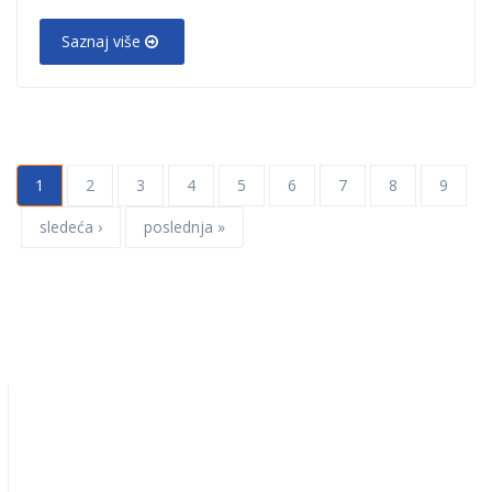
Saznaj više
1
2
3
4
5
6
7
8
9
sledeća ›
poslednja »