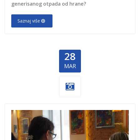
generisanog otpada od hrane?
Saznaj više
28
MAR
decje-srce-
dobrocinitim.png