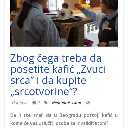
Zbog čega treba da
posetite kafić „Zvuci
srca“ i da kupite
„srcotvorine“?
Danijela
0
Neprofitni sektor
Da li ste znali da u Beogradu postoji kafić u
kome će vas uslužiti osobe sa invaliditetom?