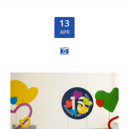
13
APR
VIRTUS nagrada
za filantropiju -
cover.png