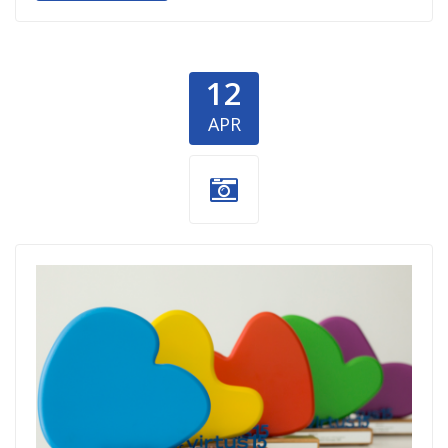
12
APR
VIRTUS nagrada
za filantropiju
15.png