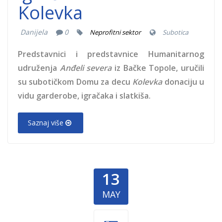
Kolevka
Danijela
0
Neprofitni sektor
Subotica
Predstavnici i predstavnice Humanitarnog
udruženja
Anđeli severa
iz Bačke Topole, uručili
su subotičkom Domu za decu
Kolevka
donaciju u
vidu garderobe, igračaka i slatkiša.
Saznaj više
13
MAY