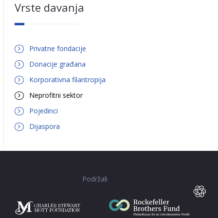
Vrste davanja
Privatne fondacije
Donacije građana
Korporativna filantropija
Neprofitni sektor
Pojedinci
Dijaspora
Podržali