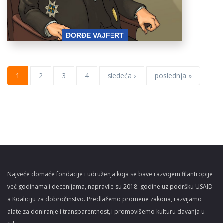
ĐORĐE VAJFERT
1
2
3
4
sledeća ›
poslednja »
Najveće domaće fondacije i udruženja koja se bave razvojem filantropije
već godinama i decenijama, napravile su 2018. godine uz podršku USAID-
a Koaliciju za dobročinstvo. Predlažemo promene zakona, razvijamo
alate za doniranje i transparentnost, i promovišemo kulturu davanja u