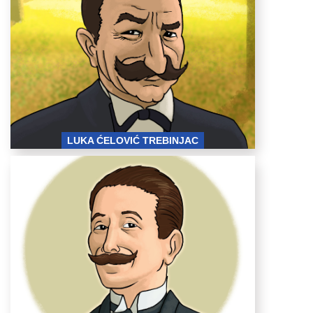
trebinjac.png
LUKA ĆELOVIĆ TREBINJAC
ljubomir m
mihailovic.png