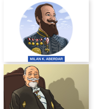
Milan Kujundzic
Aberdar.png
MILAN K. ABERDAR
dorde-vajfert.jpg