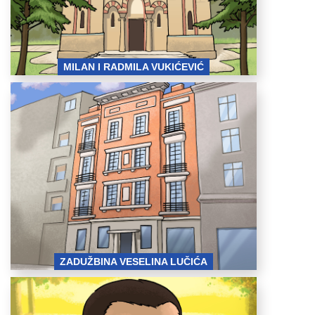
MILAN I RADMILA VUKIĆEVIĆ
zaduzbina veselina
lucica.png
ZADUŽBINA VESELINA LUČIĆA
luka celovic