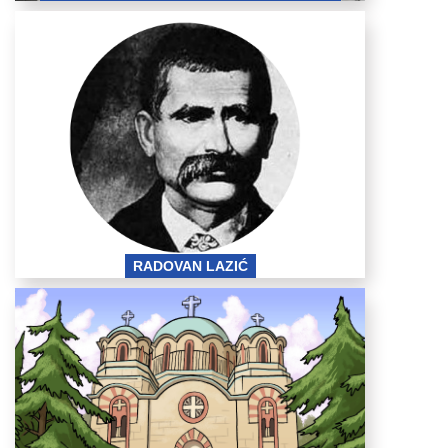
radovan-lazic.png
RADOVAN LAZIĆ
milan i radmila
vukicevic.png