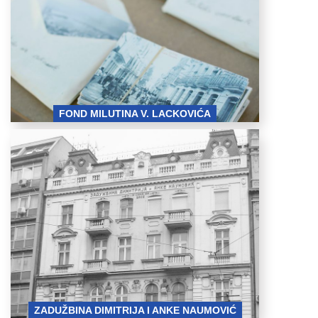
FOND MILUTINA V. LACKOVIĆA
mitrija_i_Anke_Nau
ZADUŽBINA DIMITRIJA I ANKE NAUMOVIĆ