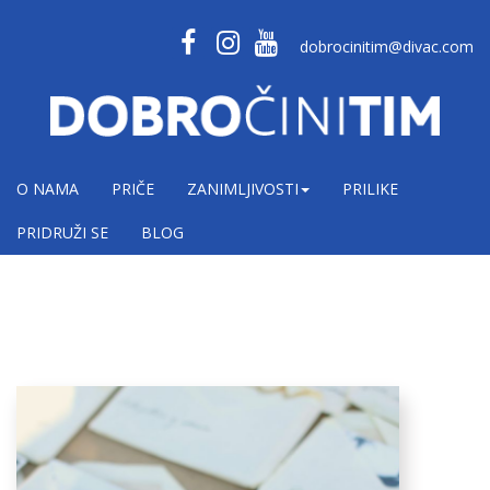
dobrocinitim@divac.com
O NAMA
PRIČE
ZANIMLJIVOSTI
PRILIKE
PRIDRUŽI SE
BLOG
fond-milutina-v-
lackovica.jpg