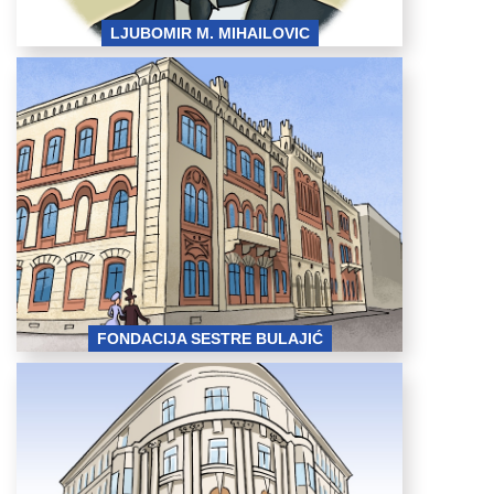
LJUBOMIR M. MIHAILOVIC
fondacija sestre
bulajic (1).jpg
FONDACIJA SESTRE BULAJIĆ
srpsko privredno
drustvo privrednik