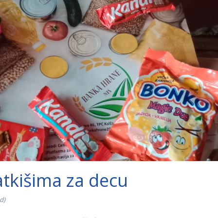
latkišima za decu
d)