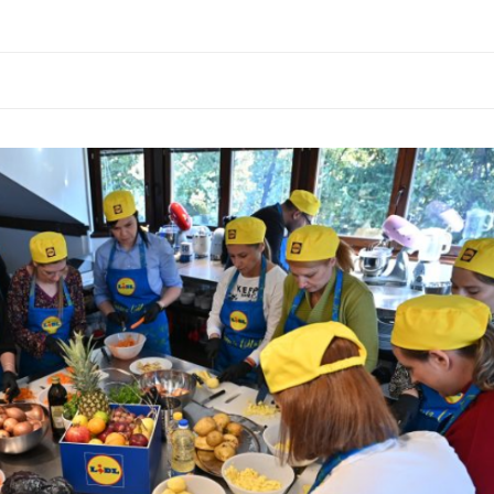
imo-hranu.png