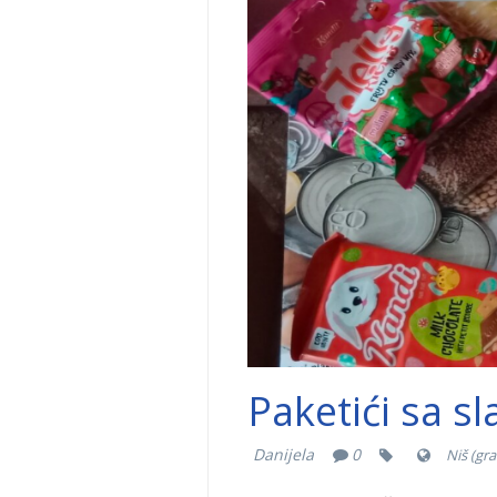
Paketići sa s
Danijela
0
Niš (gra