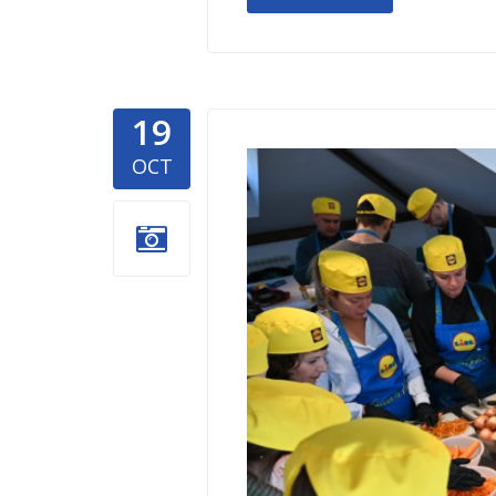
19
Lidl-spas
OCT