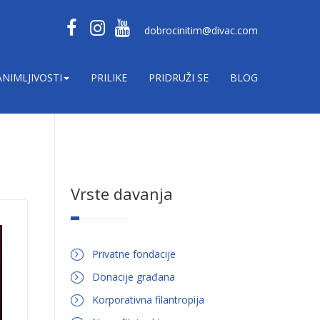
dobrocinitim@divac.com
ANIMLJIVOSTI
PRILIKE
PRIDRUŽI SE
BLOG
Vrste davanja
Privatne fondacije
Donacije građana
Korporativna filantropija