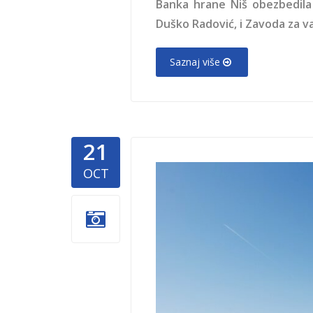
Banka hrane Niš obezbedila
Duško Radović, i Zavoda za v
Saznaj više
21
in-honor-
OCT