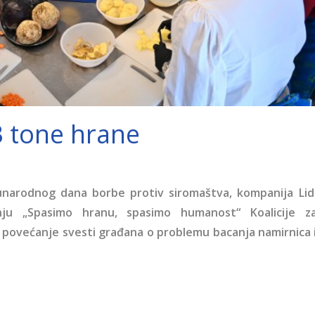
3 tone hrane
narodnog dana borbe protiv siromaštva, kompanija Lid
nju „Spasimo hranu, spasimo humanost“ Koalicije z
ma povećanje svesti građana o problemu bacanja namirnica 