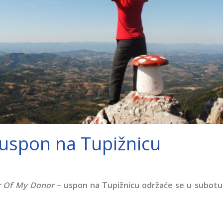
uspon na Tupižnicu
r Of My Donor
– uspon na Tupižnicu održaće se u subotu