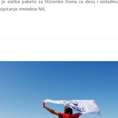
 je slatke pakete za štićenike Doma za decu i omladin
aspitanje omladine Niš.
of-my-donor.jpg