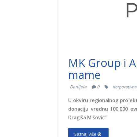
MK Group i A
mame
Danijela
0
Korporativna 
U okviru regionalnog projekt
donaciju vrednu 100.000 ev
Dragiša Mišović“.
Saznaj više