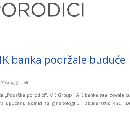
IK banka podržale buduće
filantropija
a „Podrška porodici“, MK Group i AIK banka realizovale s
ra upućenu Bolnici za ginekologiju i akušerstvo KBC „D