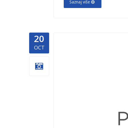
Saznaj više
20
mk-podrsk
OCT