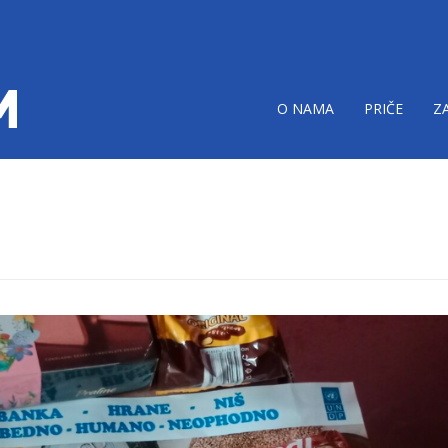
O NAMA
PRIČE
Z
ne-nis.png