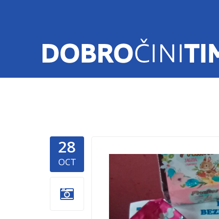
28
banka-hra
OCT