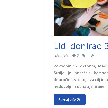
Lidl donirao 
Danijela
0
Povodom 17. oktobra, Među
Srbija je podržala kampa
dobročinstvo, koja za cilj i
nedovoljnih donacija hrane.
Saznaj više