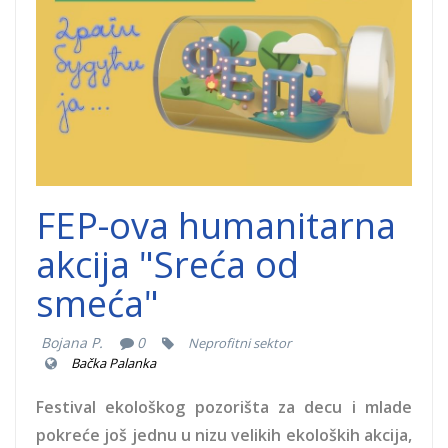
FEP-ova humanitarna
akcija "Sreća od
smeća"
Bojana P.
0
Neprofitni sektor
Bačka Palanka
Festival ekološkog pozorišta za decu i mlade
pokreće još jednu u nizu velikih ekoloških akcija,