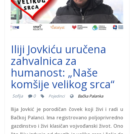
Iliji Jovkiću uručena
zahvalnica za
humanost: „Naše
komšije velikog srca“
Sofija
0
Pojedinci
Bačka Palanka
Ilija Jovkić je porodičan čovek koji živi i radi u
Bačkoj Palanci. Ima registrovano poljoprivredno
gazdinstvo i živi klasičan vojvođanski život. Ono