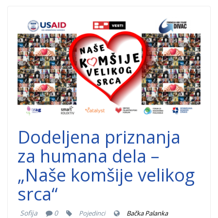
Nase-komsije-
velikog-srca-
dobrocinitim.png
Dodeljena priznanja
za humana dela –
„Naše komšije velikog
srca“
Sofija
0
Pojedinci
Bačka Palanka