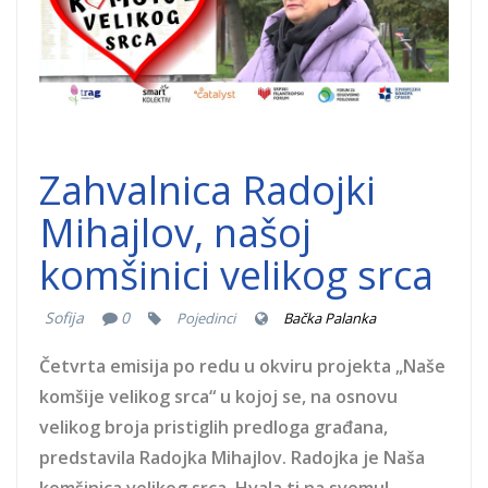
1.jpg
Zahvalnica Radojki
Mihajlov, našoj
komšinici velikog srca
Sofija
0
Pojedinci
Bačka Palanka
Četvrta emisija po redu u okviru projekta „Naše
komšije velikog srca“ u kojoj se, na osnovu
velikog broja pristiglih predloga građana,
predstavila Radojka Mihajlov. Radojka je Naša
komšinica velikog srca. Hvala ti na svemu!