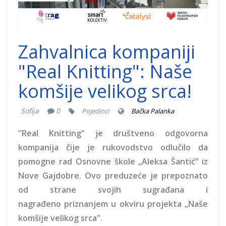
Zahvalnica kompaniji
"Real Knitting": Naše
komšije velikog srca!
Sofija
0
Pojedinci
Bačka Palanka
"Real Knitting" je društveno odgovorna
kompanija čije je rukovodstvo odlučilo da
pomogne rad Osnovne škole „Aleksa Šantić” iz
Nove Gajdobre. Ovo preduzeće je prepoznato
od strane svojih sugrađana i
nagrađeno priznanjem u okviru projekta „Naše
komšije velikog srca".