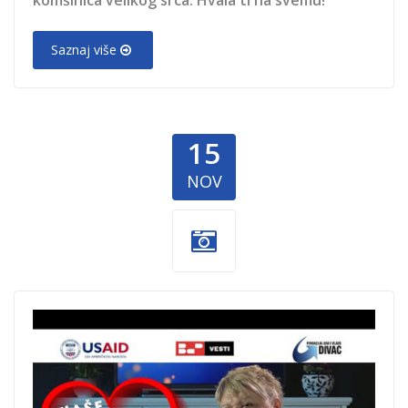
Saznaj više
15
NOV
BAP-Vesti-
Slavica.jpg