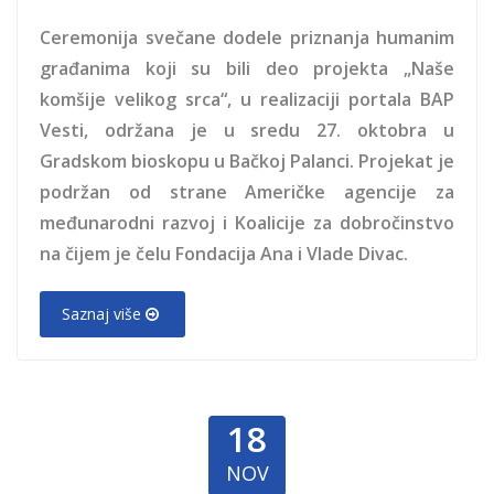
Ceremonija svečane dodele priznanja humanim
građanima koji su bili deo projekta „Naše
komšije velikog srca“, u realizaciji portala BAP
Vesti, održana je u sredu 27. oktobra u
Gradskom bioskopu u Bačkoj Palanci. Projekat je
podržan od strane Američke agencije za
međunarodni razvoj i Koalicije za dobročinstvo
na čijem je čelu Fondacija Ana i Vlade Divac.
Saznaj više
18
NOV