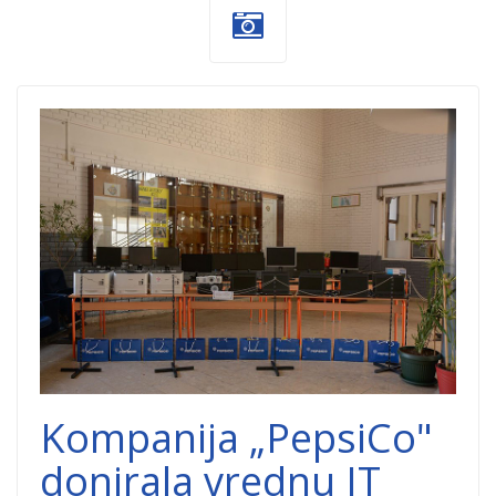
PepsiCo-
donacija.jpg
Kompanija „PepsiCo"
donirala vrednu IT