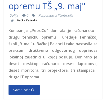
opremu TŠ „9. maj"
Sofija
0
Korporativna filantropija
Bačka Palanka
Kompanija „PepsiCo" donirala je računarsku i
drugu tehničku opremu i uređaje Tehničkoj
školi „9. maj“ u Bačkoj Palanci i tako nastavila sa
praksom društveno odgovornog doprinosa
lokalnoj zajednici u kojoj posluje. Donirano je
deset desktop računara, deset laptopova,
deset monitora, tri projektora, tri štampača i
druga IT oprema.
Saznaj više