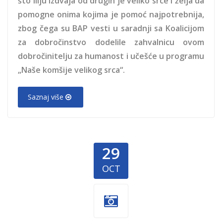
što Iliju izdvaja od drugih je veliko srce i želja da
pomogne onima kojima je pomoć najpotrebnija,
zbog čega su BAP vesti u saradnji sa Koalicijom
za dobročinstvo dodelile zahvalnicu ovom
dobročinitelju za humanost i učešće u programu
„Naše komšije velikog srca“.
Saznaj više
29
OCT