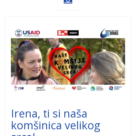
Nase-komsije-
velikog-srca-
Irena-
Pilipovic.jpg
Irena, ti si naša
komšinica velikog