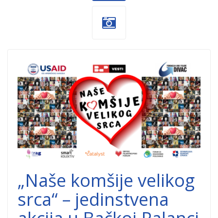
Nase-komsije-
velikog-srca-
dobrocinitim.png
„Naše komšije velikog
srca“ – jedinstvena