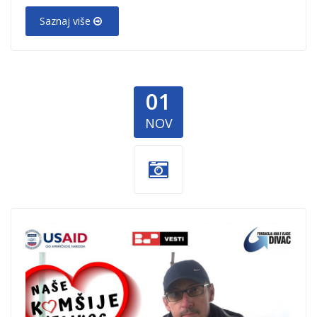
Saznaj više
01
NOV
Ilija-Jovkic.jpg