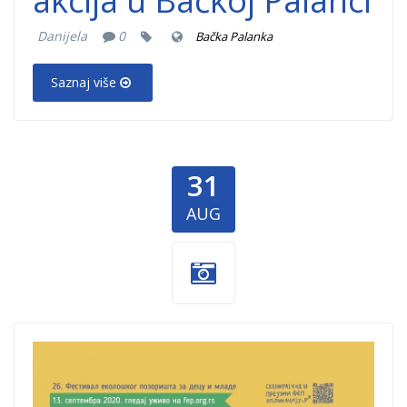
akcija u Bačkoj Palanci
Danijela
0
Bačka Palanka
Saznaj više
31
AUG
FEP.jpg