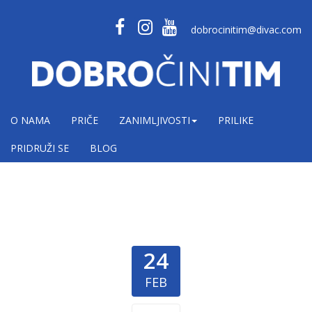
dobrocinitim@divac.com
O NAMA
PRIČE
ZANIMLJIVOSTI
PRILIKE
PRIDRUŽI SE
BLOG
24
FEB