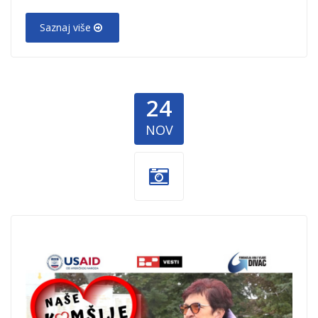
Saznaj više
24
NOV
Nase-komsije-
velikog-srca-