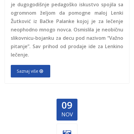
je dugogodišnje pedagoško iskustvo spojila sa
ogromnom željom da pomogne maloj Lenki
Žutković iz Bačke Palanke kojoj je za lečenje
neophodno mnogo novca. Osmislila je neobičnu
slikovnicu-bojanku za decu pod nazivom “Važno
pitanje”. Sav prihod od prodaje ide za Lenkino
lečenje.
Saznaj više
09
NOV