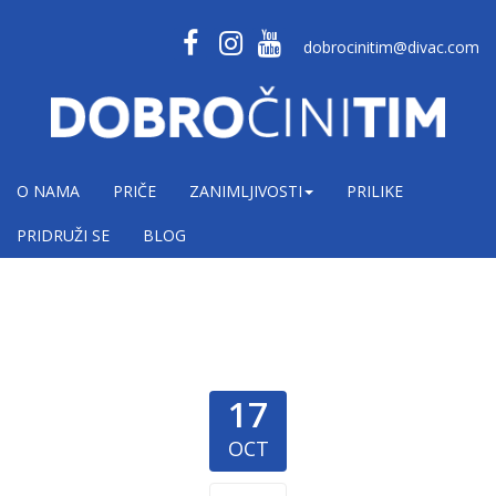
dobrocinitim@divac.com
O NAMA
PRIČE
ZANIMLJIVOSTI
PRILIKE
PRIDRUŽI SE
BLOG
17
OCT