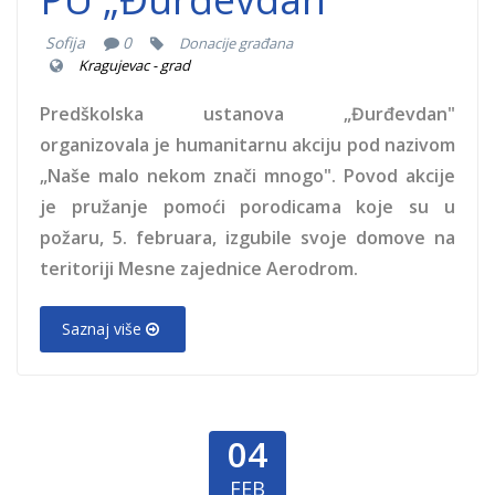
Sofija
0
Donacije građana
Kragujevac - grad
Predškolska ustanova „Đurđevdan"
organizovala je humanitarnu akciju pod nazivom
„Naše malo nekom znači mnogo". Povod akcije
je pružanje pomoći porodicama koje su u
požaru, 5. februara, izgubile svoje domove na
teritoriji Mesne zajednice Aerodrom.
Saznaj više
04
FEB