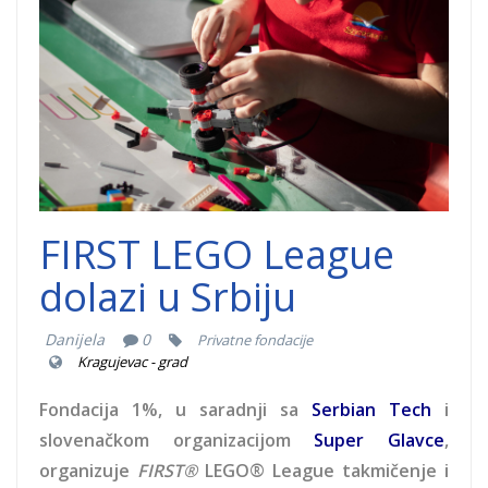
league.png
FIRST LEGO League
dolazi u Srbiju
Danijela
0
Privatne fondacije
Kragujevac - grad
Fondacija 1%, u saradnji sa
Serbian Tech
i
slovenačkom organizacijom
Super Glavce
,
organizuje
FIRST®
LEGO® League takmičenje i