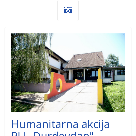
PU_Durdevdan_1.
Humanitarna akcija
PU „Đurđevdan"