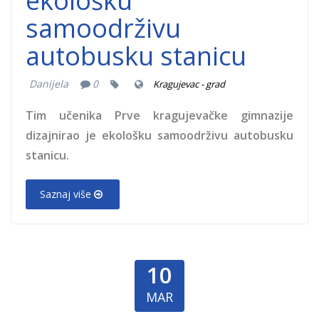
ekološku
samoodrživu
autobusku stanicu
Danijela
0
Kragujevac - grad
Tim učenika Prve kragujevačke gimnazije
dizajnirao je ekološku samoodrživu autobusku
stanicu.
Saznaj više
10
MAR