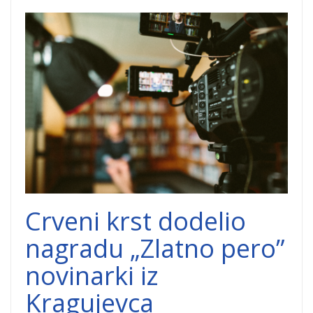
nagrada-
dobrocinitim.png
Crveni krst dodelio
nagradu „Zlatno pero”
novinarki iz
Kragujevca