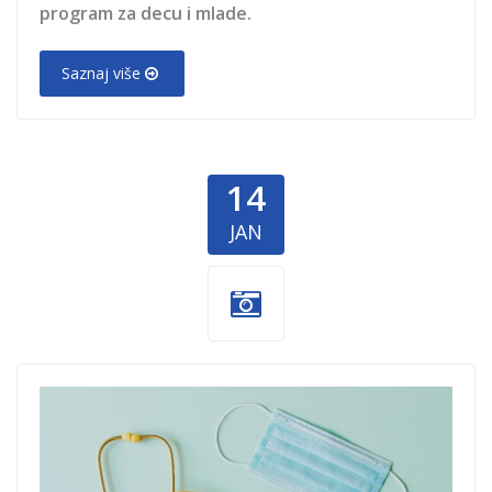
program za decu i mlade.
Saznaj više
14
JAN
donacija-
koronavirus.jpg