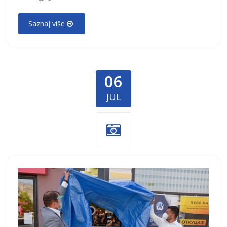
Saznaj više
06
JUL
Globaltel-
reciklomat.jpg