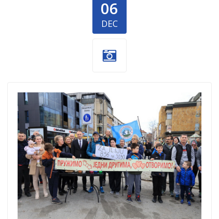
06
DEC
Za-Iliju-1.jpg