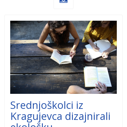
srednjoskolci-
dobrocinitim
(1).png
Srednjoškolci iz
Kragujevca dizajnirali