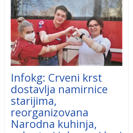
davaoci krvi.jpg
Infokg: Crveni krst
dostavlja namirnice
starijima,
reorganizovana
Narodna kuhinja,