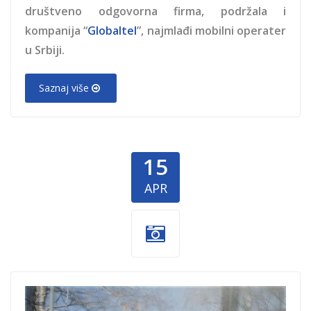
društveno odgovorna firma, podržala i
kompanija “
Globaltel
”, najmlađi mobilni operater
u Srbiji.
Saznaj više
15
APR
crveni krst