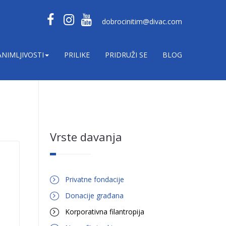
dobrocinitim@divac.com
ANIMLJIVOSTI
PRILIKE
PRIDRUŽI SE
BLOG
Vrste davanja
Privatne fondacije
Donacije građana
Korporativna filantropija