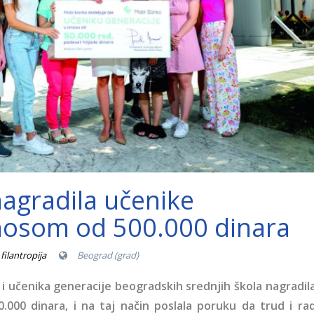
agradila učenike
znosom od 500.000 dinara
filantropija
Beograd (grad)
i učenika generacije beogradskih srednjih škola nagradil
.000 dinara, i na taj način poslala poruku da trud i ra