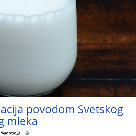
acija povodom Svetskog
g mleka
filantropija