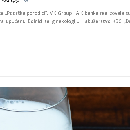
filantropija
a „Podrška porodici“, MK Group i AIK banka realizovale s
ra upućenu Bolnici za ginekologiju i akušerstvo KBC „D
mleko-imlek.png