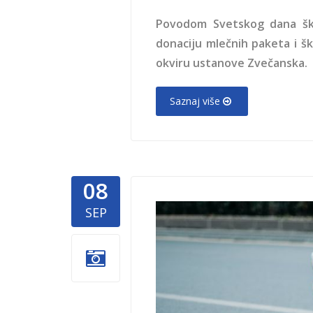
Povodom Svetskog dana škol
donaciju mlečnih paketa i š
okviru ustanove Zvečanska.
Saznaj više
08
humanitar
SEP