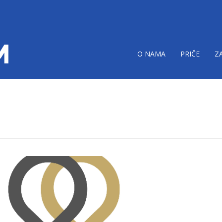
O NAMA
PRIČE
Z
a-porodici.png