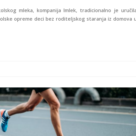
skog mleka, kompanija Imlek, tradicionalno je uručil
kolske opreme deci bez roditeljskog staranja iz domova 
na-trka.jpg