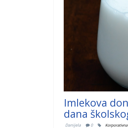
Imlekova don
dana školsko
Danijela
0
Korporativna 