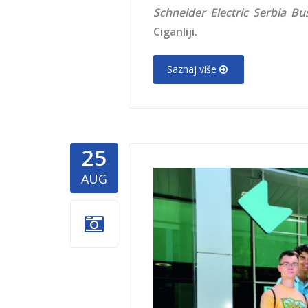
Schneider Electric Serbia Bu
Ciganliji.
Saznaj više
25
mobi-ban
AUG
Dobročini