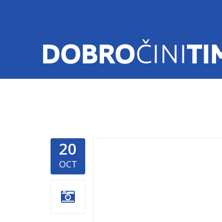
20
mk-podrsk
OCT