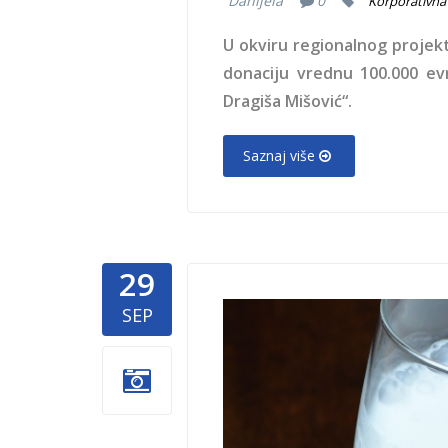
Danijela
0
Korporativna 
U okviru regionalnog projekt
donaciju vrednu 100.000 ev
Dragiša Mišović“.
Saznaj više
29
donacija-
SEP