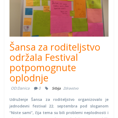
Šansa za roditeljstvo
održala Festival
potpomognute
oplodnje
OD:
Danica
0
Srbija
Zdravstvo
Udruženje Šansa za roditeljstvo organizovalo je
jednodevni festival 22. septembra pod sloganom
“Niste sami”, čija tema su bili problemi neplodnosti i