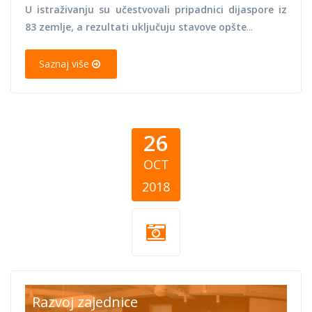
U istraživanju su učestvovali pripadnici dijaspore iz
83 zemlje, a rezultati uključuju stavove opšte
...
Saznaj više
26
OCT
2018
festival f
Razvoj zajednice