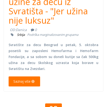
užine za decu iz
Svratišta - "Jer užina
nije luksuz"
OD:
Danica
0
Srbija
Podrška marginalizovanim grupama
Svratište za decu Beograd u petak, 5. oktobra
posetili su zaposleni Hemofarma i Hemofarm
Fondacije, a sa sobom su doneli kutije sa čak 500kg
užina za decu školskog uzrasta koja borave u
Svratištu na Zvezdari.
Saznaj više