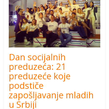
Dan socijalnih
preduzeća: 21
preduzeće koje
podstiče
zapošljavanje mladih
u Srbiji