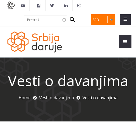
Search
Pretraži
SRB
form
Vesti o davanjima
Home
Vesti o davanjima
Vesti o davanjima