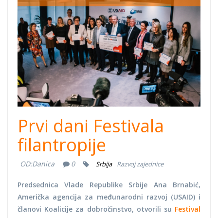
opening.jpg
Prvi dani Festivala
filantropije
OD:
Danica
0
Srbija
Razvoj zajednice
Predsednica Vlade Republike Srbije Ana Brnabić,
Američka agencija za međunarodni razvoj (USAID) i
članovi Koalicije za dobročinstvo, otvorili su
Festival