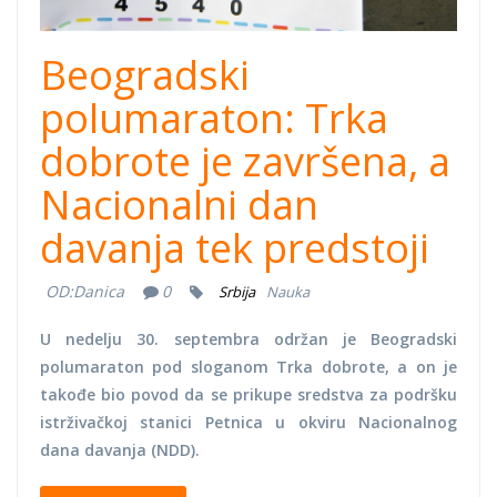
Beogradski
polumaraton: Trka
dobrote je završena, a
Nacionalni dan
davanja tek predstoji
OD:
Danica
0
Srbija
Nauka
U nedelju 30. septembra održan je Beogradski
polumaraton pod sloganom Trka dobrote, a on je
takođe bio povod da se prikupe sredstva za podršku
istrživačkoj stanici Petnica u okviru Nacionalnog
dana davanja (NDD).