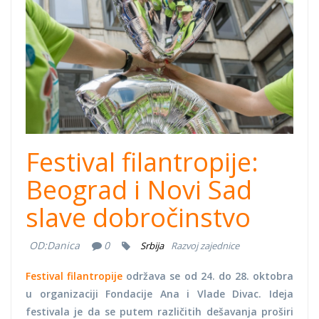
Festival filantropije:
Beograd i Novi Sad
slave dobročinstvo
OD:
Danica
0
Srbija
Razvoj zajednice
Festival filantropije
održava se od 24. do 28. oktobra
u organizaciji Fondacije Ana i Vlade Divac. Ideja
festivala je da se putem različitih dešavanja proširi