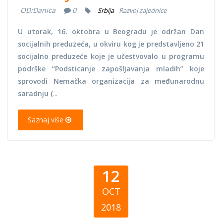
OD:
Danica
0
Srbija
Razvoj zajednice
U utorak, 16. oktobra u Beogradu je održan Dan
socijalnih preduzeća, u okviru kog je predstavljeno 21
socijalno preduzeće koje je učestvovalo u programu
podrške “Podsticanje zapošljavanja mladih” koje
sprovodi Nemačka organizacija za međunarodnu
saradnju (
...
Saznaj više
12
OCT
2018