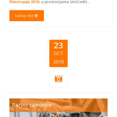
filantropije 2018.
u prostorijama UniCredit
...
Saznaj više
23
OCT
2018
heart.jpg
Razvoj zajednice