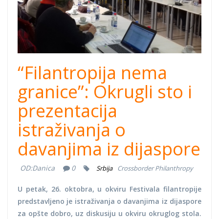
“Filantropija nema
granice”: Okrugli sto i
prezentacija
istraživanja o
davanjima iz dijaspore
OD:
Danica
0
Srbija
Crossborder Philanthropy
U petak, 26. oktobra, u okviru Festivala filantropije
predstavljeno je istraživanja o davanjima iz dijaspore
za opšte dobro, uz diskusiju u okviru okruglog stola.