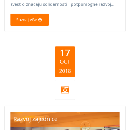
svest o značaju solidarnosti i potpomogne razvoj
...
Saznaj više
17
OCT
2018
dan se 7.jpg
Razvoj zajednice