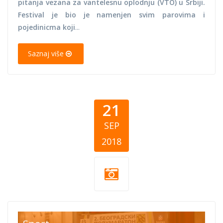
pitanja vezana za vantelesnu oplodnju (VTO) u Srbiji.
Festival je bio je namenjen svim parovima i
pojedinicma koji
...
Saznaj više
21
SEP
2018