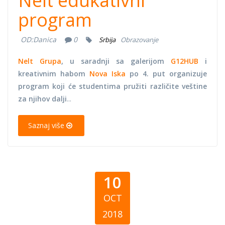
Nelt edukativni
program
OD:
Danica
0
Srbija
Obrazovanje
Nelt Grupa
, u saradnji sa galerijom
G12HUB
i
kreativnim habom
Nova Iska
po 4. put organizuje
program koji će studentima pružiti različite veštine
za njihov dalji
...
Saznaj više
10
OCT
2018