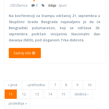
OD:
Danica
0
Srbija
Sport
Na konferenciji za štampu održanoj 21. septembra u
Skupštini Grada Beograda najavaljeno je da će
Beogradski polumaraton, koji se održava 30.
septembra podržati inicijativu Nacionalni dan
davanja (NDD), pod sloganom Trka dobrote.
Saznaj više
« prva
‹ prethodna
7
8
9
10
11
12
13
14
15
sledeća ›
poslednja »