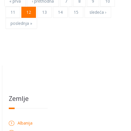
« prva
‹ prethodna
7
8
9
10
11
12
13
14
15
sledeća ›
poslednja »
Zemlje
Albanija