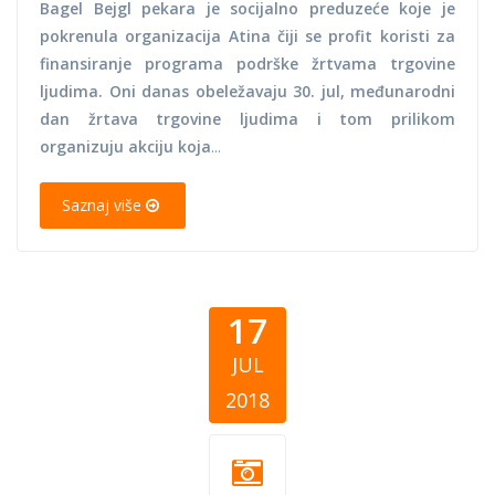
Bagel Bejgl pekara je socijalno preduzeće koje je
pokrenula organizacija Atina čiji se profit koristi za
finansiranje programa podrške žrtvama trgovine
ljudima. Oni danas obeležavaju 30. jul, međunarodni
dan žrtava trgovine ljudima i tom prilikom
organizuju akciju koja
...
Saznaj više
17
JUL
2018