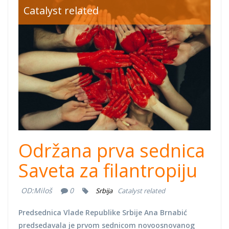
Philanthropy.jpg
Catalyst related
Održana prva sednica
Saveta za filantropiju
OD:
Miloš
0
Srbija
Catalyst related
Predsednica Vlade Republike Srbije Ana Brnabić
predsedavala je prvom sednicom novoosnovanog