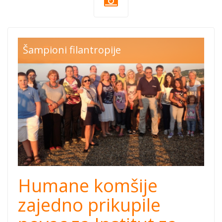
Šampioni filantropije
Humane komšije
zajedno prikupile