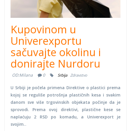
Kupovinom u
Univerexportu
sačuvajte okolinu i
donirajte Nurdoru
OD:
Milana
0
Srbija
Zdravstvo
U Srbiji je počela primena Direktive o plastici prema
kojoj se reguliše potrošnja plastičnih kesa i svakim
danom sve više trgovinskih objekata počinje da je
sprovodi. Prema ovoj direktivi, plastične kese se
naplaćuju 2 RSD po komadu, a Univerexport je
svojim
...