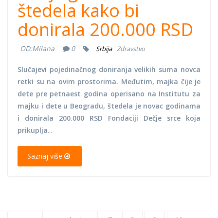
štedela kako bi
donirala 200.000 RSD
OD:
Milana
0
Srbija
Zdravstvo
Slučajevi pojedinačnog doniranja velikih suma novca
retki su na ovim prostorima. Međutim, majka čije je
dete pre petnaest godina operisano na Institutu za
majku i dete u Beogradu, štedela je novac godinama
i donirala 200.000 RSD Fondaciji Dečje srce koja
prikuplja
...
Saznaj više