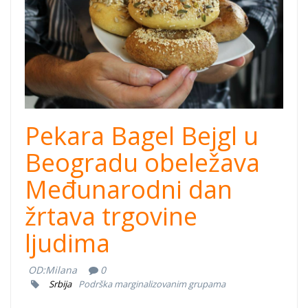
Pekara Bagel Bejgl u
Beogradu obeležava
Međunarodni dan
žrtava trgovine
ljudima
OD:
Milana
0
Srbija
Podrška marginalizovanim grupama