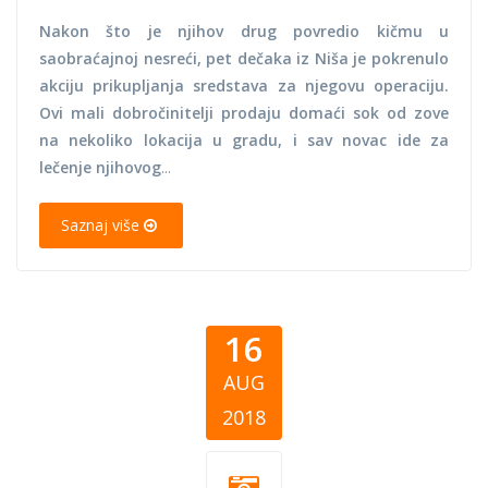
Nakon što je njihov drug povredio kičmu u
saobraćajnoj nesreći, pet dečaka iz Niša je pokrenulo
akciju prikupljanja sredstava za njegovu operaciju.
Ovi mali dobročinitelji prodaju domaći sok od zove
na nekoliko lokacija u gradu, i sav novac ide za
lečenje njihovog
...
Saznaj više
16
AUG
2018