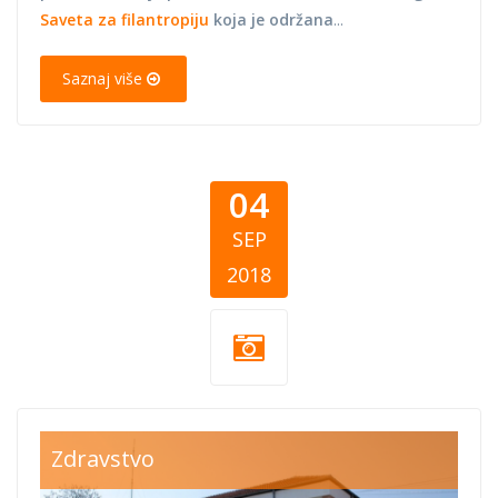
Saveta za filantropiju
koja je održana
...
Saznaj više
04
SEP
2018
Dom zdravlja
Zdravstvo