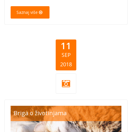
Saznaj više
11
SEP
2018
cat and dog.jpg
Briga o životinjama