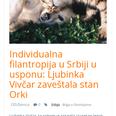
Individualna
filantropija u Srbiji u
usponu: Ljubinka
Vivčar zaveštala stan
Orki
OD:
Danica
0
Srbija
Briga o životinjama
Ljubinka Vivčar za sobom je ostavila izuzetan legat,