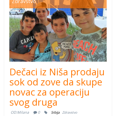
Zdravstvo
Dečaci iz Niša prodaju
sok od zove da skupe
novac za operaciju
svog druga
OD:
Milana
0
Srbija
Zdravstvo