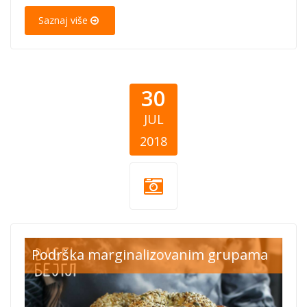
Saznaj više
30
JUL
2018
Bagel Bejgl.jpg
Podrška marginalizovanim grupama