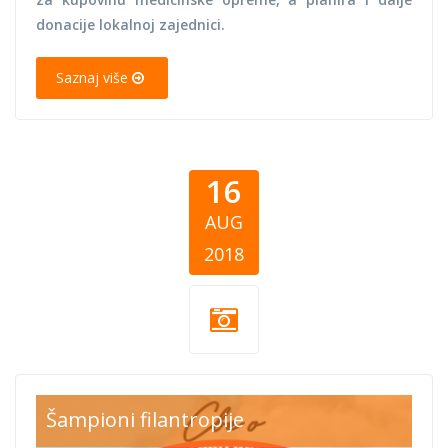
donacije lokalnoj zajednici.
Saznaj više
16
AUG
2018
Šampioni filantropije