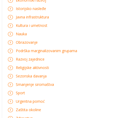
Ekonomski razvoj
Istorijsko nasleđe
Javna infrastruktura
Kultura i umetnost
Nauka
Obrazovanje
Podrška marginalizovanim grupama
Razvoj zajednice
Religijske aktivnosti
Sezonska davanja
Smanjenje siromaštva
Sport
Urgentna pomoć
Zaštita okoline