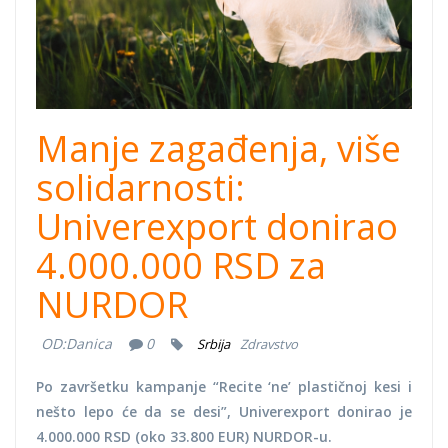
Manje zagađenja, više
solidarnosti:
Univerexport donirao
4.000.000 RSD za
NURDOR
OD:
Danica
0
Srbija
Zdravstvo
Po završetku kampanje “Recite ‘ne’ plastičnoj kesi i
nešto lepo će da se desi”, Univerexport donirao je
4.000.000 RSD (oko 33.800 EUR) NURDOR-u.