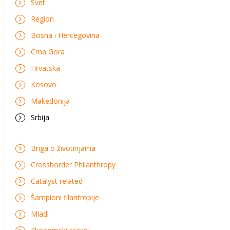
Svet
Region
Bosna i Hercegovina
Crna Gora
Hrvatska
Kosovo
Makedonija
Srbija
Briga o životinjama
Crossborder Philanthropy
Catalyst related
Šampioni filantropije
Mladi