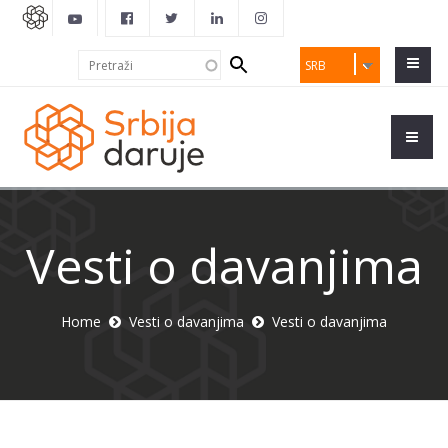
Search
Pretraži
SRB
form
Vesti o davanjima
Home
Vesti o davanjima
Vesti o davanjima