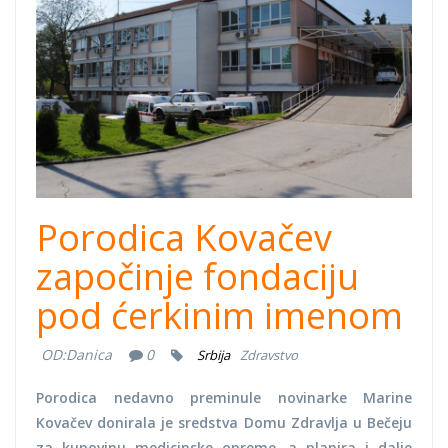
Becej.jpg
Porodica Kovačev
započinje fondaciju
pod ćerkinim imenom
OD:
Danica
0
Srbija
Zdravstvo
Porodica nedavno preminule novinarke Marine
Kovačev donirala je sredstva Domu Zdravlja u Bečeju
za kupovinu medicinske opreme, a planira i dalje