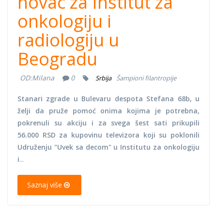
novac za Institut za
onkologiju i
radiologiju u
Beogradu
OD:
Milana
0
Srbija
Šampioni filantropije
Stanari zgrade u Bulevaru despota Stefana 68b, u
želji da pruže pomoć onima kojima je potrebna,
pokrenuli su akciju i za svega šest sati prikupili
56.000 RSD za kupovinu televizora koji su poklonili
Udruženju "Uvek sa decom" u Institutu za onkologiju
i
...
Saznaj više