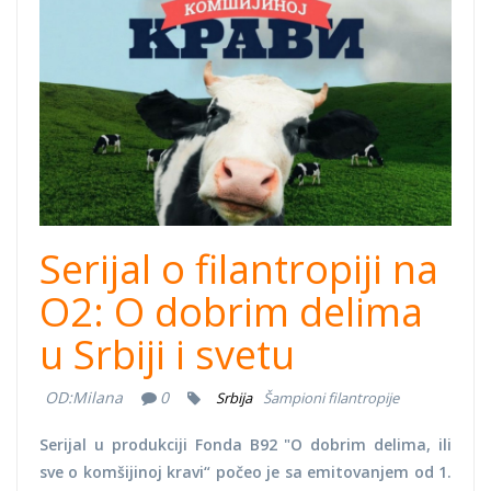
Serijal o filantropiji na
O2: O dobrim delima
u Srbiji i svetu
OD:
Milana
0
Srbija
Šampioni filantropije
Serijal u produkciji Fonda B92 "O dobrim delima, ili
sve o komšijinoj kravi“ počeo je sa emitovanjem od 1.