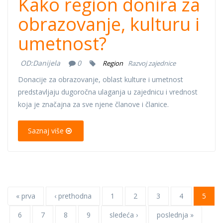
Kako region donira za
obrazovanje, kulturu i
umetnost?
OD:
Danijela
0
Region
Razvoj zajednice
Donacije za obrazovanje, oblast kulture i umetnost
predstavljaju dugoročna ulaganja u zajednicu i vrednost
koja je značajna za sve njene članove i članice.
Saznaj više
« prva
‹ prethodna
1
2
3
4
5
6
7
8
9
sledeća ›
poslednja »