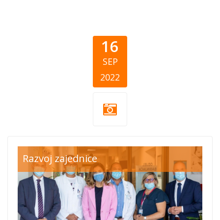
16
SEP
2022
mk-group-
Razvoj zajednice
donacija-
zagreb.png