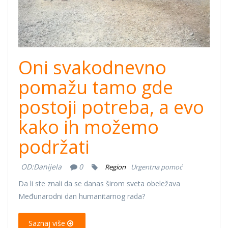
rada-cover.png
Oni svakodnevno
pomažu tamo gde
postoji potreba, a evo
kako ih možemo
podržati
OD:
Danijela
0
Region
Urgentna pomoć
Da li ste znali da se danas širom sveta obeležava
Međunarodni dan humanitarnog rada?
Saznaj više