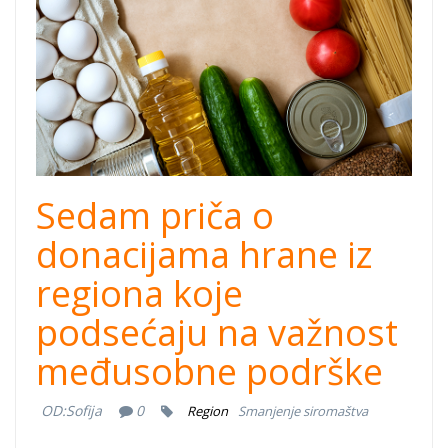
Sedam priča o
donacijama hrane iz
regiona koje
podsećaju na važnost
međusobne podrške
OD:
Sofija
0
Region
Smanjenje siromaštva