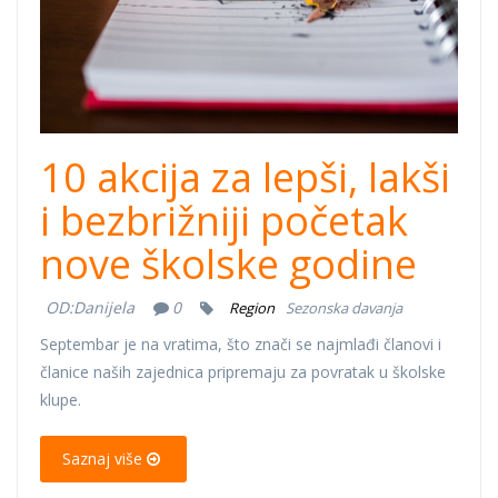
10 akcija za lepši, lakši
i bezbrižniji početak
nove školske godine
OD:
Danijela
0
Region
Sezonska davanja
Septembar je na vratima, što znači se najmlađi članovi i
članice naših zajednica pripremaju za povratak u školske
klupe.
Saznaj više