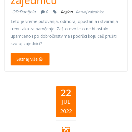
zajednicu
OD:
Danijela
0
Region
Razvoj zajednice
Leto je vreme putovanja, odmora, opuštanja i stvaranja
trenutaka za pamćenje. Zašto ovo leto ne bi ostalo
upamćeno i po dobročinstvima i podršci koju ćeš pružiti
svojoj zajednici?
Saznaj više
22
JUL
2022