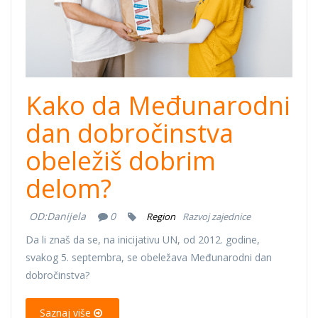
Kako da Međunarodni
dan dobročinstva
obeležiš dobrim
delom?
OD:
Danijela
0
Region
Razvoj zajednice
Da li znaš da se, na inicijativu UN, od 2012. godine,
svakog 5. septembra, se obeležava Međunarodni dan
dobročinstva?
Saznaj više