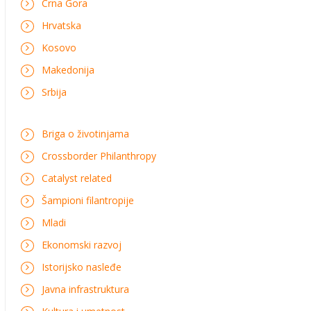
Crna Gora
Hrvatska
Kosovo
Makedonija
Srbija
Briga o životinjama
Crossborder Philanthropy
Catalyst related
Šampioni filantropije
Mladi
Ekonomski razvoj
Istorijsko nasleđe
Javna infrastruktura