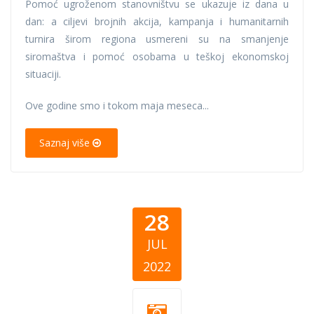
Pomoć ugroženom stanovništvu se ukazuje iz dana u
dan: a ciljevi brojnih akcija, kampanja i humanitarnih
turnira širom regiona usmereni su na smanjenje
siromaštva i pomoć osobama u teškoj ekonomskoj
situaciji.
Ove godine smo i tokom maja meseca...
Saznaj više
28
JUL
2022