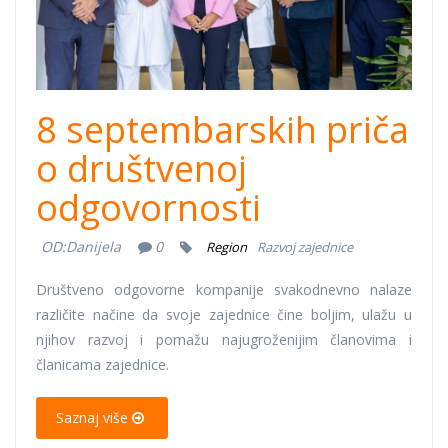
8 septembarskih priča
o društvenoj
odgovornosti
OD:
Danijela
0
Region
Razvoj zajednice
Društveno odgovorne kompanije svakodnevno nalaze
različite načine da svoje zajednice čine boljim, ulažu u
njihov razvoj i pomažu najugroženijim članovima i
članicama zajednice.
Saznaj više