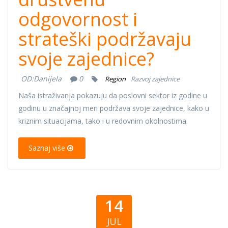
odgovornost i
strateški podržavaju
svoje zajednice?
OD:
Danijela
0
Region
Razvoj zajednice
Naša istraživanja pokazuju da poslovni sektor iz godine u
godinu u značajnoj meri podržava svoje zajednice, kako u
kriznim situacijama, tako i u redovnim okolnostima.
Saznaj više
14
JUL