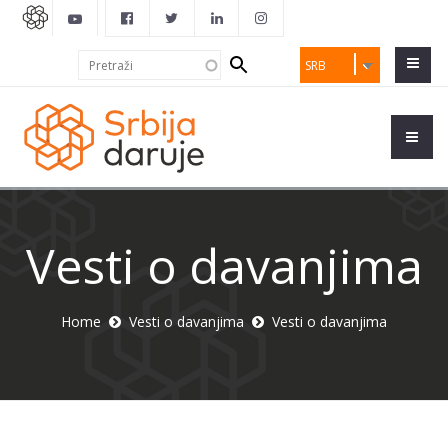
Search
Pretraži
SRB
form
Vesti o davanjima
Home
Vesti o davanjima
Vesti o davanjima