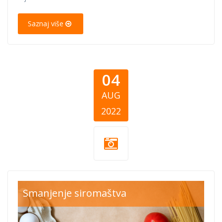
Saznaj više
04
AUG
2022
Donacije-hrane-
Smanjenje siromaštva
1.jpg