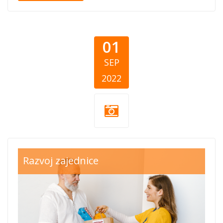
01
SEP
2022
medjunarodni-
Razvoj zajednice
dan-
dobrocinstva.png