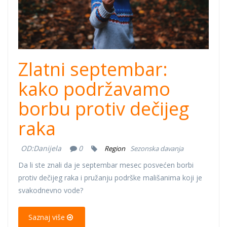
Zlatni septembar:
kako podržavamo
borbu protiv dečijeg
raka
OD:
Danijela
0
Region
Sezonska davanja
Da li ste znali da je septembar mesec posvećen borbi
protiv dečijeg raka i pružanju podrške mališanima koji je
svakodnevno vode?
Saznaj više