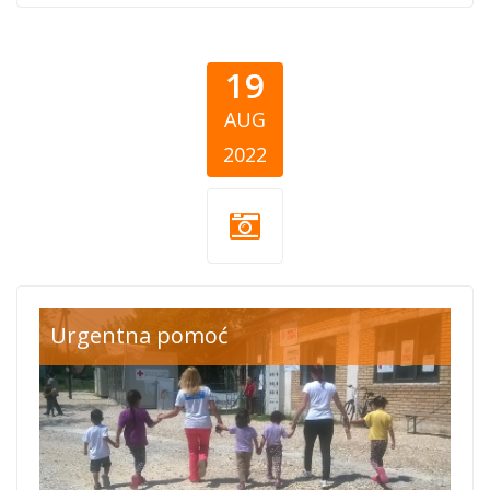
19
AUG
2022
međunarodni-
Urgentna pomoć
dan-
humanitarnog-