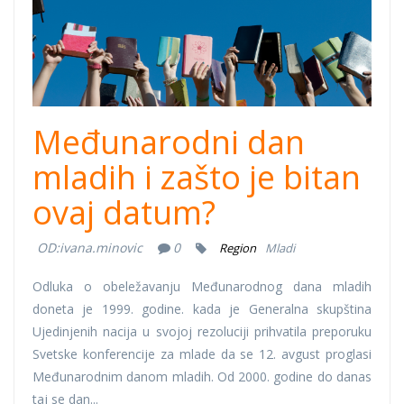
Međunarodni dan
mladih i zašto je bitan
ovaj datum?
OD:
ivana.minovic
0
Region
Mladi
Odluka o obeležavanju Međunarodnog dana mladih
doneta je 1999. godine. kada je Generalna skupština
Ujedinjenih nacija u svojoj rezoluciji prihvatila preporuku
Svetske konferencije za mlade da se 12. avgust proglasi
Međunarodnim danom mladih. Od 2000. godine do danas
taj se dan...