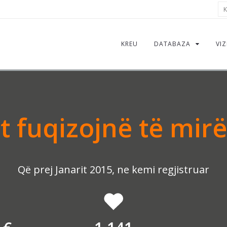
Kë
KREU
DATABAZA
VIZ
 fuqizojnë të mirë
Që prej Janarit 2015, ne kemi regjistruar