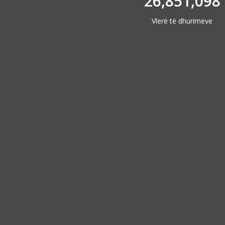
26,851,098
Vlerë të dhurimeve