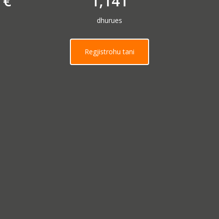
€
1,141
dhurues
Regjistrohu tani