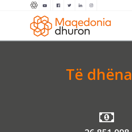
Të dhënat