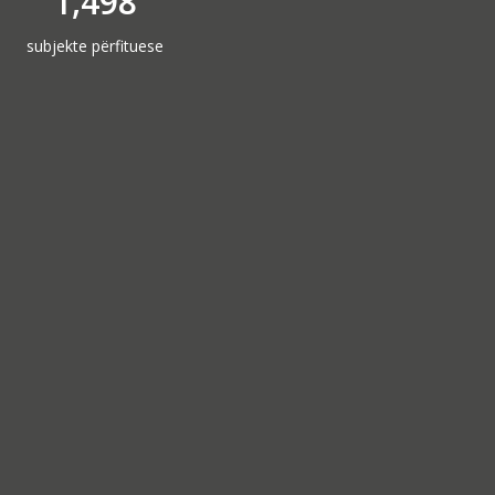
1,498
subjekte përfituese