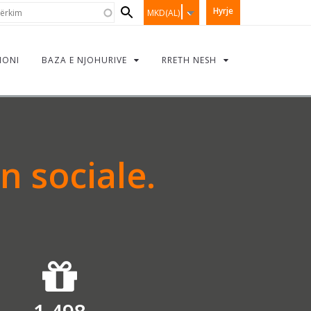
Search
rkim
Hyrje
MKD(AL)
form
IONI
BAZA E NJOHURIVE
RRETH NESH
n sociale.