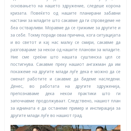
основањето на нашето здружение, следеше корона
кризата. Повеќето од нашите планирани забавни
настани за младите што сакавме да ги спроведеме не
беа остварливи. Моравме да се грижиме за другите и
за себе. Токму поради оваа причина, кога ситуацијата
и во светот и кај нас малку се смири, сакавме да
разговараме за некои од нашите планови за младите.
Ние сме среќни што нашата суштинска цел се
постигнува. Сакавме преку нашиот ангажман да им
покажеме на другите млади луѓе дека е можно да се
сменат работите и сакавме да бидеме наследени.
Денес, во работата на другите здруженија,
препознаваме дека некои практики што ги
започнавме продолжуваат. Следствено, нашиот план
за иднината е да останеме пример и инспирација за
другите млади луѓе во нашиот град.