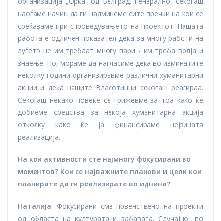
организација „Орка“ од Белград. Генерално, секогаш
наоѓаме начин да ги надминеме сите пречки на кои се
среќаваме при спроведувањето на проектот. Нашата
работа е одличен показател дека за многу работи на
луѓето не им требаат многу пари - им треба волја и
знаење. Но, мораме да нагласиме дека во изминатите
неколку години организиравме различни хуманитарни
акции и дека нашите Власотинци секогаш реагираа.
Секогаш некако повеќе се грижевме за тоа како ќе
добиеме средства за некоја хуманитарна акција
отколку како ќе ја финансираме нејзината
реализација.
На кои активности сте најмногу фокусирани во
моментов? Кои се најважните планови и цели кои
планирате да ги реализирате во иднина?
Наталија
: Фокусирани сме првенствено на проекти
од областа на културата и забавата. Случајно, по