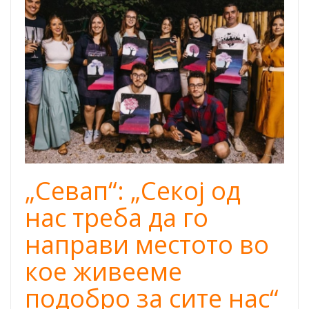
Sevap -
Cover.png
„Севап“: „Секој од
нас треба да го
направи местото во
кое живееме
подобро за сите нас“