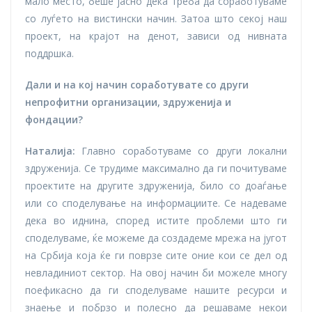
мало место, беше јасно дека треба да соработуваме
со луѓето на вистински начин. Затоа што секој наш
проект, на крајот на денот, зависи од нивната
поддршка.
Дали и на кој начин соработувате со други
непрофитни организации, здруженија и
фондации?
Наталија:
Главно соработуваме со други локални
здруженија. Се трудиме максимално да ги почитуваме
проектите на другите здруженија, било со доаѓање
или со споделување на информациите. Се надеваме
дека во иднина, според истите проблеми што ги
споделуваме, ќе можеме да создадеме мрежа на југот
на Србија која ќе ги поврзе сите оние кои се дел од
невладиниот сектор. На овој начин би можеле многу
поефикасно да ги споделуваме нашите ресурси и
знаење и побрзо и полесно да решаваме некои