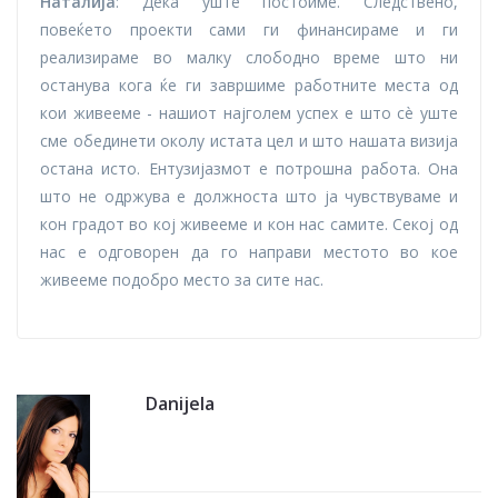
Наталија
: Дека уште постоиме. Следствено,
повеќето проекти сами ги финансираме и ги
реализираме во малку слободно време што ни
останува кога ќе ги завршиме работните места од
кои живееме - нашиот најголем успех е што сè уште
сме обединети околу истата цел и што нашата визија
остана исто. Ентузијазмот е потрошна работа. Она
што не одржува е должноста што ја чувствуваме и
кон градот во кој живееме и кон нас самите. Секој од
нас е одговорен да го направи местото во кое
живееме подобро место за сите нас.
Danijela