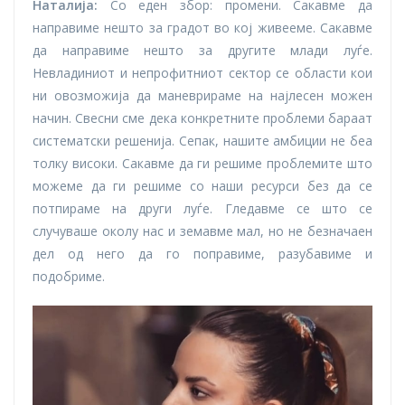
Наталија:
Со еден збор: промени. Сакавме да
направиме нешто за градот во кој живееме. Сакавме
да направиме нешто за другите млади луѓе.
Невладиниот и непрофитниот сектор се области кои
ни овозможија да маневрираме на најлесен можен
начин. Свесни сме дека конкретните проблеми бараат
систематски решенија. Сепак, нашите амбиции не беа
толку високи. Сакавме да ги решиме проблемите што
можеме да ги решиме со наши ресурси без да се
потпираме на други луѓе. Гледавме се што се
случуваше околу нас и земавме мал, но не безначаен
дел од него да го поправиме, разубавиме и
подобриме.