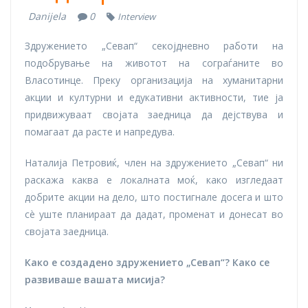
Danijela
0
Interview
Здружението „Севап“ секојдневно работи на
подобрување на животот на сограѓаните во
Власотинце. Преку организација на хуманитарни
акции и културни и едукативни активности, тие ја
придвижуваат својата заедница да дејствува и
помагаат да расте и напредува.
Наталија Петровиќ, член на здружението „Севап“ ни
раскажа каква е локалната моќ, како изгледаат
добрите акции на дело, што постигнале досега и што
сè уште планираат да дадат, променат и донесат во
својата заедница.
Како е создадено здружението „Севап“? Како се
развиваше вашата мисија?