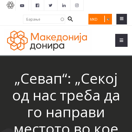
Search
Барање
MKD
form
„Севап“: „Секој
од нас треба да
го направи
местото во кое