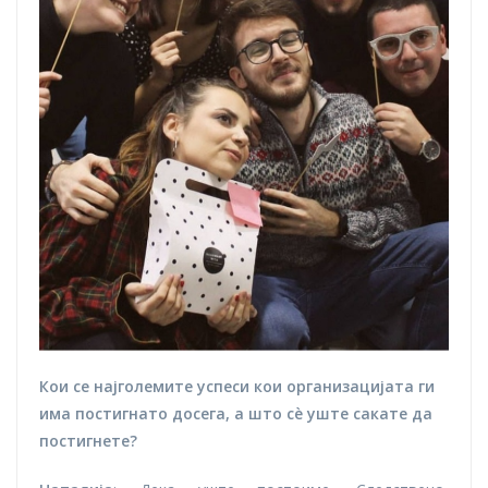
Кои се најголемите успеси кои организацијата ги
има постигнато досега, а што сè уште сакате да
постигнете?