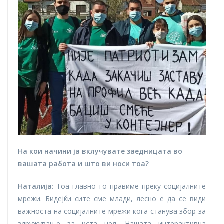
На кои начини ја вклучувате заедницата во
вашата работа и што ви носи тоа?
Наталија
: Тоа главно го правиме преку социјалните
мрежи. Бидејќи сите сме млади, лесно е да се види
важноста на социјалните мрежи кога станува збор за
здружување за иста цел. Нашата интерактивна