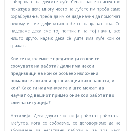
забораваат на другите луѓе. Сепак, нашето искуство
покажува дека многу често на луѓето им треба само
охрабрување, треба да им се даде начин да помогнат
некому и тие дефинитивно ќе го направат тоа. Се
надеваме дека сме тој поттик и на тој начин, ако
ништо друго, надеж дека сè уште има луѓе кои се
грижат.
Кои се најголемите предизвици со кои се
соочувате на работа? Дали има некои
предизвици на кои се особено изложени
помалите локални организации како вашата, и
кои? Како ги надминувате и што можат да
научат од вашиот пример оние кои работат во
слична ситуација?
Наталија:
Дека другите не си ја работат работата.
Меѓутоа, кога се собравме, се договоривме да не
зборуваме за негативни работи и за тоа како