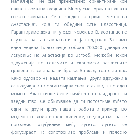
Наталија:
Ние сме првенствено ориентирани кон
нашата локална заедница. Многу сме горди на нашата
онлајн кампања „Сите заедно за првиот чекор на
Анастасија“, која ги обедини сите Власотинци.
Гарантираме дека ниту еден човек во Власотинце не
слушнал за таа кампања и не ја поддржал. За само
една недела Власотинце собрал 200.000 динари за
лекување на Анастасија во Загреб. Можеби некои
здруженија во големите и економски развиените
градови не се значајни бројки. За жал, тоа е за нас.
Како одговор на нашата кампања, други здруженија
се вклучија и ги организираа своите акции, а во еден
момент Власотинце беше симбол на солидарност и
заедништво. Се обидуваме да ги потсетиме луѓето
едни на други преку нашата работа и пример. Во
модерното доба во кое живееме, сведоци сме на се
поголемо отуѓување меѓу луѓето. Луѓето се
фокусираат на сопствените проблеми и полесно