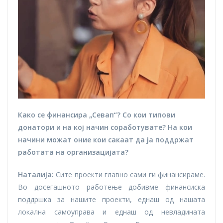
Како се финансира „Севап“? Со кои типови
донатори и на кој начин соработувате? На кои
начини можат оние кои сакаат да ја поддржат
работата на организацијата?
Наталија:
Сите проекти главно сами ги финансираме.
Во досегашното работење добивме финансиска
поддршка за нашите проекти, еднаш од нашата
локална самоуправа и еднаш од невладината