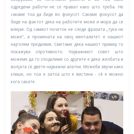
одредени работи не се прават како што треба. Не
сакаме тоа да биде во фокусот. Сакаме фокусот да
биде на фактот дека на работите може и мора да се
влијае. Од самиот почеток не следи фразата „тука не
може“, а промената на овој менталитет е нашиот
најголем предизвик. Сметаме дека нашиот пример го
покажува спротивното. Најважниот совет што
можеме да го споделиме со другите е дека желбата и
волјата се двете најважни алатки. Можеби звучи како
клише, но тоа е затоа што е вистина - сè е можно
кога сакате.