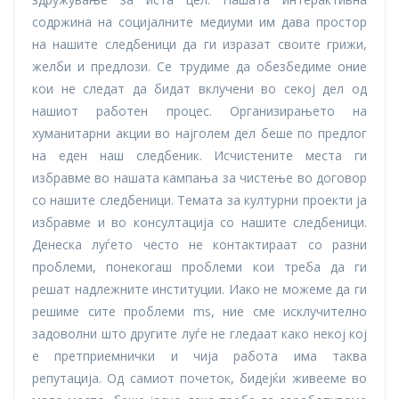
содржина на социјалните медиуми им дава простор
на нашите следбеници да ги изразат своите грижи,
желби и предлози. Се трудиме да обезбедиме оние
кои не следат да бидат вклучени во секој дел од
нашиот работен процес. Организирањето на
хуманитарни акции во најголем дел беше по предлог
на еден наш следбеник. Исчистените места ги
избравме во нашата кампања за чистење во договор
со нашите следбеници. Темата за културни проекти ја
избравме и во консултација со нашите следбеници.
Денеска луѓето често не контактираат со разни
проблеми, понекогаш проблеми кои треба да ги
решат надлежните институции. Иако не можеме да ги
решиме сите проблеми ms, ние сме исклучително
задоволни што другите луѓе не гледаат како некој кој
е претприемнички и чија работа има таква
репутација. Од самиот почеток, бидејќи живееме во