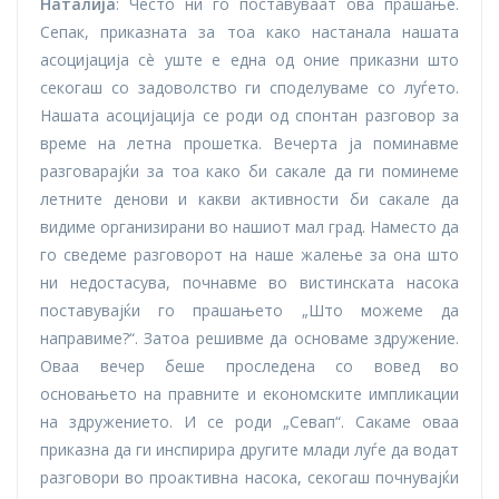
Наталија
: Често ни го поставуваат ова прашање.
Сепак, приказната за тоа како настанала нашата
асоцијација сè уште е една од оние приказни што
секогаш со задоволство ги споделуваме со луѓето.
Нашата асоцијација се роди од спонтан разговор за
време на летна прошетка. Вечерта ја поминавме
разговарајќи за тоа како би сакале да ги поминеме
летните денови и какви активности би сакале да
видиме организирани во нашиот мал град. Наместо да
го сведеме разговорот на наше жалење за она што
ни недостасува, почнавме во вистинската насока
поставувајќи го прашањето „Што можеме да
направиме?“. Затоа решивме да основаме здружение.
Оваа вечер беше проследена со вовед во
основањето на правните и економските импликации
на здружението. И се роди „Севап“. Сакаме оваа
приказна да ги инспирира другите млади луѓе да водат
разговори во проактивна насока, секогаш почнувајќи