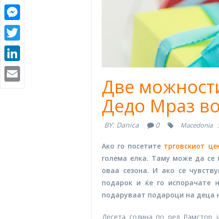
Messenger
Twitter
LinkedIn
Email
Две можности
Дедо Мраз во
BY:
Danica
0
Macedonia
Ако го посетите
трговскиот це
голема елка. Таму може да се 
оваа сезона. И ако се чувству
подарок и ќе го испорачате 
подаруваат подароци на деца н
Десета година по ред Рамстор 