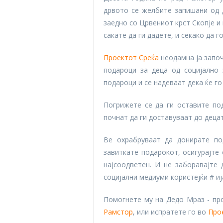
дрвото се желбите запишани од 
заедно со Црвениот крст Скопје и
сакате да ги дадете, и секако да 
Проектот Среќа
неодамна ја започ
подароци за деца од социјално 
подароци и се надеваат дека ќе г
Погрижете се да ги оставите п
почнат да ги доставуваат до децат
Ве охрабруваат да донирате по
завиткате подарокот, осигурајте 
најсоодветен. И не заборавајте
социјални медиуми користејќи # и
Помогнете му на Дедо Мраз - пр
Рамстор
, или испратете го во
Про