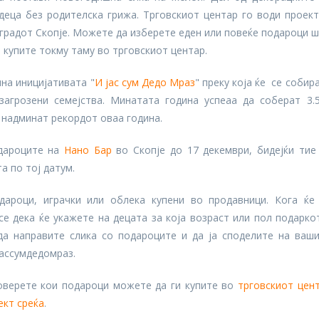
деца без родителска грижа. Трговскиот центар го води проек
 градот Скопје. Можете да изберете еден или повеќе подароци 
го купите токму таму во трговскиот центар.
на иницијативата "
И јас сум Дедо Мраз
" преку која ќе се собир
загрозени семејства. Минатата година успеаа да соберат 3.
о надминат рекордот оваа година.
одароците на
Нано Бар
во Скопје до 17 декември, бидејќи тие
а по тој датум.
дароци, играчки или облека купени во продавници. Кога ќе
се дека ќе укажете на децата за која возраст или пол подарко
 да направите слика со подароците и да ја споделите на ваш
јассумдедомраз.
оверете кои подароци можете да ги купите во
трговскиот цен
ект среќа
.