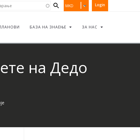
Search
рање
Login
MKD
form
ПЛАНОВИ
БАЗА НА ЗНАЕЊЕ
ЗА НАС
ете на Дедо
је