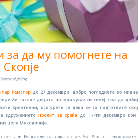
 за да му помогнете на
 Скопје
Seasonal giving
нтар Рамстор
до 27 декември, добро погледнете во нивн
види би сакале децата во згрижувачки семејства да доби
вате креативни, осигурете се дека ќе го подготвите сво
на здружението
Проект за среќа
до 17-ти декември кои 
из цела Македонија.
ја постави Новогодишна елка на желби. Дел од декорациите