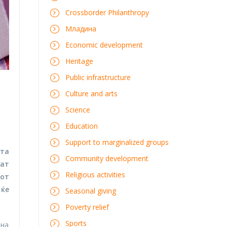
Crossborder Philanthropy
Mладина
Economic development
Heritage
Public infrastructure
Culture and arts
Science
Education
Support to marginalized groups
ата
Community development
јат
Religious activities
јот
ќе
Seasonal giving
Poverty relief
Sports
 на