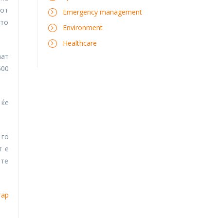
тот
Emergency management
што
Environment
Healthcare
аат
500
 ќе
 го
т е
ите
тар