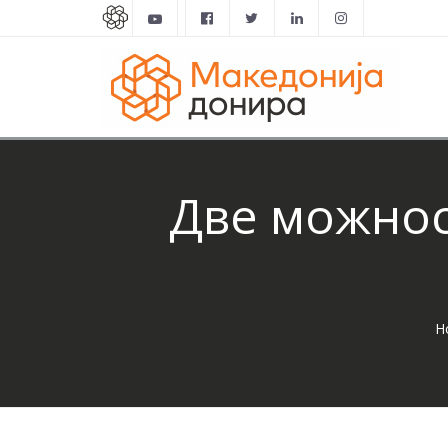
Две можнос
H