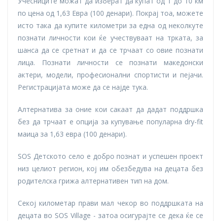
Учесниците можат да изберат да купат од 1 до 10 км
по цена од 1,63 Евра (100 денари). Покрај тоа, можете
исто така да купите километри за една од неколкуте
познати личности кои ќе учествуваат на трката, за
шанса да се сретнат и да се трчаат со овие познати
лица. Познати личности се познати македонски
актери, модели, професионални спортисти и пејачи.
Регистрацијата може да се најде тука.
Алтернатива за оние кои сакаат да дадат поддршка
без да трчаат е опција за купување популарна dry-fit
маица за 1,63 евра (100 денари).
SOS Детското село е добро познат и успешен проект
низ целиот регион, кој им обезбедува на децата без
родителска грижа алтернативен тип на дом.
Секој километар прави мал чекор во поддршката на
децата во SOS Village - затоа осигурајте се дека ќе се