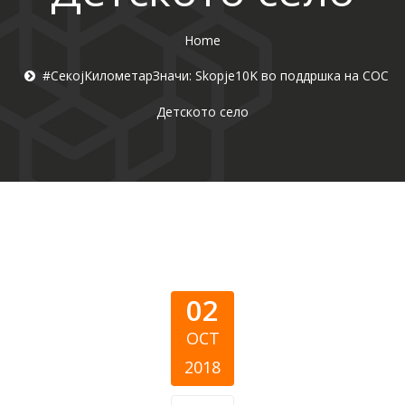
Home
#СекојКилометарЗначи: Skopje10K во поддршка на СОС
Детското село
02
OCT
2018