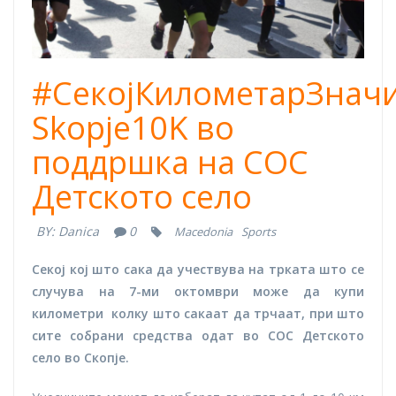
#СекојКилометарЗначи
Skopje10K во
поддршка на СОС
Детското село
BY:
Danica
0
Macedonia
Sports
Секој кој што сака да учествува на трката што се
случува на 7-ми октомври може да купи
километри колку што сакаат да трчаат, при што
сите собрани средства одат во СОС Детското
село во Скопје.