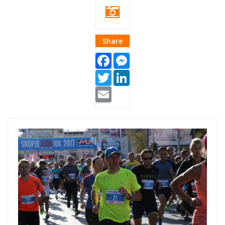
Share
Facebook
Messenger
Twitter
LinkedIn
Email
skopje run.jpg