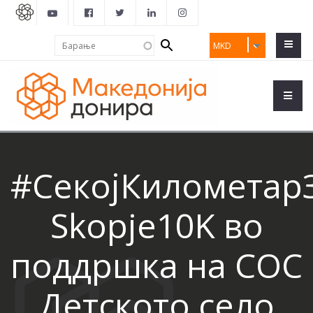
Search
Барање
MKD
form
#СекојКилометар
Skopje10K во
поддршка на СОС
Детското село