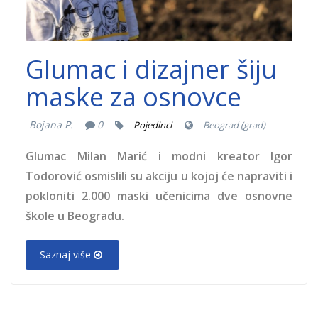
Glumac i dizajner šiju
maske za osnovce
Bojana P.
0
Pojedinci
Beograd (grad)
Glumac Milan Marić i modni kreator Igor
Todorović osmislili su akciju u kojoj će napraviti i
pokloniti 2.000 maski učenicima dve osnovne
škole u Beogradu.
Saznaj više