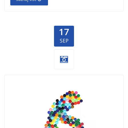
17
SEP
6-meseci-
prikupljanja-
cepova-