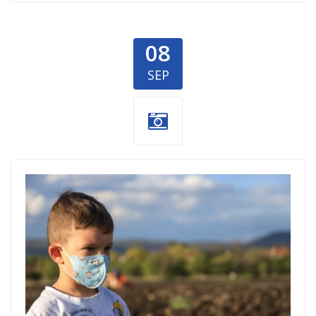
08
SEP
milan-maric-
maske.jpg