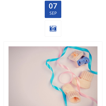
07
SEP
Poklon niške
klinike
koleginicama
novim
mamama.jpg