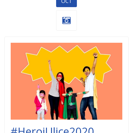
OCT
heroj-ulice-
2020.jpg
#HerojUlice2020