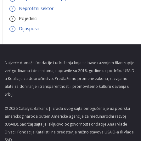
Neprofitni sektor
Pojedinci
Dijaspora
Najveće domaće fondacije i udruženja koja se bave razvojem filantropije
već godinama i decenijama, napravile su 2018. godine uz podršku USAID-
a Koaliciju za dobročinstvo. Predlažemo promene zakona, razvijamo
alate za doniranje i transparentnost, i promovišemo kulturu davanja u
Srbiji.
© 2026 Catalyst Balkans | Izrada ovog sajta omogućena je uz podršku
američkog naroda putem Američke agencije za međunarodni razvoj
(USAID). Sadržaj sajta je isključivo odgovornost Fondacije Ana i Vlade
Divac i Fondacije Katalist i ne predstavlja nužno stavove USAID-a ili Vlade
SAD.