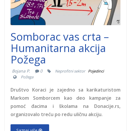
skole.jpg
Somborac vas crta –
Humanitarna akcija
Požega
Bojana P.
0
Neprofitni sektor
Pojedinci
Požega
Društvo Koraci je zajedno sa karikaturistom
Markom Somborcem kao deo kampanje za
pomoć đacima i školama na Donacije.rs,
organizovalo treću po redu uličnu akciju.
Saznaj više