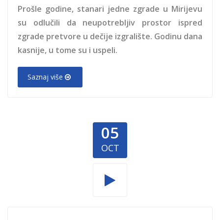
Prošle godine, stanari jedne zgrade u Mirijevu
su odlučili da neupotrebljiv prostor ispred
zgrade pretvore u dečije izgralište. Godinu dana
kasnije, u tome su i uspeli.
Saznaj više
05
OCT