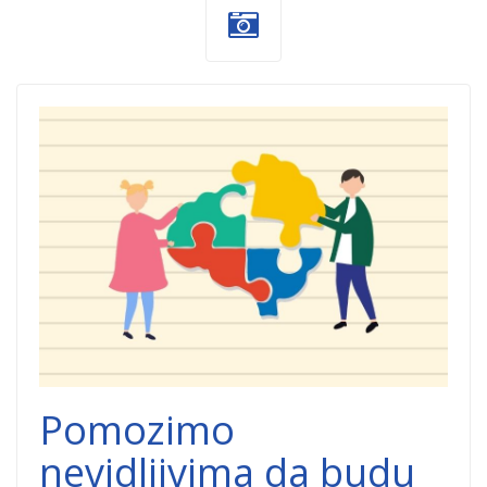
ug-autizam-
valjevo-
humanitarne-
akcije.png
Pomozimo
nevidljivima da budu