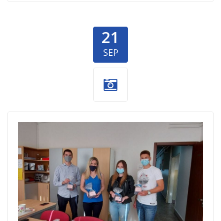
21
SEP
rotartakt-klub-
akcija-
bezbrizno-
skolovanje-nis