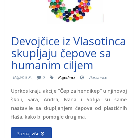
devojcice-
vlasotince.jpg
Devojčice iz Vlasotinca
skupljaju čepove sa
humanim ciljem
Bojana P.
0
Pojedinci
Vlasotince
Uprkos kraju akcije "Čep za hendikep" u njihovoj
školi, Sara, Andra, Ivana i Sofija su same
nastavile sa skupljanjem čepova od plastičnih
flaša, kako bi pomogle drugima.
Saznaj više