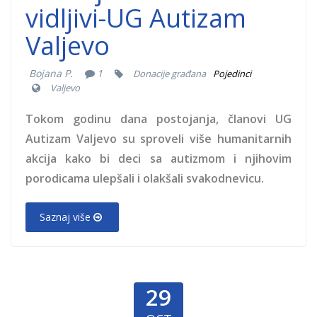
vidljivi-UG Autizam
Valjevo
Bojana P.
1
Donacije građana
Pojedinci
Valjevo
Tokom godinu dana postojanja, članovi UG
Autizam Valjevo su sproveli više humanitarnih
akcija kako bi deci sa autizmom i njihovim
porodicama ulepšali i olakšali svakodnevicu.
Saznaj više
29