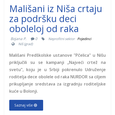
Mališani
Mališani iz Niša crtaju
Predškolske
za podršku deci
oboleloj od raka
ustanove Pčelica
Bojana P.
0
Neprofitni sektor
Pojedinci
u Nišu priključili
Niš (grad)
su se kampanji
Mališani Predškolske ustanove "Pčelica" u Nišu
priključili su se kampanji „Najveći crtež na
„Najveći crtež na
svetu", koju je u Srbiji pokrenulo Udruženje
roditelja dece obolele od raka NURDOR sa ciljem
svetu“
prikupljanje sredstava za izgradnju roditeljske
kuće u Bolonji.
Saznaj više