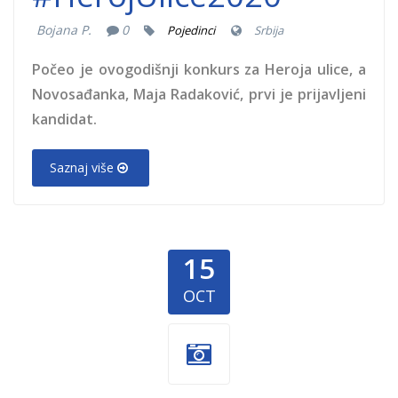
Bojana P.
0
Pojedinci
Srbija
Počeo je ovogodišnji konkurs za Heroja ulice, a
Novosađanka, Maja Radaković, prvi je prijavljeni
kandidat.
Saznaj više
15
OCT