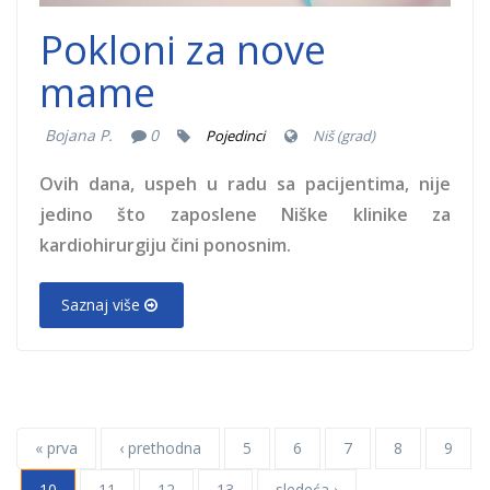
Pokloni za nove
mame
Bojana P.
0
Pojedinci
Niš (grad)
Ovih dana, uspeh u radu sa pacijentima, nije
jedino što zaposlene Niške klinike za
kardiohirurgiju čini ponosnim.
Saznaj više
« prva
‹ prethodna
5
6
7
8
9
10
11
12
13
sledeća ›