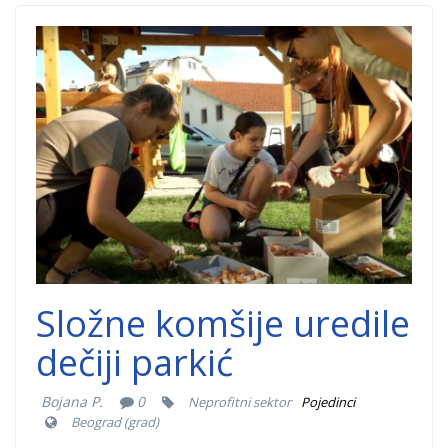
sloga-komsije-
mirijevo-
park.png
Složne komšije uredile
dečiji parkić
Bojana P.
0
Neprofitni sektor
Pojedinci
Beograd (grad)