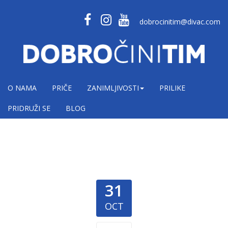
dobrocinitim@divac.com
O NAMA
PRIČE
ZANIMLJIVOSTI
PRILIKE
PRIDRUŽI SE
BLOG
31
OCT