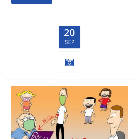
20
SEP
somborac-
humanitarna-
akcija-djaci-