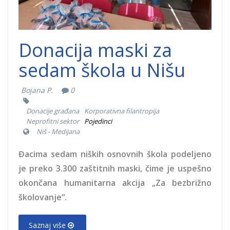
1200x633.jpg
Donacija maski za
sedam škola u Nišu
Bojana P.
0
Donacije građana
Korporativna filantropija
Neprofitni sektor
Pojedinci
Niš - Medijana
Đacima sedam niških osnovnih škola podeljeno
je preko 3.300 zaštitnih maski, čime je uspešno
okončana humanitarna akcija „Za bezbrižno
školovanje“.
Saznaj više