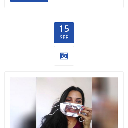
15
SEP
maske-za-
osobe- sa-
ostecenim-