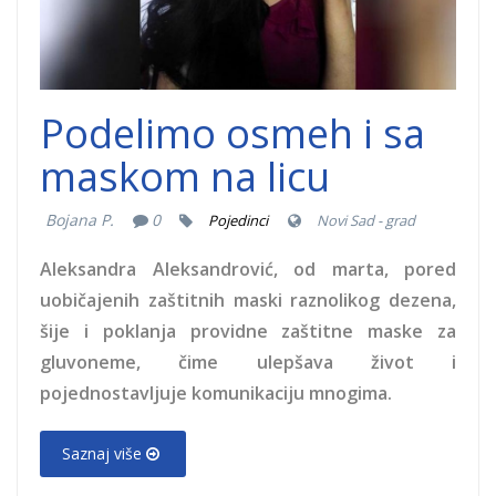
sluhom.jpg
Podelimo osmeh i sa
maskom na licu
Bojana P.
0
Pojedinci
Novi Sad - grad
Aleksandra Aleksandrović, od marta, pored
uobičajenih zaštitnih maski raznolikog dezena,
šije i poklanja providne zaštitne maske za
gluvoneme, čime ulepšava život i
pojednostavljuje komunikaciju mnogima.
Saznaj više