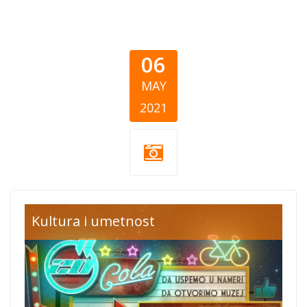
06
MAY
2021
muzej-
Kultura i umetnost
kampanja.png