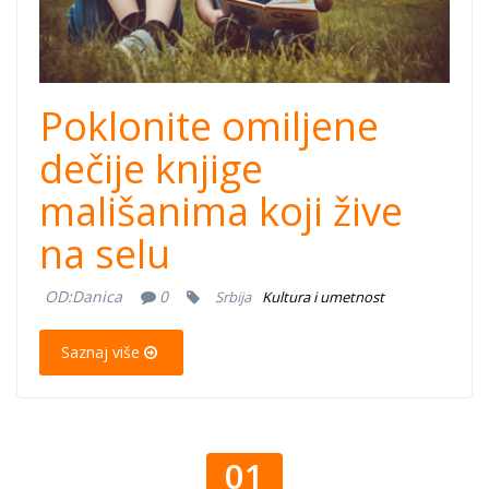
Poklonite omiljene
dečije knjige
mališanima koji žive
na selu
OD:
Danica
0
Srbija
Kultura i umetnost
Saznaj više
01