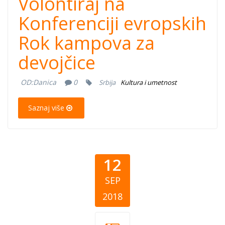
Volontiraj na
Konferenciji evropskih
Rok kampova za
devojčice
OD:
Danica
0
Srbija
Kultura i umetnost
Saznaj više
12
SEP
2018