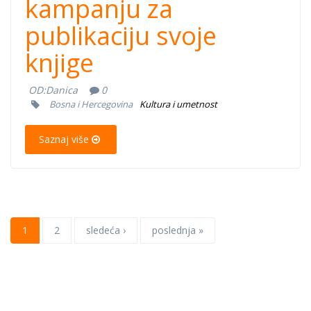
kampanju za
publikaciju svoje
knjige
OD:
Danica
0
Bosna i Hercegovina
Kultura i umetnost
Saznaj više
1
2
sledeća ›
poslednja »