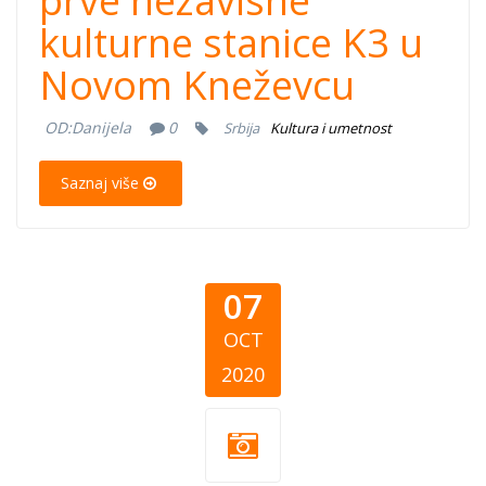
prve nezavisne
kulturne stanice K3 u
Novom Kneževcu
OD:
Danijela
0
Srbija
Kultura i umetnost
Saznaj više
07
OCT
2020