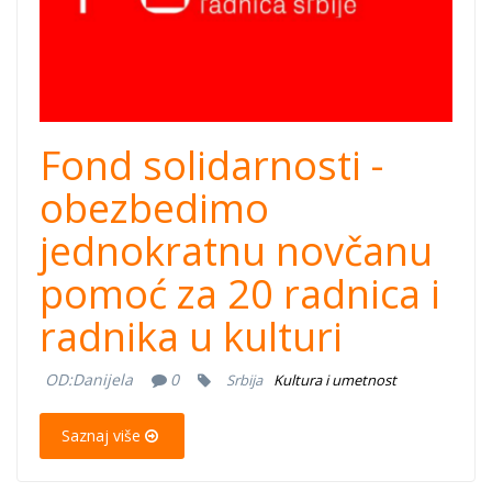
Fond solidarnosti -
obezbedimo
jednokratnu novčanu
pomoć za 20 radnica i
radnika u kulturi
OD:
Danijela
0
Srbija
Kultura i umetnost
Saznaj više