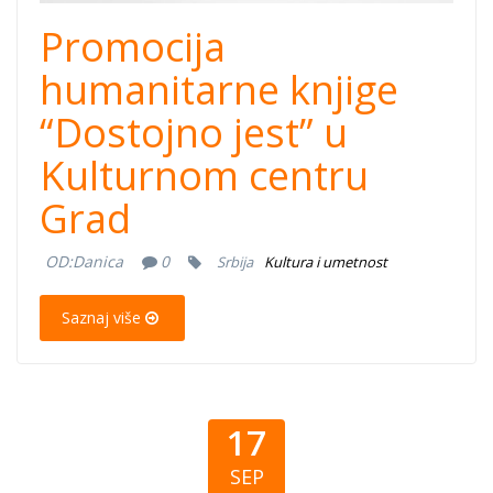
Promocija
humanitarne knjige
“Dostojno jest” u
Kulturnom centru
Grad
OD:
Danica
0
Srbija
Kultura i umetnost
Saznaj više
17
SEP