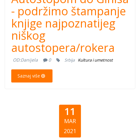
- podržimo štampanje
knjige najpoznatijeg
niškog
autostopera/rokera
OD:
Danijela
0
Srbija
Kultura i umetnost
Saznaj više
11
MAR
2021