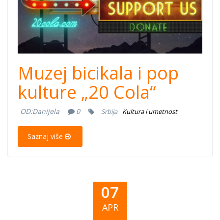
Muzej bicikala i pop
kulture „20 Cola“
OD:
Danijela
0
Srbija
Kultura i umetnost
Saznaj više
07
APR