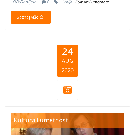
OD:
Danijela
0
Srbija
Kultura i umetnost
Saznaj više
24
AUG
2020
neven-prijatelji-
Kultura i umetnost