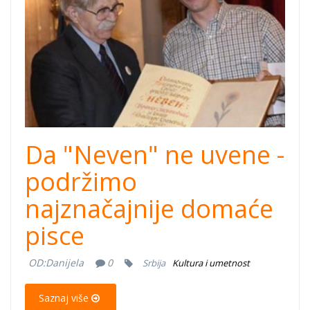
dece-srbije.png
Da "Neven" ne uvene -
podržimo
najznačajnije domaće
pisce
OD:
Danijela
0
Srbija
Kultura i umetnost
Saznaj više