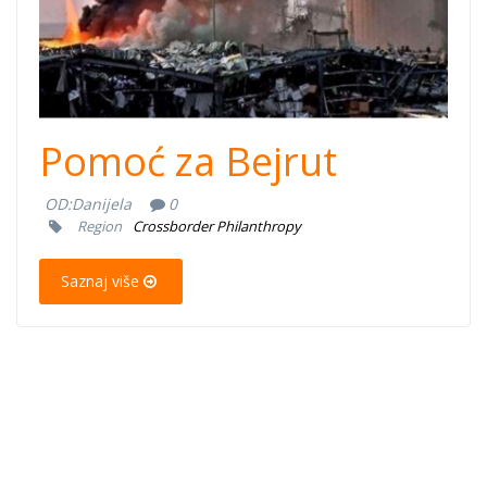
Pomoć za Bejrut
OD:
Danijela
0
Region
Crossborder Philanthropy
Saznaj više