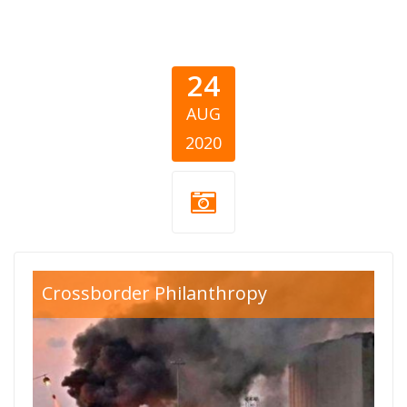
24
AUG
2020
bejrut-
Crossborder Philanthropy
pomoc.png