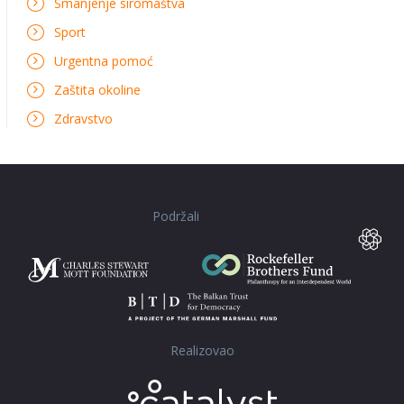
Smanjenje siromaštva
Sport
Urgentna pomoć
Zaštita okoline
Zdravstvo
Podržali
Realizovao