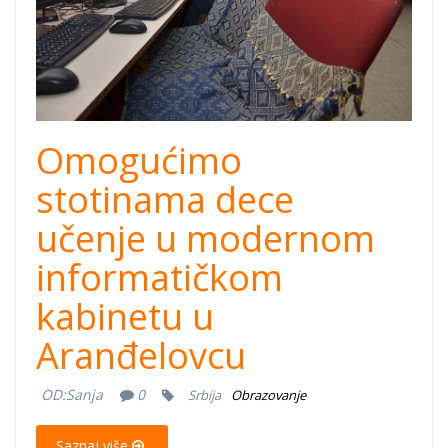
Omogućimo
stotinama dece
učenje u modernom
informatičkom
kabinetu u
Aranđelovcu
OD:
Sanja
0
Srbija
Obrazovanje
Saznaj više