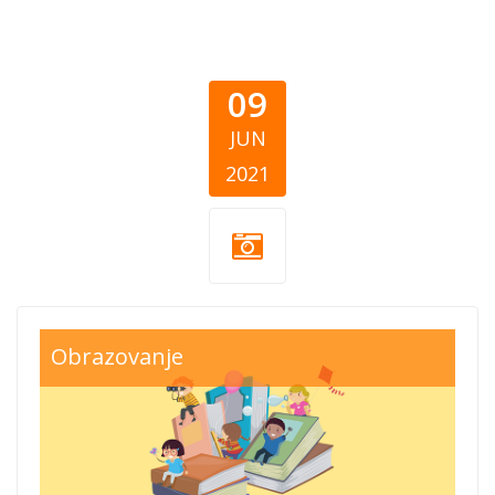
09
JUN
2021
ucionica_gb_cove
Obrazovanje