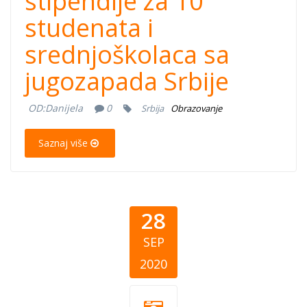
stipendije za 10
studenata i
srednjoškolaca sa
jugozapada Srbije
OD:
Danijela
0
Srbija
Obrazovanje
Saznaj više
28
SEP
2020