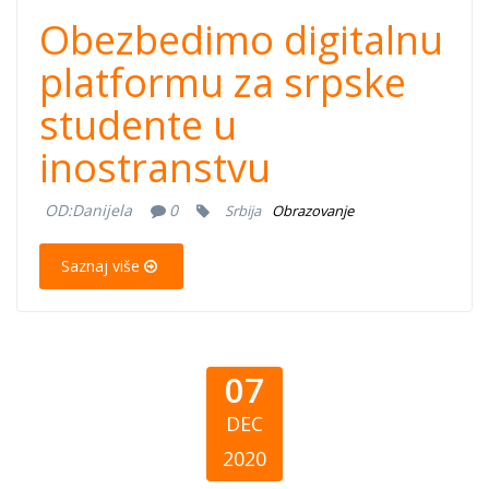
Obezbedimo digitalnu
platformu za srpske
studente u
inostranstvu
OD:
Danijela
0
Srbija
Obrazovanje
Saznaj više
07
DEC
2020