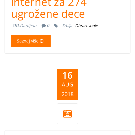
internet za 274
ugrožene dece
OD:
Danijela
0
Srbija
Obrazovanje
Saznaj više
16
AUG
2018