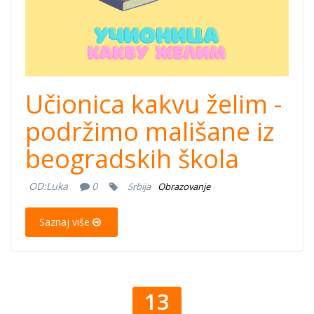
Učionica kakvu želim -
podržimo mališane iz
beogradskih škola
OD:
Luka
0
Srbija
Obrazovanje
Saznaj više
13