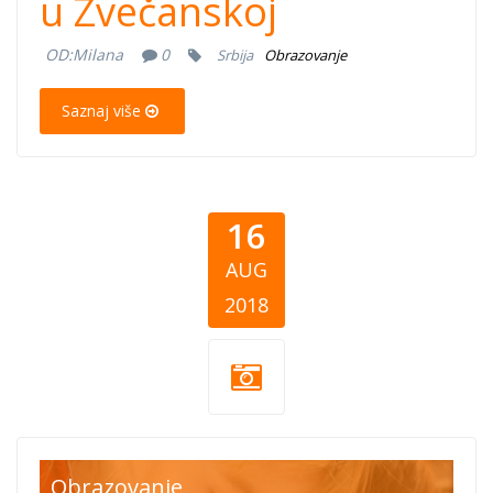
u Zvečanskoj
OD:
Milana
0
Srbija
Obrazovanje
Saznaj više
16
AUG
2018
Tempo supports
Obrazovanje