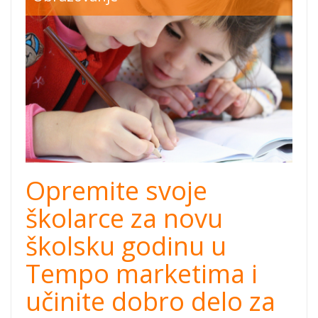
SOS Children
village.jpg
Opremite svoje
školarce za novu
školsku godinu u
Tempo marketima i
učinite dobro delo za