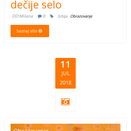
dečije selo
OD:
Milana
0
Srbija
Obrazovanje
Saznaj više
11
JUL
2018
Obrazovanje