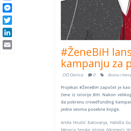
Messenger
Twitter
LinkedIn
Email
#ŽeneBiH lans
kampanju za pu
OD:
Danica
0
Bosna i Herc
Projekat #ŽeneBiH započet je kao
žene iz istorije BiH. Nakon veli
da pokrenu crowdfunding kampanju
jedne veoma posebne knjige.
Amila Hrustić Batovanja, Hatidža G
Meseca ženske istorije (Women’s His