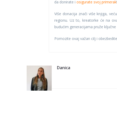
da donirate i
osigurate svoj primerak
Više donacija znači više knjiga, već
regionu. Uz to, kreatorke će na ov
budućim generacijama pruže ključne le
Pomozite ovaj važan cilj i obezbedit
Danica