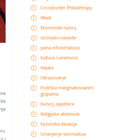
Crossborder Philanthropy
Mladi
Ekonomski razvoj
Istorijsko nasleđe
Javna infrastruktura
Kultura i umetnost
Nauka
Obrazovanje
Podrška marginalizovanim
jne
grupama
ile
Razvoj zajednice
nje
Religijske aktivnosti
Sezonska davanja
iru
Smanjenje siromaštva
a i