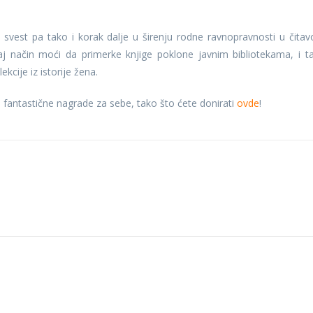
!
u svest pa tako i korak dalje u širenju rodne ravnopravnosti u čita
aj način moći da primerke knjige poklone javnim bibliotekama, i t
kcije iz istorije žena.
e fantastične nagrade za sebe, tako što ćete donirati
ovde
!