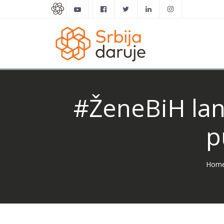
#ŽeneBiH lan
p
Hom