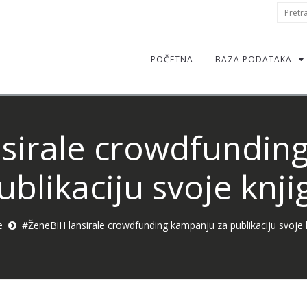
S
Pretraž
f
POČETNA
BAZA PODATAKA
sirale crowdfundin
ublikaciju svoje knji
e
#ŽeneBiH lansirale crowdfunding kampanju za publikaciju svoje 