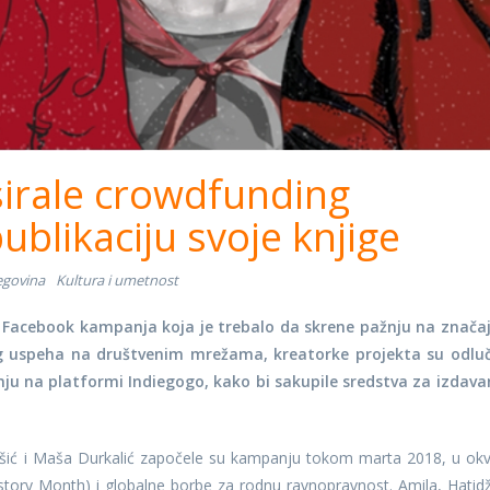
irale crowdfunding
blikaciju svoje knjige
egovina
Kultura i umetnost
 Facebook kampanja koja je trebalo da skrene pažnju na znača
kog uspeha na društvenim mrežama, kreatorke projekta su odluč
 na platformi Indiegogo, kako bi sakupile sredstva za izdava
ušić i Maša Durkalić započele su kampanju tokom marta 2018, u okv
tory Month) i globalne borbe za rodnu ravnopravnost. Amila, Hatidž