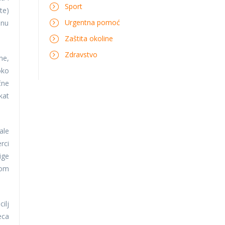
Sport
te)
Urgentna pomoć
dnu
Zaštita okoline
Zdravstvo
ne,
oko
čne
kat
ale
rci
ige
jom
ilj
eca