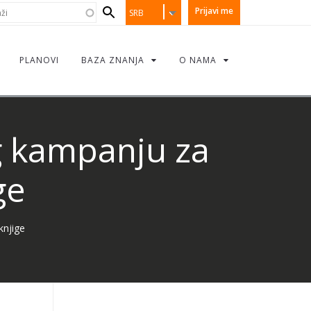
earch
i
Prijavi me
SRB
orm
PLANOVI
BAZA ZNANJA
O NAMA
g kampanju za
ge
knjige