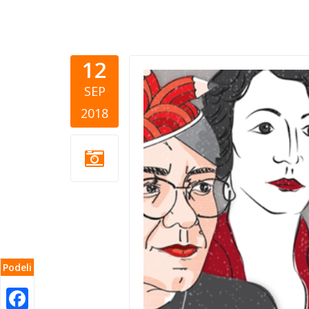
12
zene bih.j
SEP
2018
Podeli
Facebook