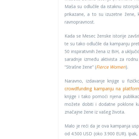
Maša su odlučile da istaknu istorijsk
prikazane, a to su izuzetne žene, k
ravnopravnost.
Kada se Mesec ženske istorije zavšrio
te su tako odlučile da kampanju pre
50 inspirativnih žena iz BiH, a uključ
saradnje između aktivista za rodnu
“Strašne žene” (
Fierce Women
).
Naravno, izdavanje knjige u fizič
crowdfunding kampanju na platform
knjige i tako pomoći njena publikac
možete dobiti i dodatne poklone kao
značajne žene iz vašeg života.
Malo je reći da je ova kampanja usp
od 4.500 USD (oko 3.900 EUR). Ipak, 