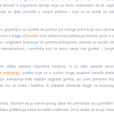
e ličnosti iz sopstvene zemlje, koje su često nedovoljno (ili ne uopš
oje su (bile) pionirke u svojim poljima i koje su se borile za ro
, prijateljice su uvidele da postoji još mnogo priča koje nisu ispriča
tvore u knjigu
#ŽeneBiH.
Ova ambiciozna publikacija doneće priče o 
iće i originalne ilustracije 50 umetnica/dizajnerki. (Možda se sećate sli
 ravnopravnost i umetnika koji se desio ranije ove godine – proje
kom obliku zahteva određena sredstva, te su tako autorke lansir
i Indiegogo
, putem koje se u suštini mogu unapred naručiti prime
ija. Kampanja nudi različite nagrade (perks), pa osim primerka knj
 što su torbe i bedževi, ili unikatan primerak knjige sa ilustraci
ešna, obzirom da je tokom prvog dana već premašila svoj prvobitni c
kako publikacija treba da izađe u februaru 2019, imate do kraja mes