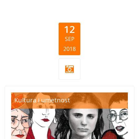
12
SEP
2018
zene bih.jpg
Kultura i umetnost