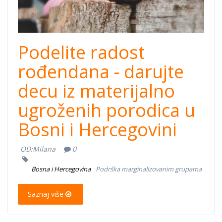
Podelite radost
rođendana - darujte
decu iz materijalno
ugroženih porodica u
Bosni i Hercegovini
OD:
Milana
0
Bosna i Hercegovina
Podrška marginalizovanim grupama
Saznaj više