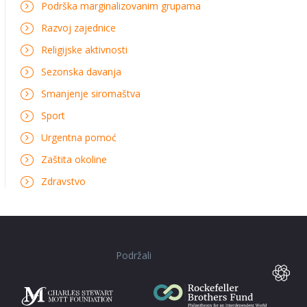
Podrška marginalizovanim grupama
Razvoj zajednice
Religijske aktivnosti
Sezonska davanja
Smanjenje siromaštva
Sport
Urgentna pomoć
Zaštita okoline
Zdravstvo
Podržali