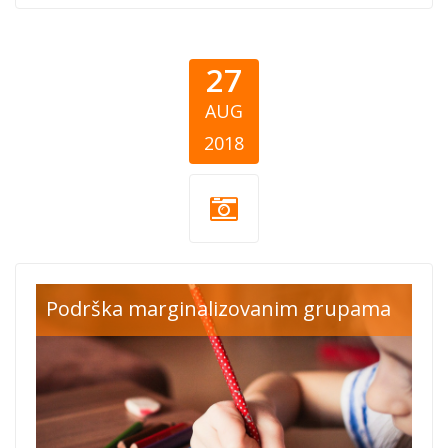
27
AUG
2018
Ruku na srce
Podrška marginalizovanim grupama
skolski
pribor.jpg