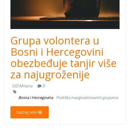
Grupa volontera u
Bosni i Hercegovini
obezbeđuje tanjir više
za najugroženije
OD:
Milana
0
Bosna i Hercegovina
Podrška marginalizovanim grupama
Saznaj više