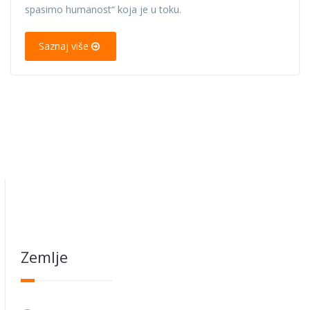
spasimo humanost“ koja je u toku.
Saznaj više
Zemlje