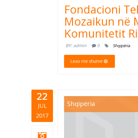
Fondacioni T
Mozaikun në M
Komunitetit R
BY:
admin
0
Shqipëria
Lexo më shumë
22
Shqipëria
JUL
2017