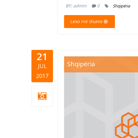
BY:
admin
0
Shqipëria
Lexo më shumë
21
Shqipëria
JUL
2017