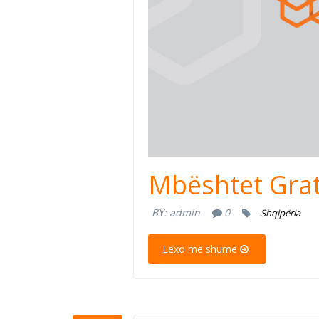
Mbështet Gra
BY:
admin
0
Shqipëria
Lexo më shumë