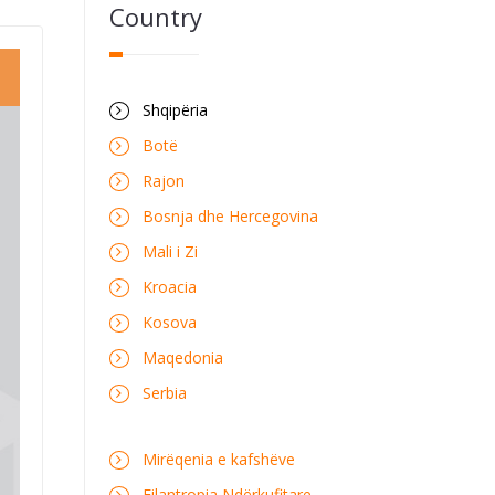
Country
Shqipëria
Botë
Rajon
Bosnja dhe Hercegovina
Mali i Zi
Kroacia
Kosova
Maqedonia
Serbia
Mirëqenia e kafshëve
Filantropia Ndërkufitare