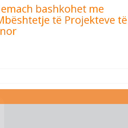
elemach bashkohet me
bështetje të Projekteve të
inor