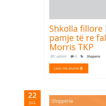
Shkolla fillor
pamje të re fal
Morris TKP
BY:
admin
0
Shqipëria
Lexo më shumë
22
Shqipëria
JUL