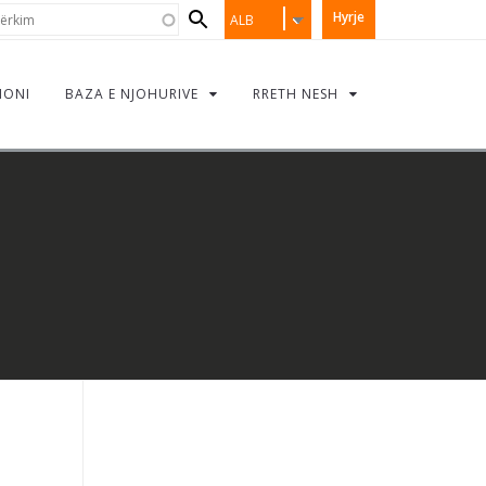
Search
rkim
Hyrje
ALB
form
IONI
BAZA E NJOHURIVE
RRETH NESH